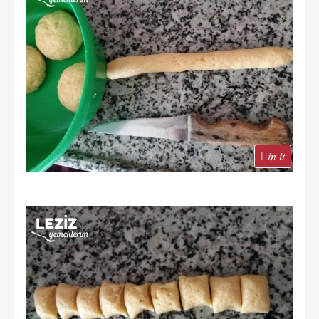
in it