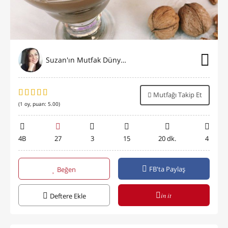
Suzan'ın Mutfak Dünyası
Mutfağı Takip Et
(
1
oy, puan:
5.00
)
4B
27
3
15
20 dk.
4
FB'ta Paylaş
Beğen
in it
Deftere Ekle