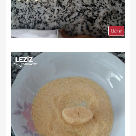
in it