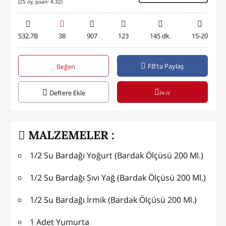
(
25
oy, puan:
4.32
)
532.7B
38
907
123
145 dk.
15-20
FB'ta Paylaş
Beğen
in it
Deftere Ekle
MALZEMELER :
1/2 Su Bardağı Yoğurt (Bardak Ölçüsü 200 Ml.)
1/2 Su Bardağı Sıvı Yağ (Bardak Ölçüsü 200 Ml.)
1/2 Su Bardağı İrmik (Bardak Ölçüsü 200 Ml.)
1 Adet Yumurta