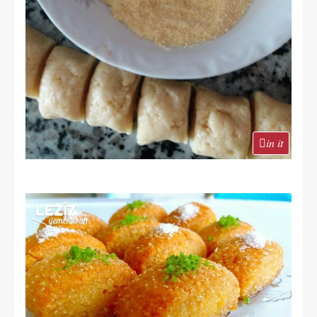
in it