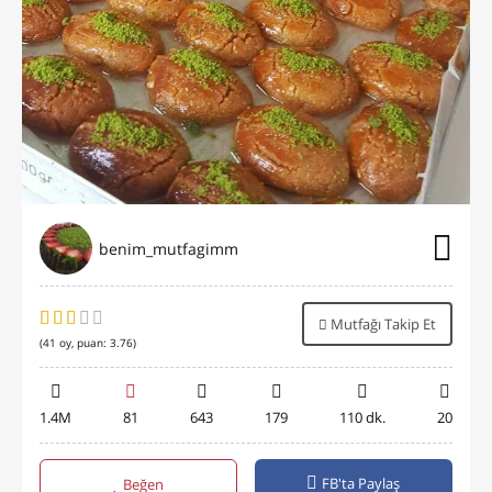
benim_mutfagimm
Mutfağı Takip Et
(
41
oy, puan:
3.76
)
1.4M
81
643
179
110 dk.
20
FB'ta Paylaş
Beğen