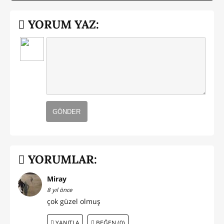
YORUM YAZ:
GÖNDER
YORUMLAR:
Miray
8 yıl önce
çok güzel olmuş
YANITLA
BEĞEN (0)