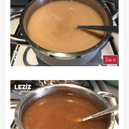
in it