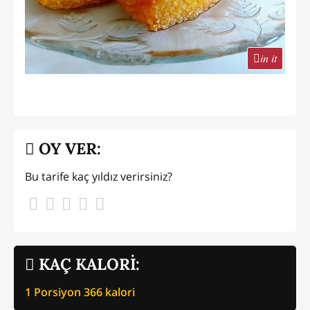
in it
OY VER:
Bu tarife kaç yıldız verirsiniz?
KAÇ KALORİ:
1 Porsiyon
366
kalori