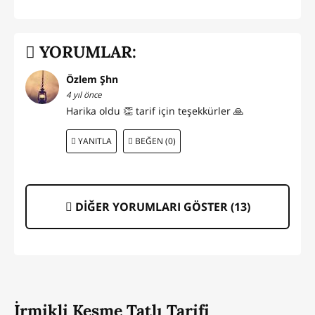
YORUMLAR:
Özlem Şhn
4 yıl önce
Harika oldu 👏 tarif için teşekkürler 🙏
YANITLA
BEĞEN (0)
DİĞER YORUMLARI GÖSTER (
13
)
İrmikli Kesme Tatlı Tarifi