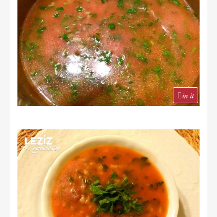
in it