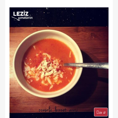
in it