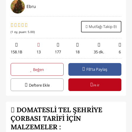
Ebru
Mutfağı Takip Et
(
1
oy, puan:
5.00
)
158.1B
13
177
18
35 dk.
6
FB'ta Paylaş
Beğen
in it
Deftere Ekle
DOMATESLİ TEL ŞEHRİYE
ÇORBASI TARİFİ İÇİN
MALZEMELER :