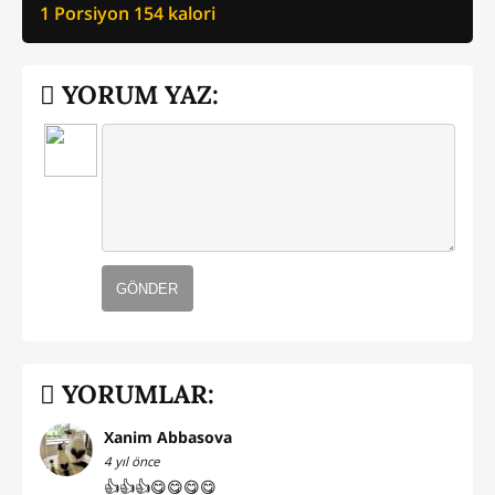
1 Porsiyon
154
kalori
YORUM YAZ:
GÖNDER
YORUMLAR:
Xanim Abbasova
4 yıl önce
👍👍👍😋😋😋😋