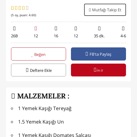
Mutfağı Takip Et
(
5
oy, puan:
4.60
)
26B
12
16
12
35 dk.
4-6
FB'ta Paylaş
Beğen
in it
Deftere Ekle
MALZEMELER :
1 Yemek Kaşığı Tereyağ
1.5 Yemek Kaşığı Un
1 Yemek Kaşığı Domates Salçası