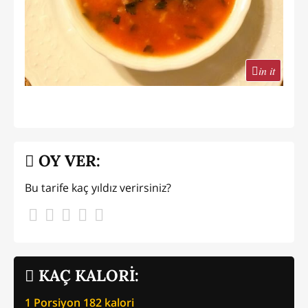
in it
OY VER:
Bu tarife kaç yıldız verirsiniz?
KAÇ KALORİ:
1 Porsiyon
182
kalori