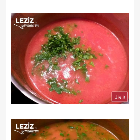
in it