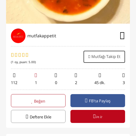
mutfakappetit
Mutfağı Takip Et
(
1
oy, puan:
5.00
)
112
1
0
2
45 dk.
3
FB'ta Paylaş
Beğen
in it
Deftere Ekle