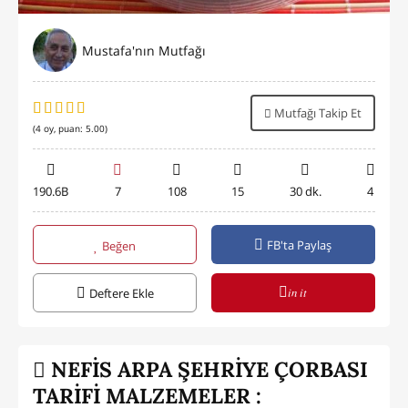
Mustafa'nın Mutfağı
Mutfağı Takip Et
(
4
oy, puan:
5.00
)
190.6B
7
108
15
30 dk.
4
FB'ta Paylaş
Beğen
in it
Deftere Ekle
NEFİS ARPA ŞEHRİYE ÇORBASI
TARİFİ MALZEMELER :