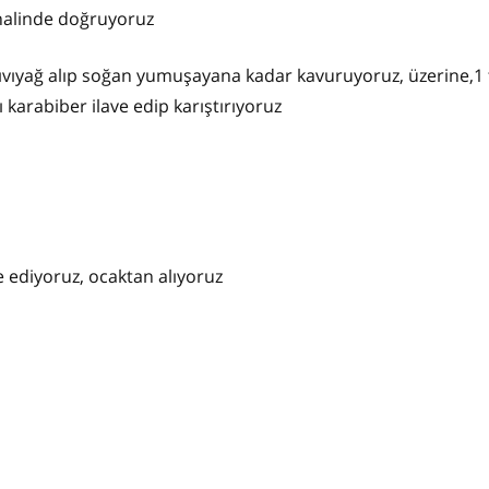
 halinde doğruyoruz
ıvıyağ alıp soğan yumuşayana kadar kavuruyoruz, üzerine,1 ta
ı karabiber ilave edip karıştırıyoruz
e ediyoruz, ocaktan alıyoruz