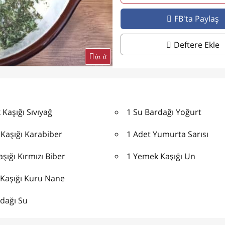
FB'ta Paylaş
Deftere Ekle
in it
Kaşığı Sıvıyağ
1 Su Bardağı Yoğurt
 Kaşığı Karabiber
1 Adet Yumurta Sarısı
aşığı Kırmızı Biber
1 Yemek Kaşığı Un
ı Kaşığı Kuru Nane
rdağı Su