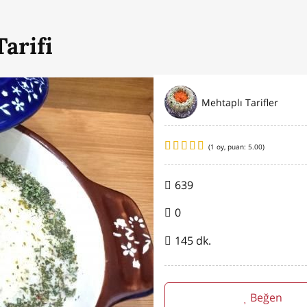
arifi
Mehtaplı Tarifler
(
1
oy, puan:
5.00
)
639
0
145 dk.
Beğen