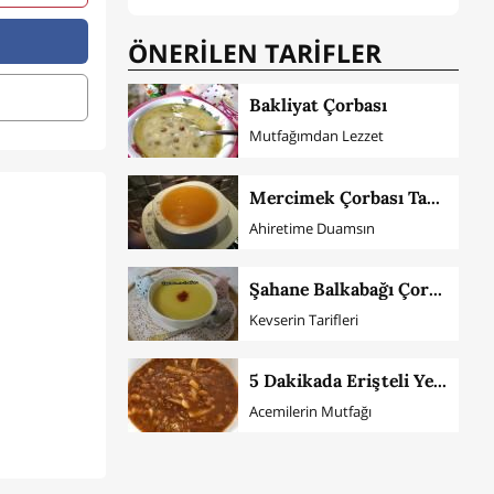
ÖNERİLEN TARİFLER
Bakliyat Çorbası
Mutfağımdan Lezzet
Mercimek Çorbası Tarifi
Ahiretime Duamsın
Şahane Balkabağı Çorbası
Kevserin Tarifleri
5 Dakikada Erişteli Yeşil Mercimek Çorbası
Acemilerin Mutfağı