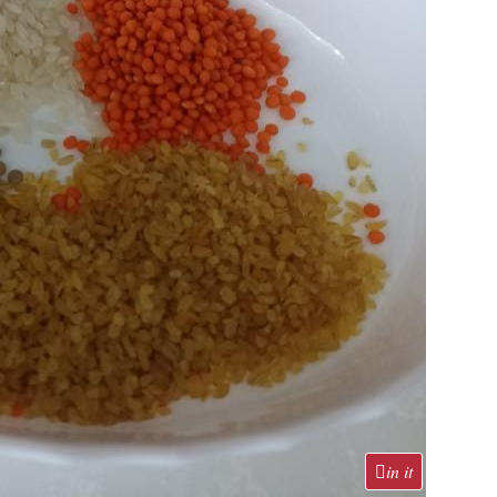
in it