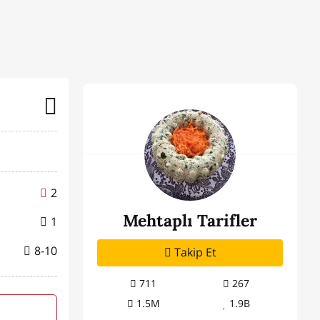
2
Mehtaplı Tarifler
1
8-10
Takip Et
711
267
1.5M
1.9B