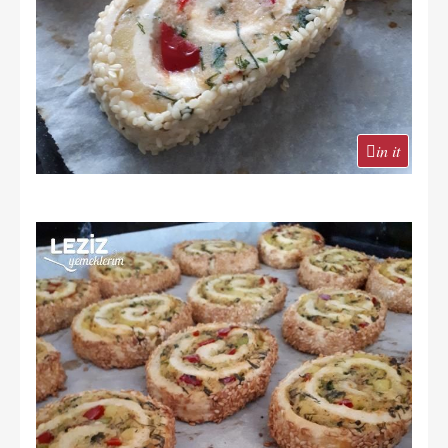
in it