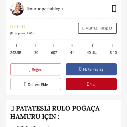
İlknurunpastablogu
Mutfağı Takip Et
(
8
oy, puan:
4.63
)
242.5B
30
607
41
40 dk.
8-10
FB'ta Paylaş
Beğen
in it
Deftere Ekle
PATATESLİ RULO POĞAÇA
HAMURU İÇİN :