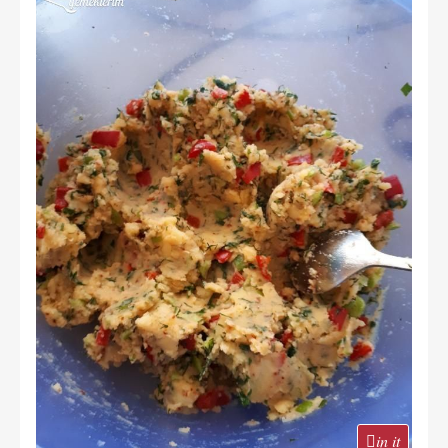
in it