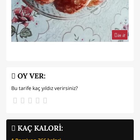
in it
OY VER:
Bu tarife kaç yıldız verirsiniz?
KAÇ KALORİ: