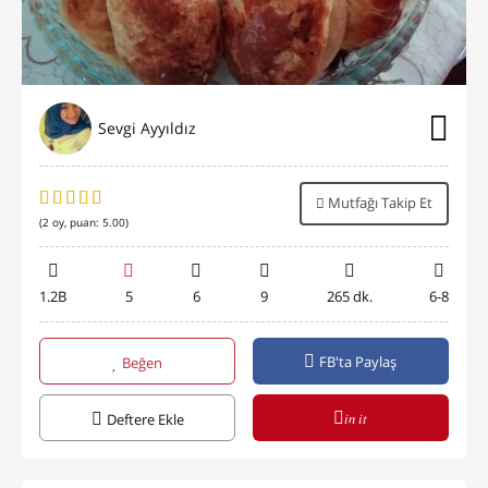
Sevgi Ayyıldız
Mutfağı Takip Et
(
2
oy, puan:
5.00
)
1.2B
5
6
9
265 dk.
6-8
FB'ta Paylaş
Beğen
in it
Deftere Ekle