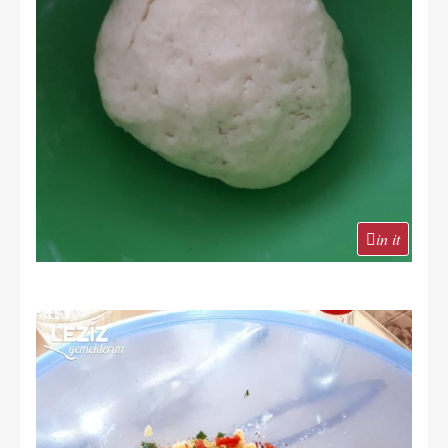
in it