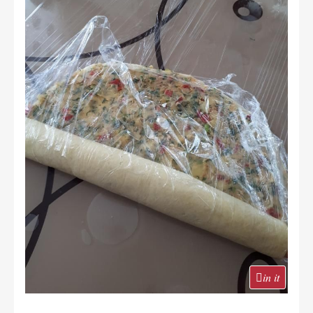
in it