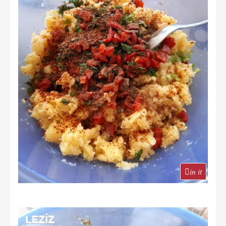
in it