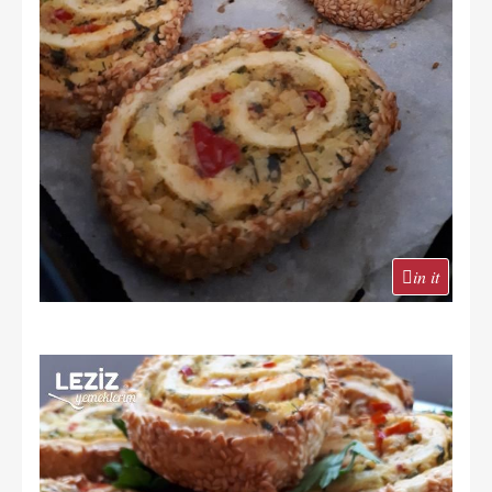
in it