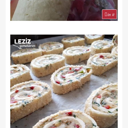
in it