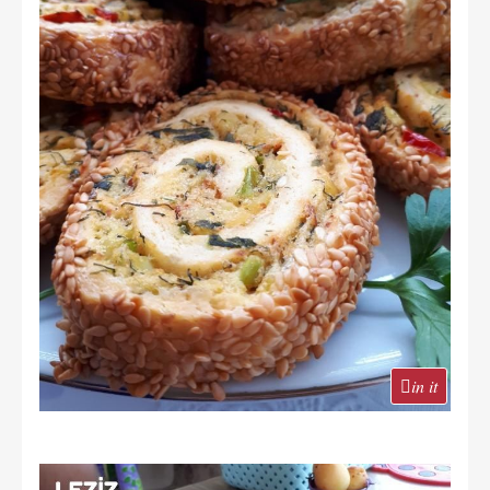
in it