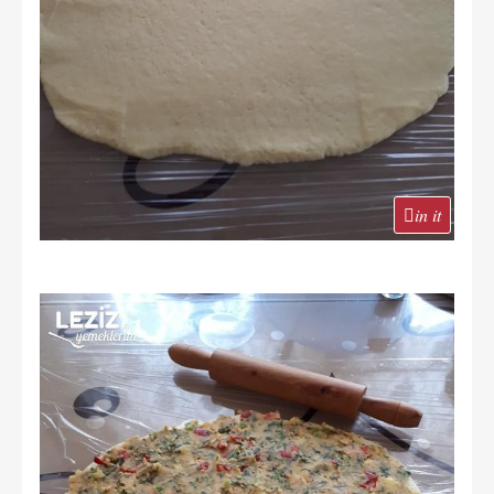
in it