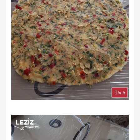
in it