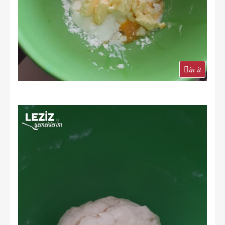
in it