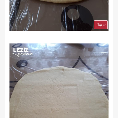
in it