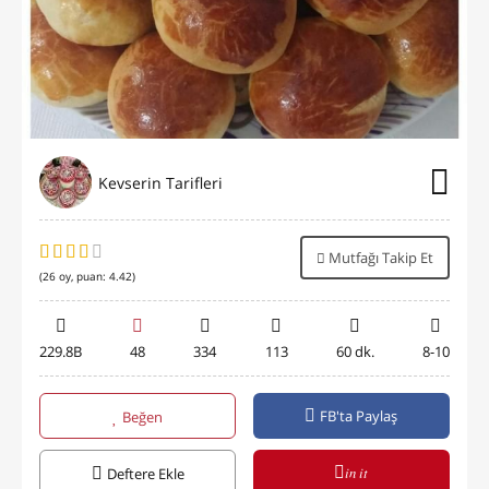
Kevserin Tarifleri
Mutfağı Takip Et
(
26
oy, puan:
4.42
)
229.8B
48
334
113
60 dk.
8-10
FB'ta Paylaş
Beğen
in it
Deftere Ekle