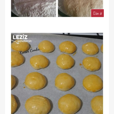
in it