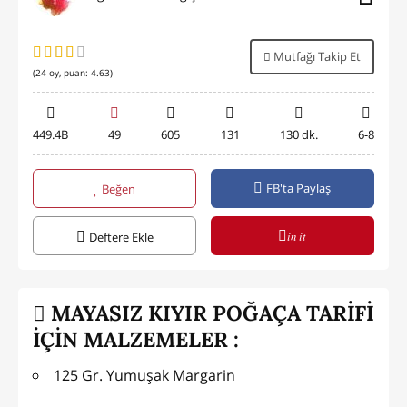
Mutfağı Takip Et
(
24
oy, puan:
4.63
)
449.4B
49
605
131
130 dk.
6-8
FB'ta Paylaş
Beğen
in it
Deftere Ekle
MAYASIZ KIYIR POĞAÇA TARİFİ
İÇİN MALZEMELER :
125 Gr. Yumuşak Margarin