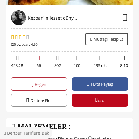
Kezban'ın lezzet dünyası
Mutfağı Takip Et
(
20
oy, puan:
4.90
)
428.2B
56
802
100
135 dk.
8-10
FB'ta Paylaş
Beğen
in it
Deftere Ekle
MALZEMELER :
Benzer Tariflere Bak
2 Adet Yumurta (Birinin Sarısı Üzeri İçin)