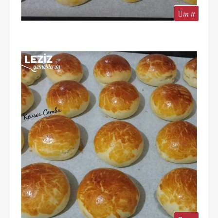
in it