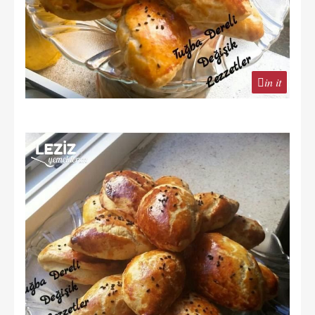
in it