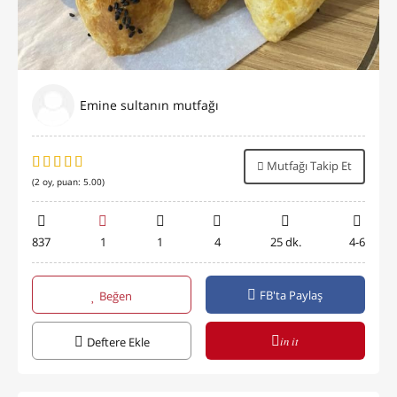
Emine sultanın mutfağı
Mutfağı Takip Et
(
2
oy, puan:
5.00
)
837
1
1
4
25 dk.
4-6
FB'ta Paylaş
Beğen
in it
Deftere Ekle