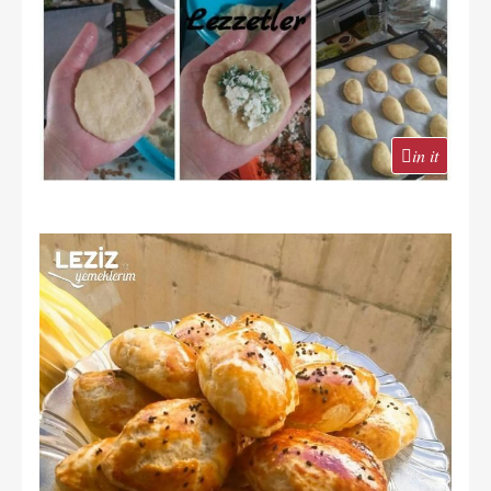
in it