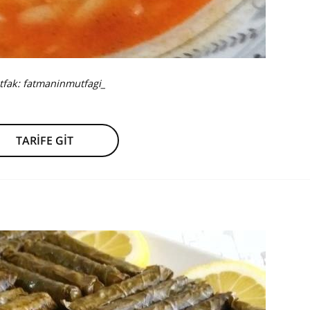
tfak:
fatmaninmutfagi_
TARİFE GİT