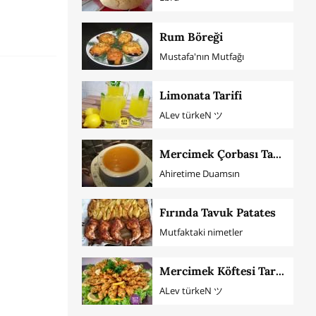
Rum Böreği
Mustafa'nın Mutfağı
Limonata Tarifi
ALev türkeN ツ
Mercimek Çorbası Tarifi
Ahiretime Duamsın
Fırında Tavuk Patates
Mutfaktaki nimetler
Mercimek Köftesi Tarifi
ALev türkeN ツ