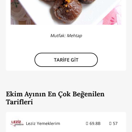
Mutfak:
Mehtap
TARİFE GİT
Ekim Ayının En Çok Beğenilen
Tarifleri
Leziz Yemeklerim
69.8B
57