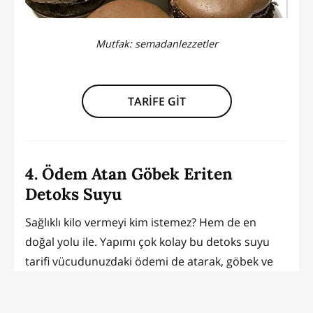
Mutfak:
semadanlezzetler
TARİFE GİT
4. Ödem Atan Göbek Eriten
Detoks Suyu
Sağlıklı kilo vermeyi kim istemez? Hem de en
doğal yolu ile. Yapımı çok kolay bu detoks suyu
tarifi vücudunuzdaki ödemi de atarak, göbek ve
çevresindeki yağlardan kurtulmanıza yardımcı
olacak...