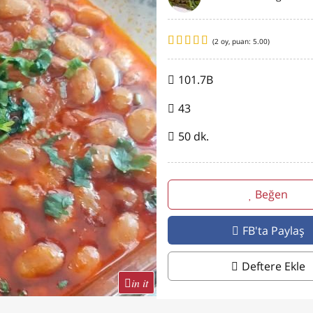
(
2
oy, puan:
5.00
)
101.7B
43
50 dk.
Beğen
FB'ta Paylaş
Deftere Ekle
in it