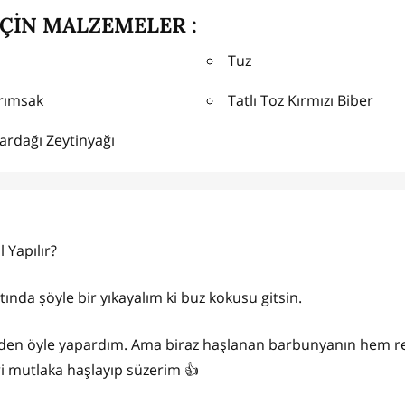
İÇİN MALZEMELER :
Tuz
arımsak
Tatlı Toz Kırmızı Biber
ardağı Zeytinyağı
 Yapılır?
ında şöyle bir yıkayalım ki buz kokusu gitsin.
eskiden öyle yapardım. Ama biraz haşlanan barbunyanın hem 
ri mutlaka haşlayıp süzerim 👍