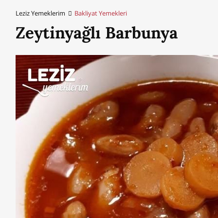
Leziz Yemeklerim
Bakliyat Yemekleri
Zeytinyağlı Barbunya