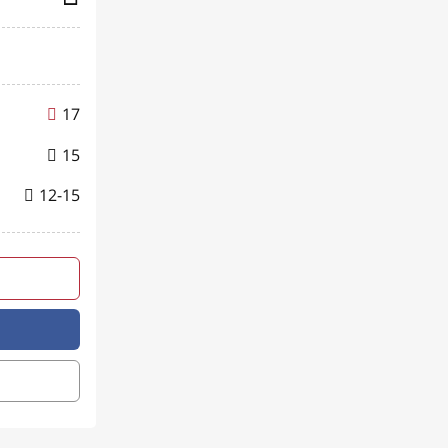
17
15
12-15