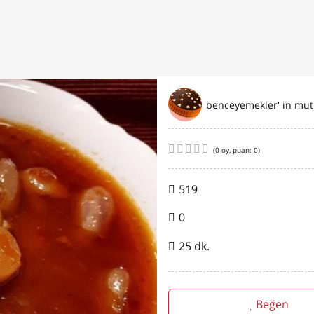
be
(
0
oy, puan:
0
)
519
0
25 dk.
Beğen