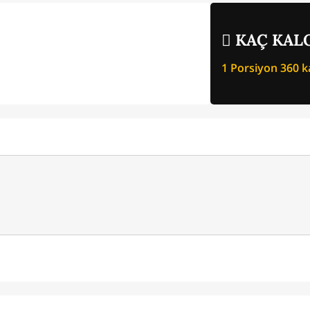
KAÇ KALO
1 Porsiyon
360
ka