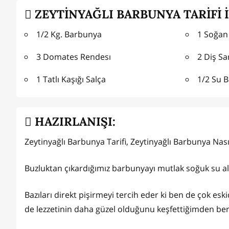
ZEYTİNYAĞLI BARBUNYA TARİFİ 
1/2 Kg. Barbunya
1 Soğan
3 Domates Rendesı
2 Diş S
1 Tatlı Kaşığı Salça
1/2 Su B
HAZIRLANIŞI:
Zeytinyağlı Barbunya Tarifi, Zeytinyağlı Barbunya Nasıl
Buzluktan çıkardığımız barbunyayı mutlak soğuk su alt
Bazıları direkt pişirmeyi tercih eder ki ben de çok 
de lezzetinin daha güzel olduğunu keşfettiğimden be