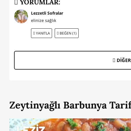
YORUMLAR:
Lezzetli Sofralar
elinize sağlık
YANITLA
BEĞEN (1)
DİĞER
Zeytinyağlı Barbunya Tarifi