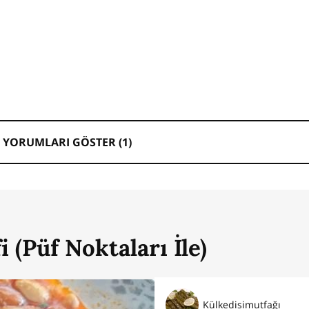
 YORUMLARI GÖSTER (
1
)
 (Püf Noktaları İle)
Külkedisimutfağı