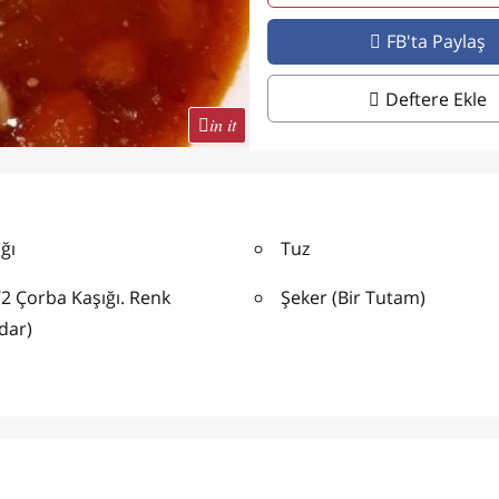
FB'ta Paylaş
Deftere Ekle
in it
ğı
Tuz
/2 Çorba Kaşığı. Renk
Şeker (Bir Tutam)
dar)