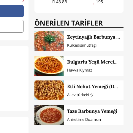
43.8B
195
ÖNERİLEN TARİFLER
Zeytinyağlı Barbunya Tarifi (Püf Noktaları İle)
Külkedisimutfağı
Bulgurlu Yeşil Mercimek Yemeği
Havva Kıymaz
Etli Nohut Yemeği (Düdüklüde)
ALev türkeN ツ
Taze Barbunya Yemeği
Ahiretime Duamsın