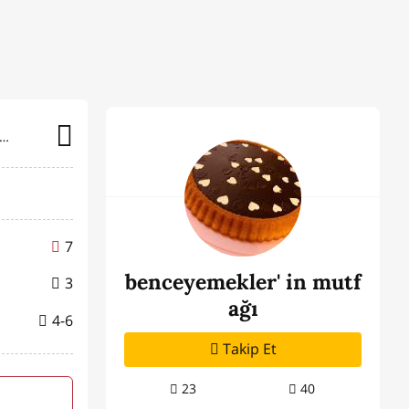
nceyemekler' in mutfağı
7
benceyemekler' in mutf
3
ağı
4-6
Takip Et
23
40