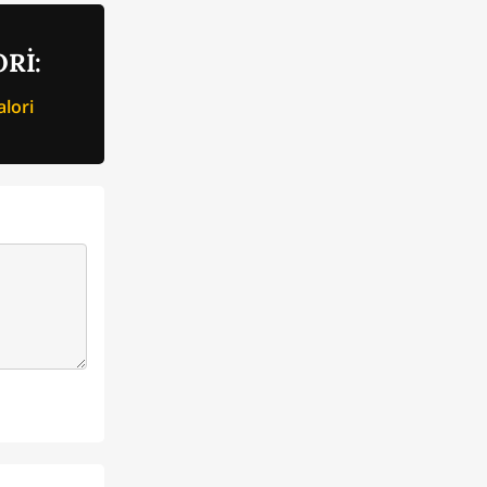
Rİ:
lori