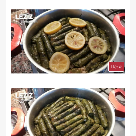
in it