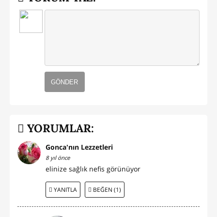
GÖNDER
YORUMLAR:
Gonca'nın Lezzetleri
8 yıl önce
elinize sağlık nefis görünüyor
YANITLA
BEĞEN (1)