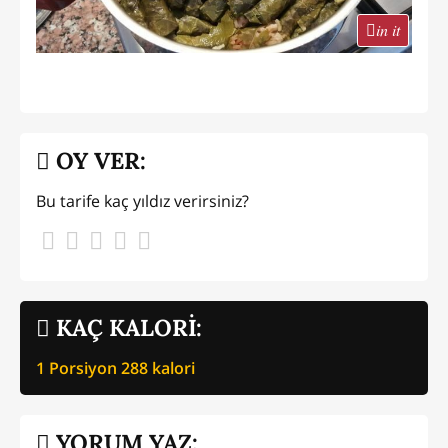
in it
OY VER:
Bu tarife kaç yıldız verirsiniz?
KAÇ KALORİ:
1 Porsiyon
288
kalori
YORUM YAZ: