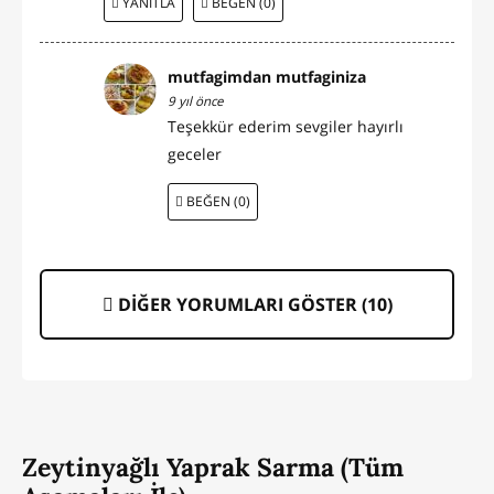
YANITLA
BEĞEN (0)
mutfagimdan mutfaginiza
9 yıl önce
Teşekkür ederim sevgiler hayırlı
geceler
BEĞEN (0)
DİĞER YORUMLARI GÖSTER (
10
)
Zeytinyağlı Yaprak Sarma (Tüm