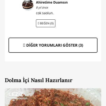
Ahiretime Duamsın
8 yıl önce
cok saolun.
BEĞEN (0)
DİĞER YORUMLARI GÖSTER (
3
)
Dolma İçi Nasıl Hazırlanır