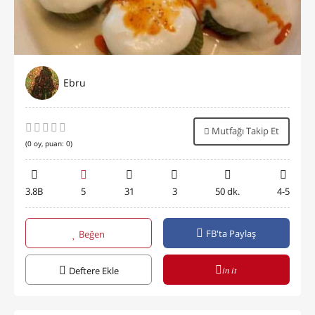
Ebru
Mutfağı Takip Et
(
0
oy, puan:
0
)
3.8B
5
31
3
50 dk.
4-5
FB'ta Paylaş
Beğen
in it
Deftere Ekle