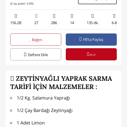
(
2
oy, puan:
3.00
)
156.2B
27
286
14
135 dk.
6-8
FB'ta Paylaş
Beğen
in it
Deftere Ekle
ZEYTİNYAĞLI YAPRAK SARMA
TARİFİ İÇİN MALZEMELER :
1/2 Kg. Salamura Yaprağı
1/2 Çay Bardağı Zeytinyağı
1 Adet Limon