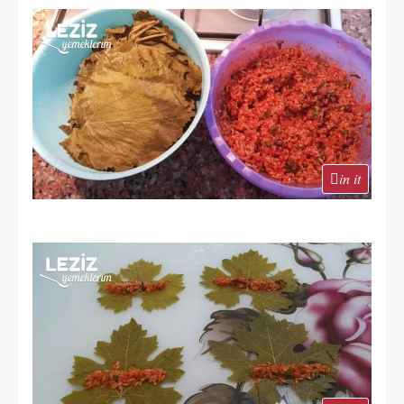
in it