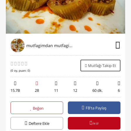
mutfagimdan mutfaginiza
Mutfağı Takip Et
(
0
oy, puan:
0
)
15.7B
28
11
12
60 dk.
6
FB'ta Paylaş
Beğen
in it
Deftere Ekle