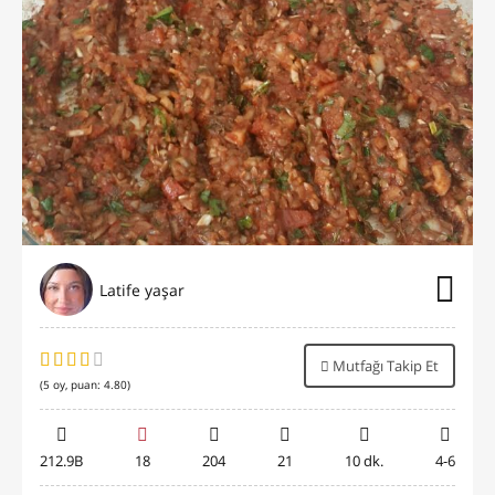
Latife yaşar
Mutfağı Takip Et
(
5
oy, puan:
4.80
)
212.9B
18
204
21
10 dk.
4-6