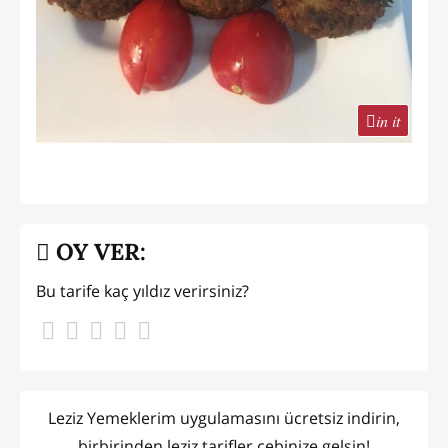
in it
OY VER:
Bu tarife kaç yıldız verirsiniz?
Leziz Yemeklerim uygulamasını ücretsiz indirin,
birbirinden leziz tarifler cebinize gelsin!