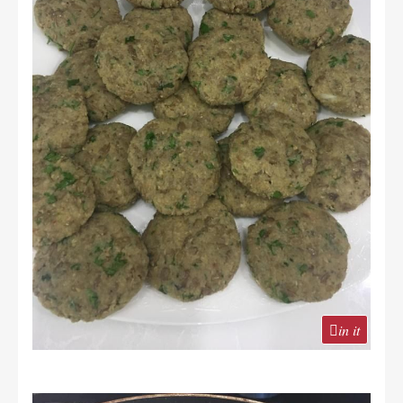
in it