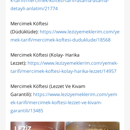
k-tarifi/mercimek-koftesi-tarifi-asama-asama-
detayli-anlatim/21774
Mercimek Köftesi
(Düdüklüde):
https://www.lezizyemeklerim.com/ye
mek-tarifi/mercimek-koftesi-duduklude/18568
Mercimek Köftesi (Kolay- Harika
Lezzet):
https://www.lezizyemeklerim.com/yemek-
tarifi/mercimek-koftesi-kolay-harika-lezzet/14957
Mercimek Köftesi (Lezzet Ve Kıvam
Garantili):
https://www.lezizyemeklerim.com/yem
ek-tarifi/mercimek-koftesi-lezzet-ve-kivam-
garantili/13485