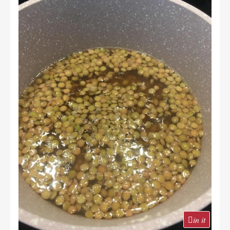
in it