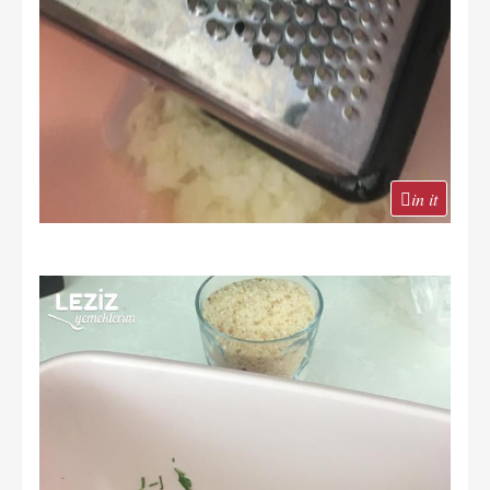
in it