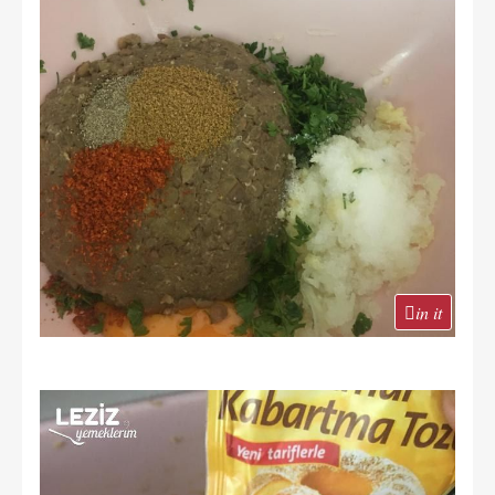
in it