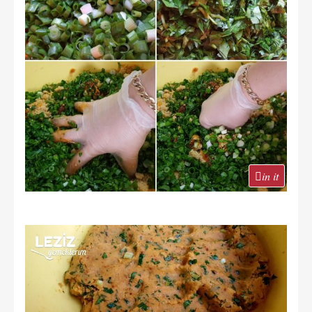
in it