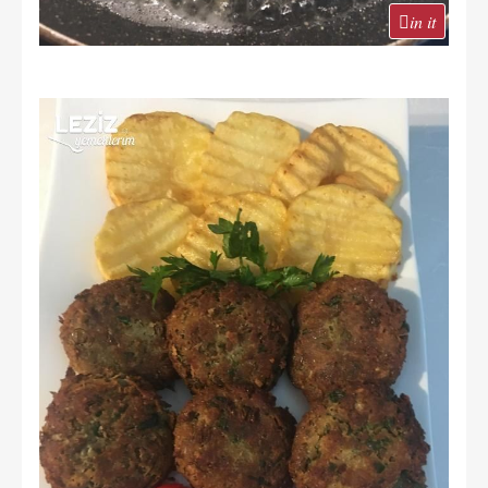
in it