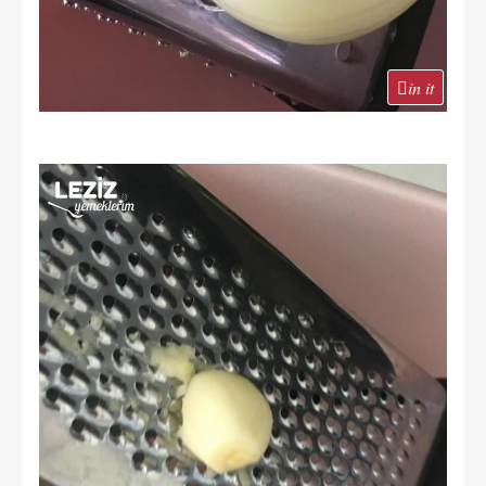
in it