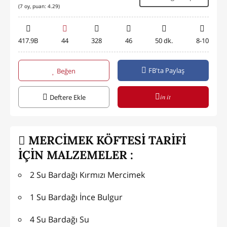
(
7
oy, puan:
4.29
)
417.9B
44
328
46
50 dk.
8-10
FB'ta Paylaş
Beğen
in it
Deftere Ekle
MERCİMEK KÖFTESİ TARİFİ
İÇİN MALZEMELER :
2 Su Bardağı Kırmızı Mercimek
1 Su Bardağı İnce Bulgur
4 Su Bardağı Su