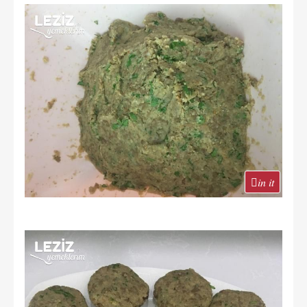
in it