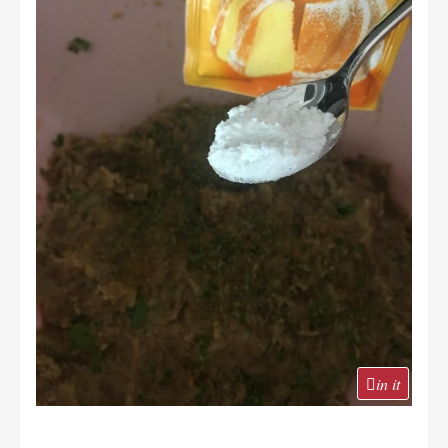
in it