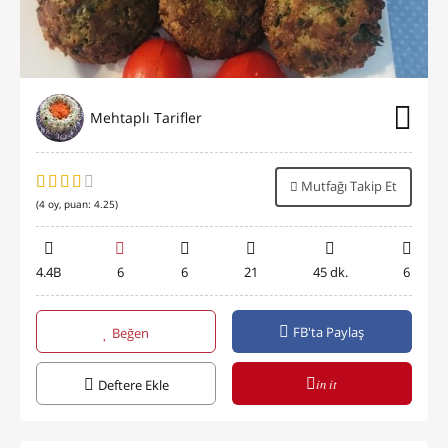
Mehtaplı Tarifler
Mutfağı Takip Et
(
4
oy, puan:
4.25
)
4.4B
6
6
21
45 dk.
6
FB'ta Paylaş
Beğen
in it
Deftere Ekle