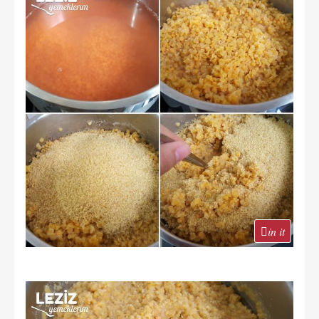
in it