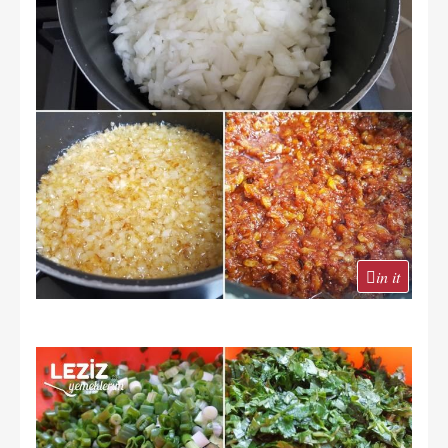
in it