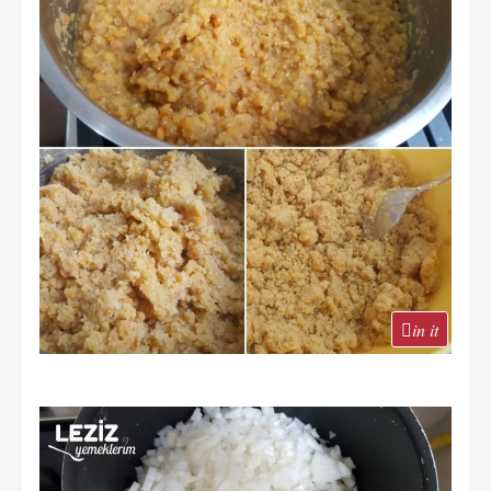
in it