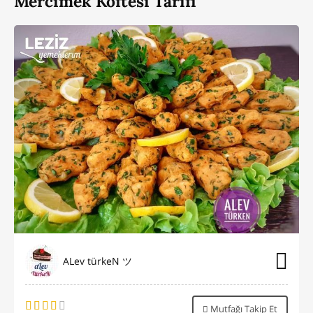
Mercimek Köftesi Tarifi
ALev türkeN ツ
Mutfağı Takip Et