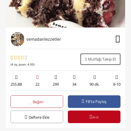
semadanlezzetler
Mutfağı Takip Et
(
4
oy, puan:
4.00
)
255.8B
22
299
34
90 dk.
8-10
FB'ta Paylaş
Beğen
in it
Deftere Ekle