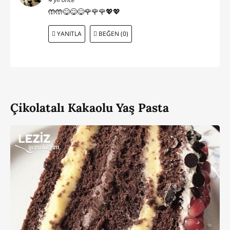
🤲🤲😋😋😋🌹🌹🌹💖💖
YANITLA
BEĞEN (0)
Çikolatalı Kakaolu Yaş Pasta