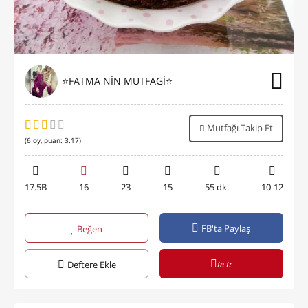
⭐FATMA NİN MUTFAGİ⭐
Mutfağı Takip Et
(
6
oy, puan:
3.17
)
17.5B
16
23
15
55 dk.
10-12
FB'ta Paylaş
Beğen
in it
Deftere Ekle