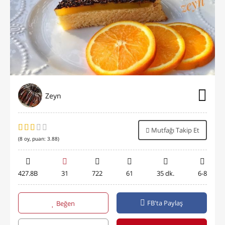
Zeyn
Mutfağı Takip Et
(
8
oy, puan:
3.88
)
427.8B
31
722
61
35 dk.
6-8
FB'ta Paylaş
Beğen