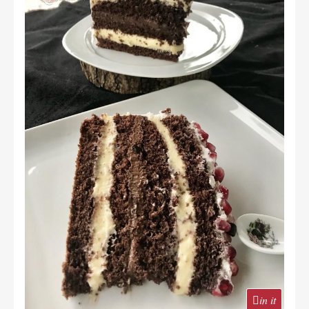
in it