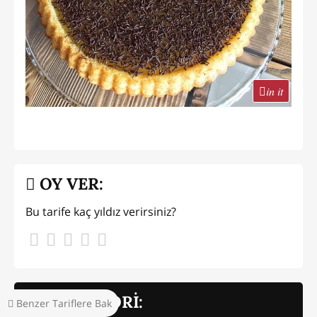
in it
OY VER:
Bu tarife kaç yıldız verirsiniz?
KAÇ KALORİ:
Benzer Tariflere Bak