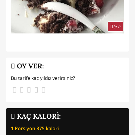
in it
OY VER:
Bu tarife kaç yıldız verirsiniz?
KAÇ KALORİ:
1 Porsiyon
375
kalori