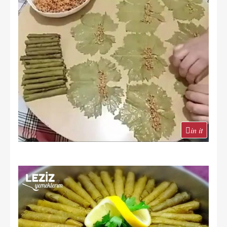
in it