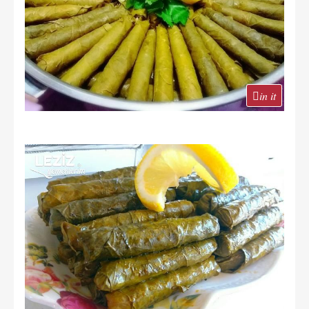
in it