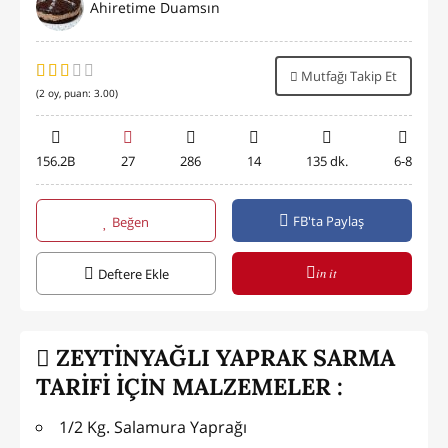
Ahiretime Duamsın
Mutfağı Takip Et
(
2
oy, puan:
3.00
)
156.2B
27
286
14
135 dk.
6-8
FB'ta Paylaş
Beğen
in it
Deftere Ekle
ZEYTİNYAĞLI YAPRAK SARMA
TARİFİ İÇİN MALZEMELER :
1/2 Kg. Salamura Yaprağı