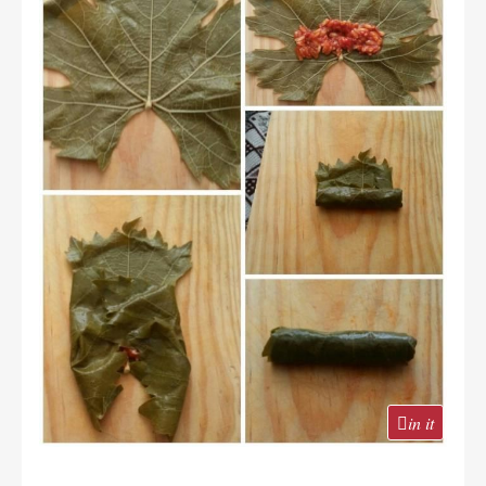
in it