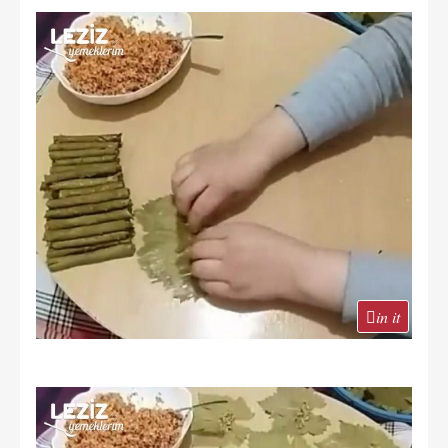
in it