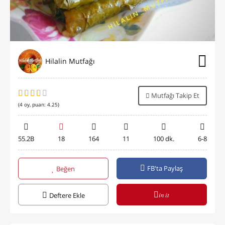
Hilalin Mutfağı
Mutfağı Takip Et
(
4
oy, puan:
4.25
)
55.2B
18
164
11
100 dk.
6-8
FB'ta Paylaş
Beğen
in it
Deftere Ekle