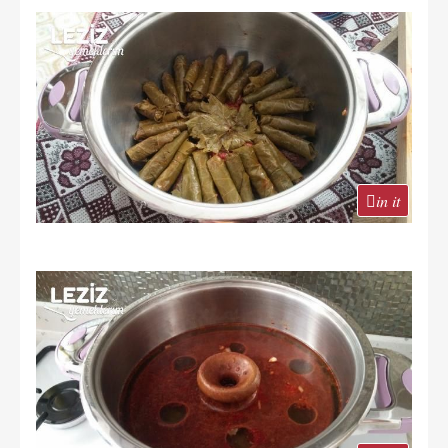
in it