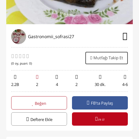
Gastronomii_sofrasi27
Mutfağı Takip Et
(
0
oy, puan:
0
)
2.2B
2
4
2
30 dk.
4-6
FB'ta Paylaş
Beğen
in it
Deftere Ekle