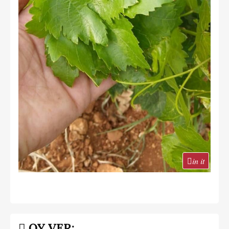
in it
OY VER: