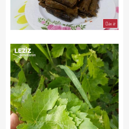
in it