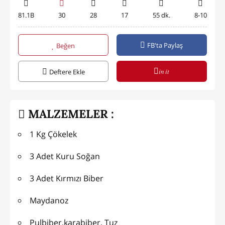
81.1B
30
28
17
55 dk.
8-10
FB'ta Paylaş
Beğen
in it
Deftere Ekle
MALZEMELER :
1 Kg Çökelek
3 Adet Kuru Soğan
3 Adet Kırmızı Biber
Maydanoz
Pulbiber,karabiber, Tuz