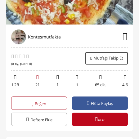
Kontesmutfakta
Mutfağı Takip Et
(
0
oy, puan:
0
)
1.2B
21
1
1
65 dk.
4-6
FB'ta Paylaş
Beğen
in it
Deftere Ekle