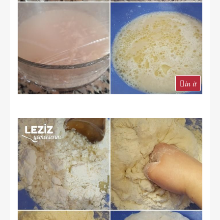
in it