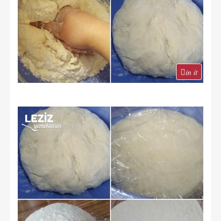
in it