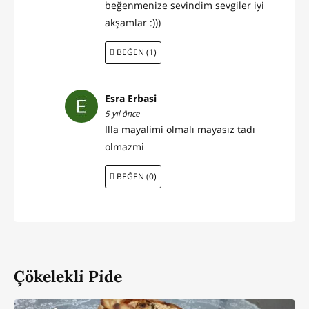
beğenmenize sevindim sevgiler iyi
akşamlar :)))
BEĞEN (1)
Esra Erbasi
5 yıl önce
Illa mayalimi olmalı mayasız tadı
olmazmi
BEĞEN (0)
Çökelekli Pide