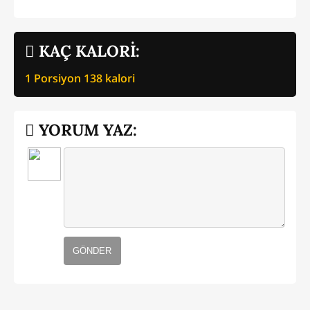
KAÇ KALORİ:
1 Porsiyon
138
kalori
YORUM YAZ:
GÖNDER