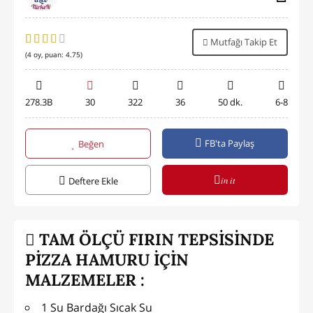
Mutfağı Takip Et
(
4
oy, puan:
4.75
)
278.3B
30
322
36
50 dk.
6-8
FB'ta Paylaş
Beğen
in it
Deftere Ekle
TAM ÖLÇÜ FIRIN TEPSİSİNDE
PİZZA HAMURU İÇİN
MALZEMELER :
1 Su Bardağı Sıcak Su