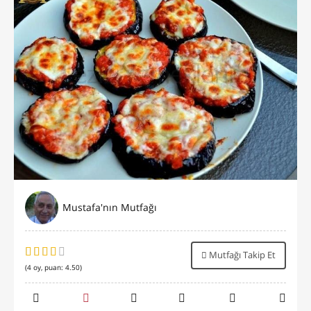
Mustafa'nın Mutfağı
Mutfağı Takip Et
(
4
oy, puan:
4.50
)