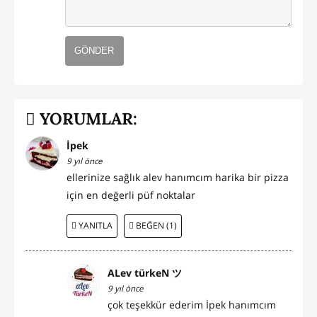
GÖNDER
YORUMLAR:
İpek
9 yıl önce
ellerinize sağlık alev hanımcım harika bir pizza
için en değerli püf noktalar
YANITLA
BEĞEN (1)
ALev türkeN ツ
9 yıl önce
çok teşekkür ederim İpek hanımcım