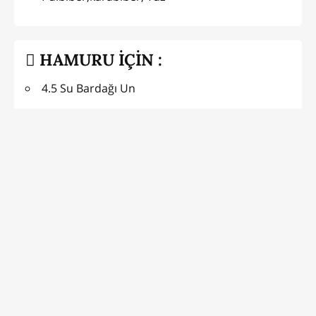
HAMURU İÇİN :
4.5 Su Bardağı Un
1 Su Bardağı Süt
1 Su Bardağı Ilık Su
1 Tatlı Kaşığı Tuz
2 Tatlı Kaşığı Şeker
2 Yemek Kaşığı Zeytinyağı
1/2 Paket Yaşmaya Yada 1 Yemek Kaşığı Kuru
Maya