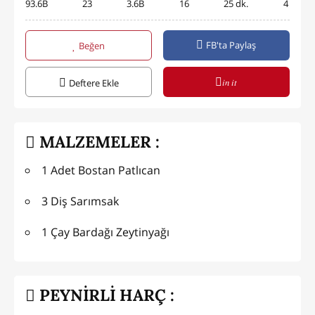
93.6B
23
3.6B
16
25 dk.
4
FB'ta Paylaş
Beğen
in it
Deftere Ekle
MALZEMELER :
1 Adet Bostan Patlıcan
3 Diş Sarımsak
1 Çay Bardağı Zeytinyağı
PEYNİRLİ HARÇ :