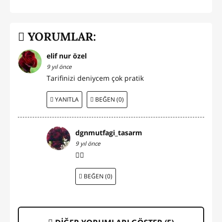
YORUMLAR:
elif nur özel
9 yıl önce
Tarifinizi deniycem çok pratik
YANITLA
BEĞEN (0)
dgnmutfagi_tasarm
9 yıl önce
👍🏻
BEĞEN (0)