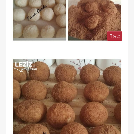
in it