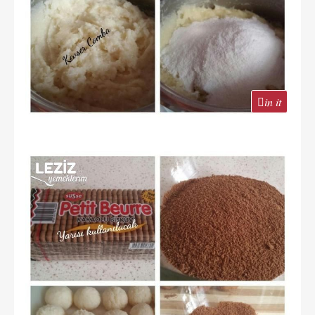
in it