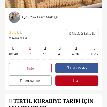
Aynur'un Leziz Mutfağı
Mutfağı Takip Et
(
9
oy, puan:
4.56
)
481.4B
31
773
45
40 dk.
10-12
FB'ta Paylaş
Beğen
in it
Deftere Ekle
TIRTIL KURABİYE TARİFİ İÇİN