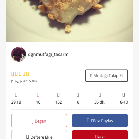
dgnmutfagi_tasarm
Mutfağı Takip Et
(
1
oy, puan:
5.00
)
29.1B
10
152
6
35 dk.
8-10
FB'ta Paylaş
Beğen
in it
Deftere Ekle