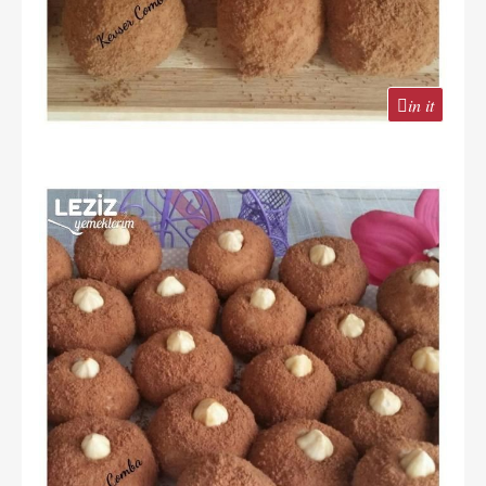
in it