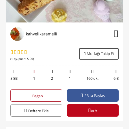
kahvelikaramelli
Mutfağı Takip Et
(
1
oy, puan:
5.00
)
8.8B
1
2
1
160 dk.
6-8
FB'ta Paylaş
Beğen
in it
Deftere Ekle