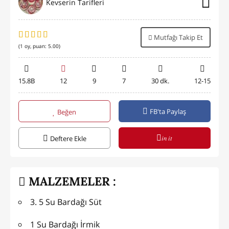
Kevserin Tarifleri
Mutfağı Takip Et
(
1
oy, puan:
5.00
)
15.8B
12
9
7
30 dk.
12-15
FB'ta Paylaş
Beğen
in it
Deftere Ekle
MALZEMELER :
3. 5 Su Bardağı Süt
1 Su Bardağı İrmik