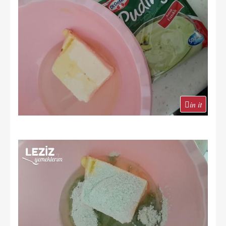
in it