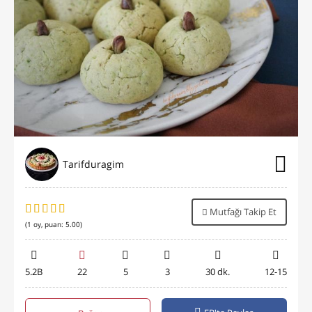
Tarifduragim
Mutfağı Takip Et
(
1
oy, puan:
5.00
)
5.2B
22
5
3
30 dk.
12-15