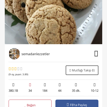
semadanlezzetler
Mutfağı Takip Et
(
9
oy, puan:
3.89
)
380.1B
34
184
44
35 dk.
10-12
FB'ta Paylaş
Beğen