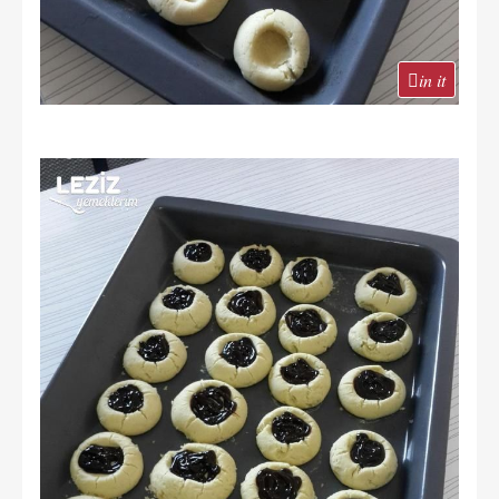
in it