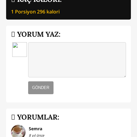
1 Porsiyon
296
kalori
YORUM YAZ:
GÖNDER
YORUMLAR:
Semra
8 yıl önce