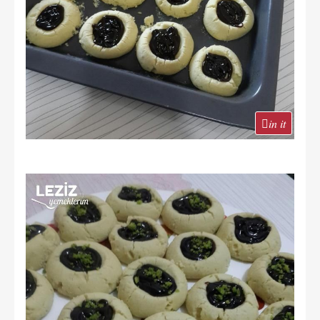
in it