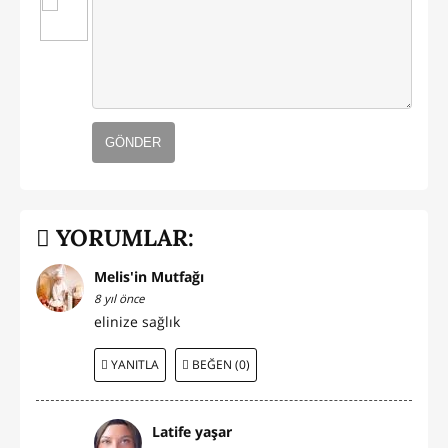
GÖNDER
YORUMLAR:
Melis'in Mutfağı
8 yıl önce
elinize sağlık
YANITLA
BEĞEN (0)
Latife yaşar