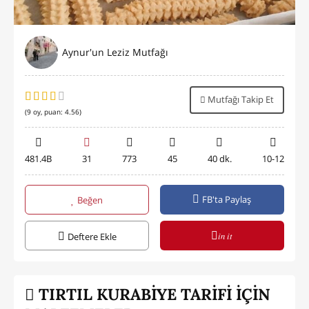
Aynur'un Leziz Mutfağı
Mutfağı Takip Et
(
9
oy, puan:
4.56
)
481.4B
31
773
45
40 dk.
10-12
FB'ta Paylaş
Beğen
in it
Deftere Ekle
TIRTIL KURABİYE TARİFİ İÇİN