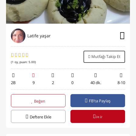
Latife yaşar
Mutfağı Takip Et
(
1
oy, puan:
5.00
)
2B
9
2
0
40 dk.
8-10
FB'ta Paylaş
Beğen
in it
Deftere Ekle