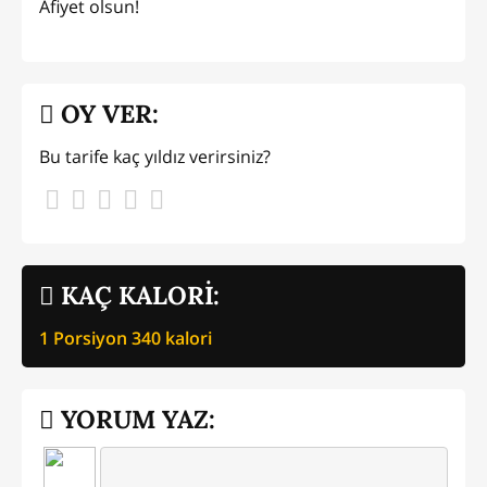
Afiyet olsun!
OY VER:
Bu tarife kaç yıldız verirsiniz?
KAÇ KALORİ:
1 Porsiyon
340
kalori
YORUM YAZ: