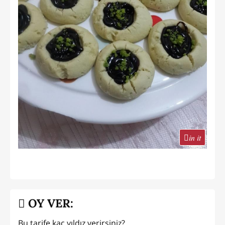
in it
OY VER:
Bu tarife kaç yıldız verirsiniz?