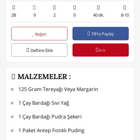
2B
9
2
0
40 dk.
8-10
FB'ta Paylaş
Beğen
in it
Deftere Ekle
MALZEMELER :
125 Gram Tereyağı Veya Margarin
1 Çay Bardağı Sıvı Yağ
1 Çay Bardağı Pudra Şekeri
1 Paket Antep Fıstıklı Puding