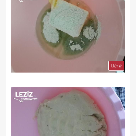
in it