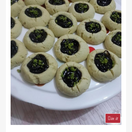
in it