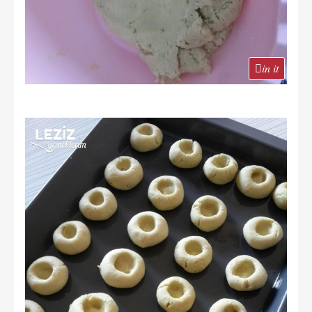
in it