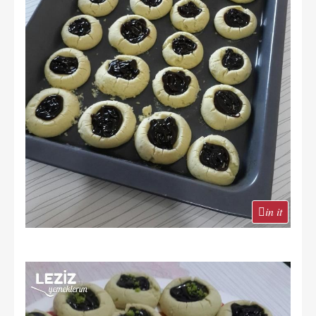
in it