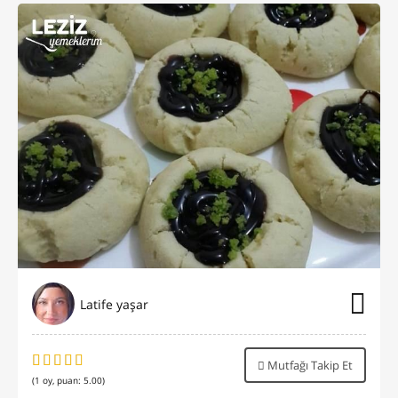
Latife yaşar
Mutfağı Takip Et
(
1
oy, puan:
5.00
)