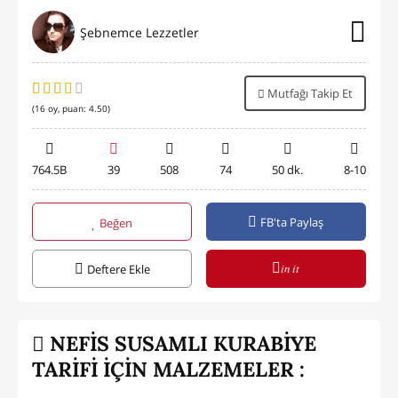
Şebnemce Lezzetler
Mutfağı Takip Et
(
16
oy, puan:
4.50
)
764.5B
39
508
74
50 dk.
8-10
FB'ta Paylaş
Beğen
in it
Deftere Ekle
NEFİS SUSAMLI KURABİYE
TARİFİ İÇİN MALZEMELER :