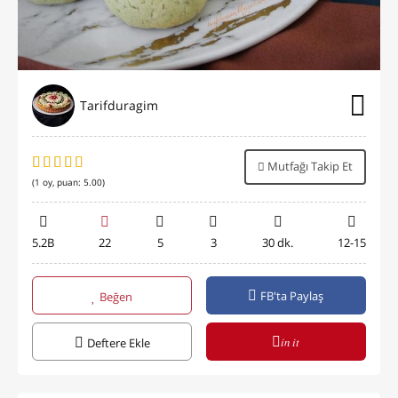
Tarifduragim
Mutfağı Takip Et
(
1
oy, puan:
5.00
)
5.2B
22
5
3
30 dk.
12-15
FB'ta Paylaş
Beğen
in it
Deftere Ekle