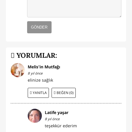
GÖNDER
YORUMLAR:
Melis'in Mutfağı
8 yıl önce
elinize sağlık
YANITLA
BEĞEN (0)
Latife yaşar
8 yıl önce
teşekkür ederim