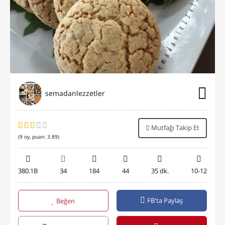
semadanlezzetler
Mutfağı Takip Et
(
9
oy, puan:
3.89
)
380.1B
34
184
44
35 dk.
10-12
FB'ta Paylaş
Beğen