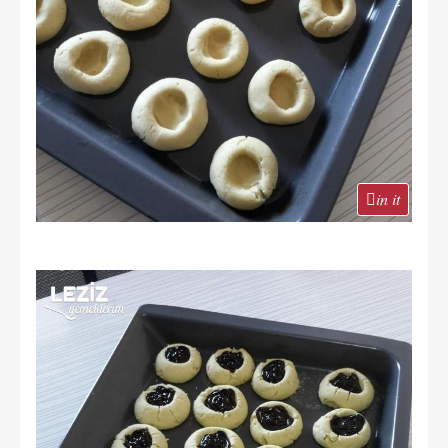
in it