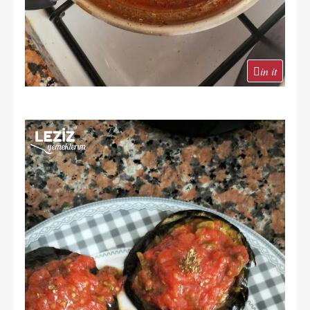
in it