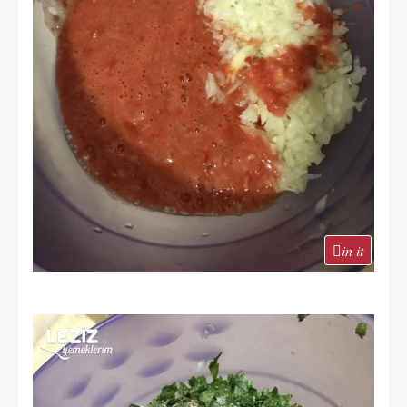
in it