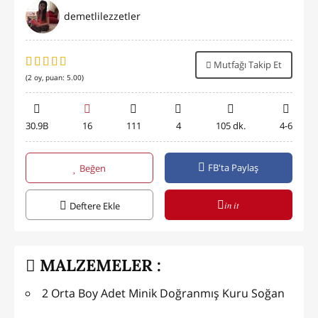
demetlilezzetler
Mutfağı Takip Et
(
2
oy, puan:
5.00
)
30.9B
16
111
4
105 dk.
4-6
FB'ta Paylaş
Beğen
in it
Deftere Ekle
MALZEMELER :
2 Orta Boy Adet Minik Doğranmış Kuru Soğan