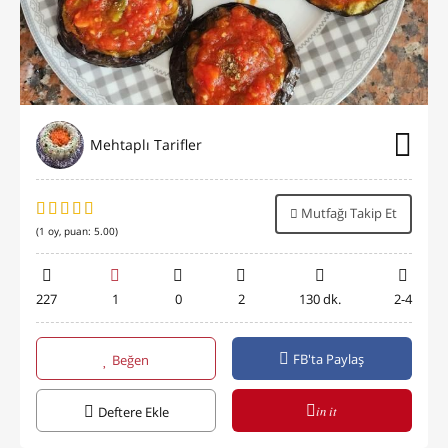
Mehtaplı Tarifler
Mutfağı Takip Et
(
1
oy, puan:
5.00
)
227
1
0
2
130 dk.
2-4
FB'ta Paylaş
Beğen
in it
Deftere Ekle