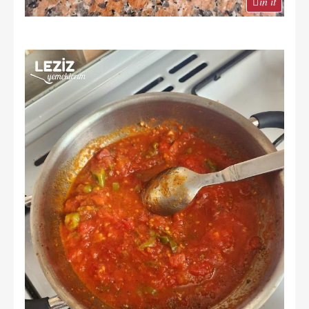
in it