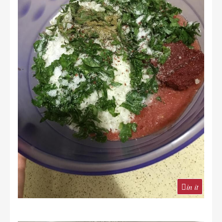
in it