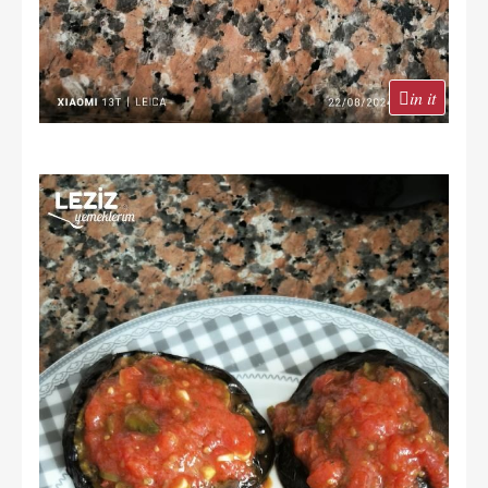
in it