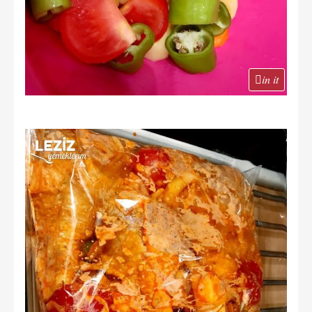
in it