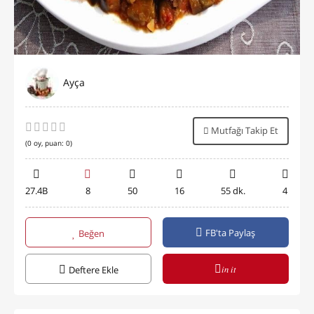
Ayça
Mutfağı Takip Et
(
0
oy, puan:
0
)
27.4B
8
50
16
55 dk.
4
FB'ta Paylaş
Beğen
in it
Deftere Ekle