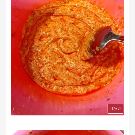
in it