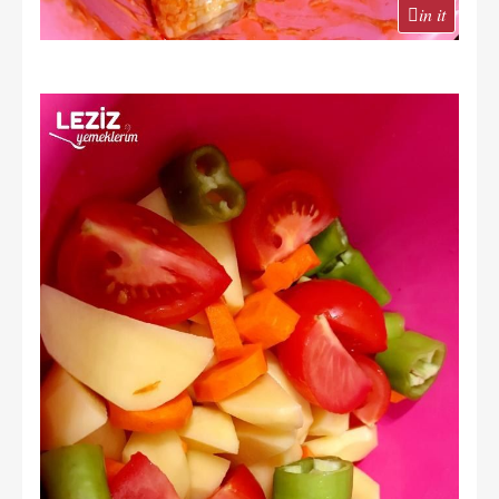
in it