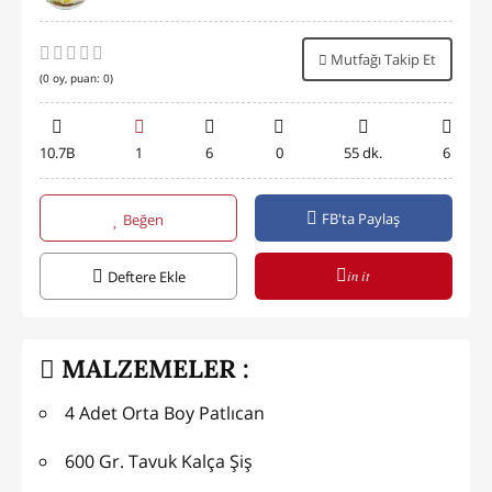
Mutfağı Takip Et
(
0
oy, puan:
0
)
10.7B
1
6
0
55 dk.
6
FB'ta Paylaş
Beğen
in it
Deftere Ekle
MALZEMELER :
4 Adet Orta Boy Patlıcan
600 Gr. Tavuk Kalça Şiş