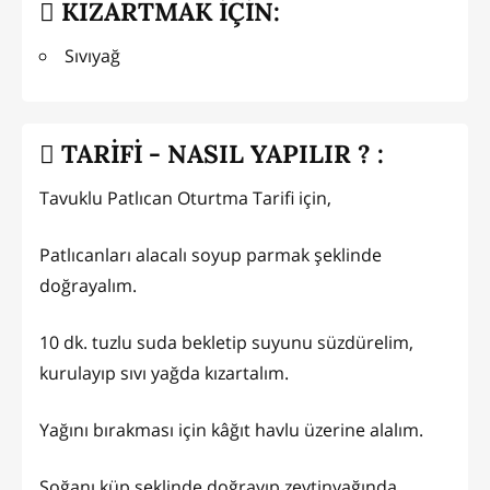
KIZARTMAK İÇİN:
Sıvıyağ
TARİFİ - NASIL YAPILIR ? :
Tavuklu Patlıcan Oturtma Tarifi için,
Patlıcanları alacalı soyup parmak şeklinde
doğrayalım.
10 dk. tuzlu suda bekletip suyunu süzdürelim,
kurulayıp sıvı yağda kızartalım.
Yağını bırakması için kâğıt havlu üzerine alalım.
Soğanı küp şeklinde doğrayıp zeytinyağında