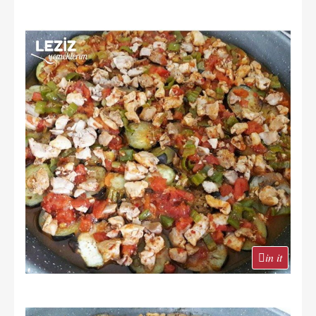
in it