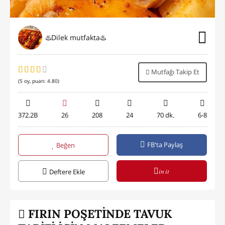
♨️Dilek mutfakta♨️
Mutfağı Takip Et
(
5
oy, puan:
4.80
)
372.2B
26
208
24
70 dk.
6-8
FB'ta Paylaş
Beğen
in it
Deftere Ekle
FIRIN POŞETİNDE TAVUK