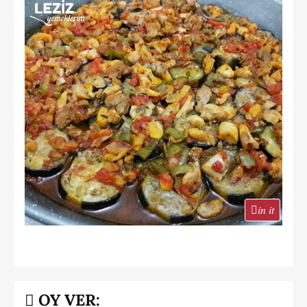
in it
OY VER: