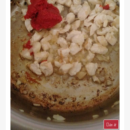
in it