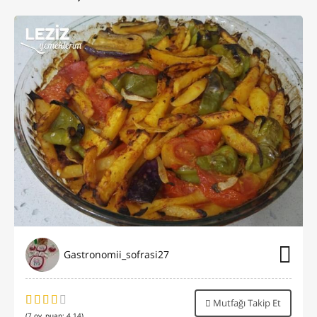
Gastronomii_sofrasi27
Mutfağı Takip Et
(
7
oy, puan:
4.14
)