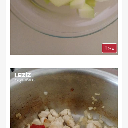
in it