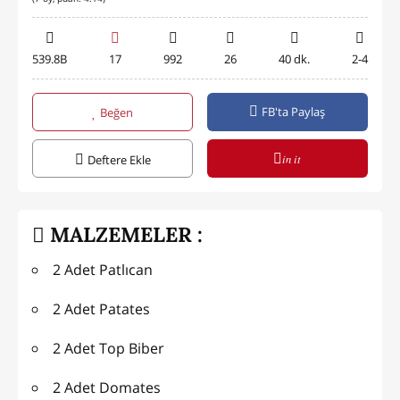
539.8B
17
992
26
40 dk.
2-4
FB'ta Paylaş
Beğen
in it
Deftere Ekle
MALZEMELER :
2 Adet Patlıcan
2 Adet Patates
2 Adet Top Biber
2 Adet Domates