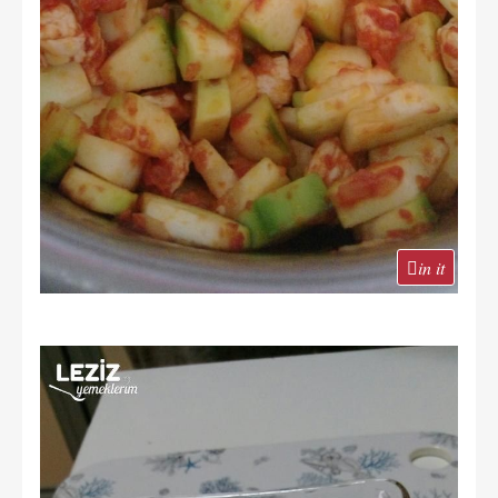
in it