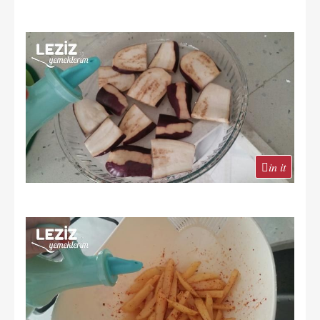
in it