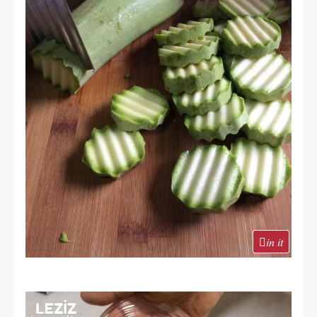
in it