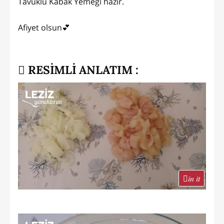
Tavuklu Kabak Yemeği hazır.
Afiyet olsun💕
RESİMLİ ANLATIM :
in it