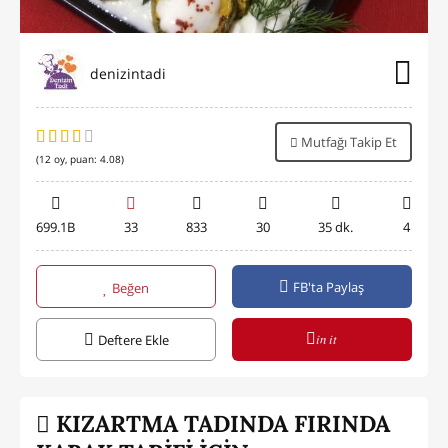
denizintadi
Mutfağı Takip Et
(
12
oy, puan:
4.08
)
699.1B
33
833
30
35 dk.
4
FB'ta Paylaş
Beğen
in it
Deftere Ekle
KIZARTMA TADINDA FIRINDA