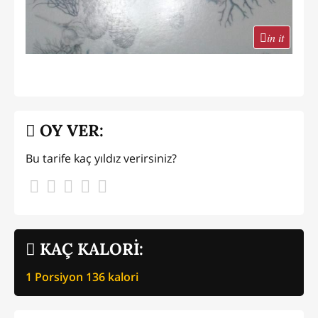
in it
OY VER:
Bu tarife kaç yıldız verirsiniz?
KAÇ KALORİ:
1 Porsiyon
136
kalori