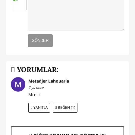
GÖNDER
YORUMLAR:
Metadjer Lahouaria
7 yıl önce
Mreci
YANITLA
BEĞEN (1)