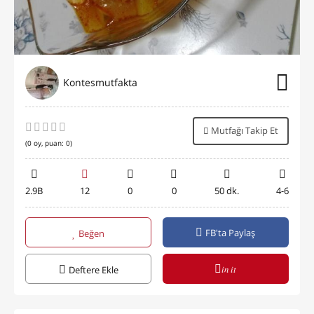
Kontesmutfakta
Mutfağı Takip Et
(
0
oy, puan:
0
)
2.9B
12
0
0
50 dk.
4-6
FB'ta Paylaş
Beğen
in it
Deftere Ekle