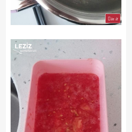
in it