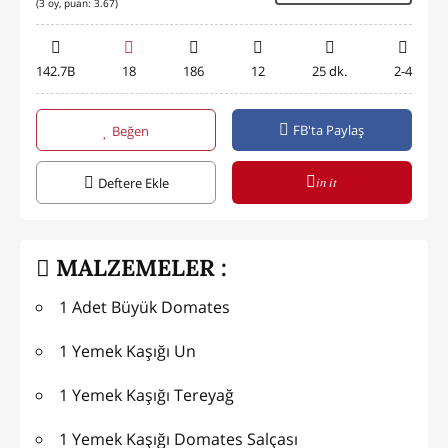
(
3
oy, puan:
3.67
)
142.7B
18
186
12
25 dk.
2-4
FB'ta Paylaş
Beğen
in it
Deftere Ekle
MALZEMELER :
1 Adet Büyük Domates
1 Yemek Kaşığı Un
1 Yemek Kaşığı Tereyağ
1 Yemek Kaşığı Domates Salçası