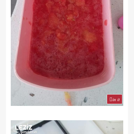
in it