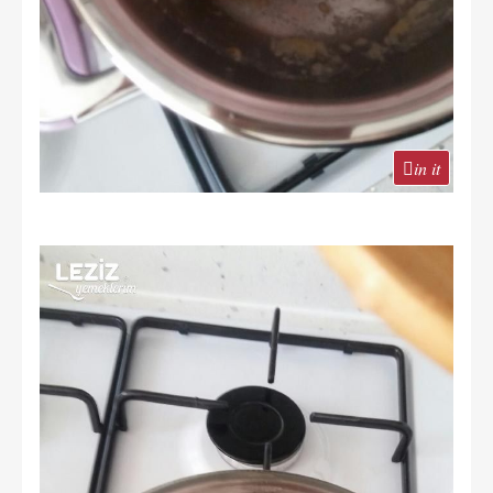
in it