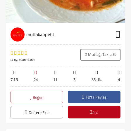
mutfakappetit
Mutfağı Takip Et
(
4
oy, puan:
5.00
)
7.1B
24
11
3
35 dk.
4
FB'ta Paylaş
Beğen
in it
Deftere Ekle