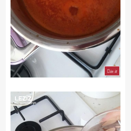
in it