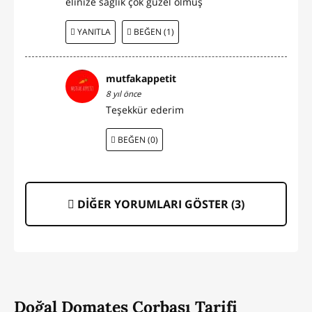
elinize sağlık çok güzel olmuş
YANITLA
BEĞEN (1)
mutfakappetit
8 yıl önce
Teşekkür ederim
BEĞEN (0)
DİĞER YORUMLARI GÖSTER (
3
)
Doğal Domates Çorbası Tarifi