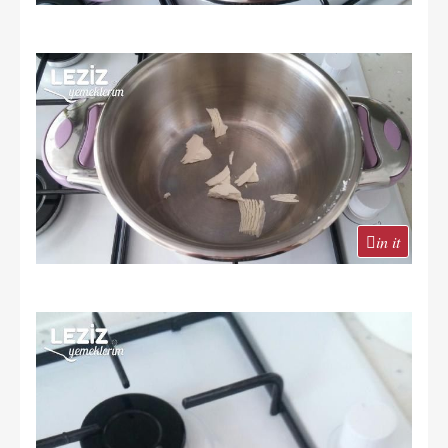
in it