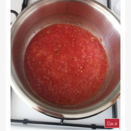
in it