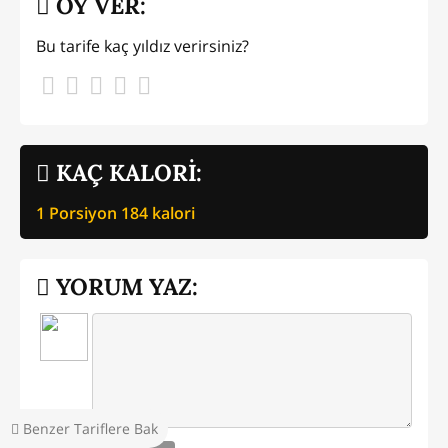
OY VER:
Bu tarife kaç yıldız verirsiniz?
KAÇ KALORİ:
1 Porsiyon
184
kalori
YORUM YAZ:
Benzer Tariflere Bak