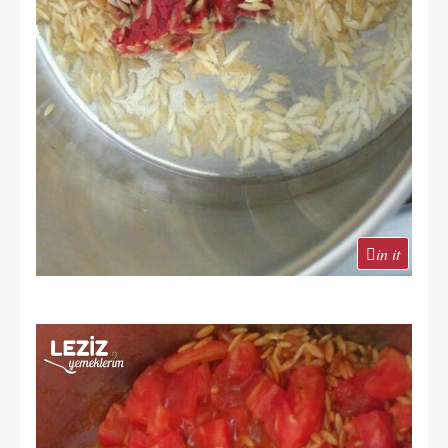
in it