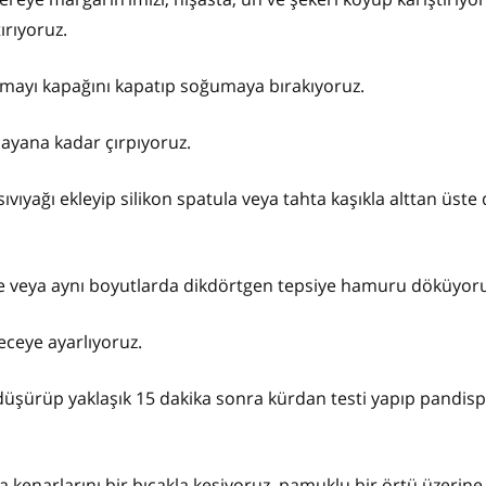
tırıyoruz.
kremayı kapağını kapatıp soğumaya bırakıyoruz.
layana kadar çırpıyoruz.
ıvıyağı ekleyip silikon spatula veya tahta kaşıkla alttan üste
ye veya aynı boyutlarda dikdörtgen tepsiye hamuru döküyor
receye ayarlıyoruz.
düşürüp yaklaşık 15 dakika sonra kürdan testi yapıp pandis
 kenarlarını bir bıçakla kesiyoruz, pamuklu bir örtü üzerine