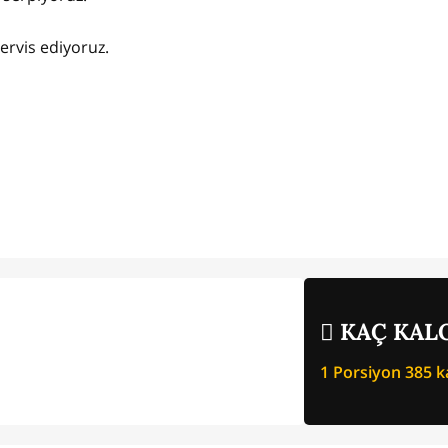
ervis ediyoruz.
KAÇ KALO
1 Porsiyon
385
ka