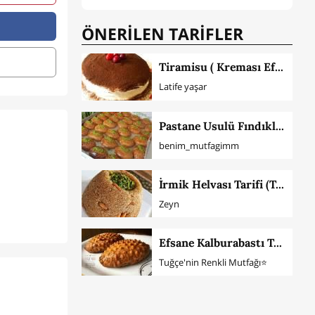
ÖNERİLEN TARİFLER
Tiramisu ( Kreması Efsane)
Latife yaşar
Pastane Usulü Fındıklı Şekerpare
benim_mutfagimm
İrmik Helvası Tarifi (Tam Ölçü)
Zeyn
Efsane Kalburabastı Tatlısı
Tuğçe'nin Renkli Mutfağı⭐️