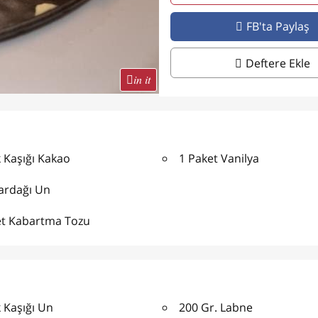
FB'ta Paylaş
Deftere Ekle
in it
 Kaşığı Kakao
1 Paket Vanilya
Bardağı Un
et Kabartma Tozu
 Kaşığı Un
200 Gr. Labne