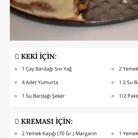
KEKİ İÇİN:
1 Çay Bardağı Sıvı Yağ
2 Yemek
4 Adet Yumurta
1.5 Su 
1 Su Bardağı Şeker
1/2 Pak
KREMASI İÇİN:
2 Yemek Kaşığı (70 Gr.) Margarin
1 Yemek