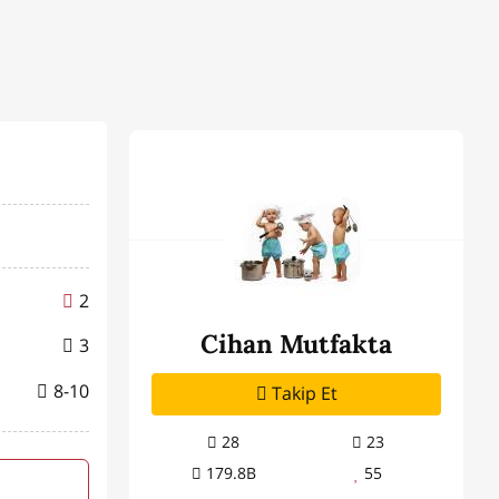
2
Cihan Mutfakta
3
8-10
Takip Et
28
23
179.8B
55