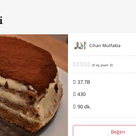
i
Cihan Mutfakta
(
0
oy, puan:
0
)
37.7B
430
90 dk.
Beğen