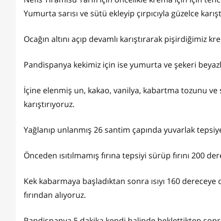
Yumurta sarısı ve sütü ekleyip çırpıcıyla güzelce karış
Ocağın altını açıp devamlı karıştırarak pişirdiğimiz 
Pandispanya kekimiz için ise yumurta ve şekeri beyaz
İçine elenmiş un, kakao, vanilya, kabartma tozunu ve s
karıştırıyoruz.
Yağlanıp unlanmış 26 santim çapında yuvarlak tepsi
Önceden ısıtılmamış fırına tepsiyi sürüp fırını 200 de
Kek kabarmaya başladıktan sonra ısıyı 160 dereceye 
fırından alıyoruz.
Pandispanya 5 dakika kendi halinde beklettikten sonra