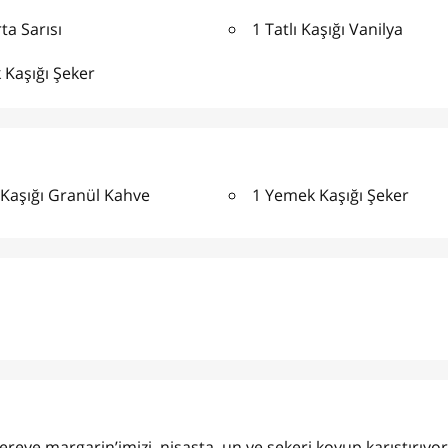
a Sarısı
1 Tatlı Kaşığı Vanilya
 Kaşığı Şeker
ı Kaşığı Granül Kahve
1 Yemek Kaşığı Şeker
cereye margarin’imizi, nişasta, un ve şekeri koyup karıştırıyor