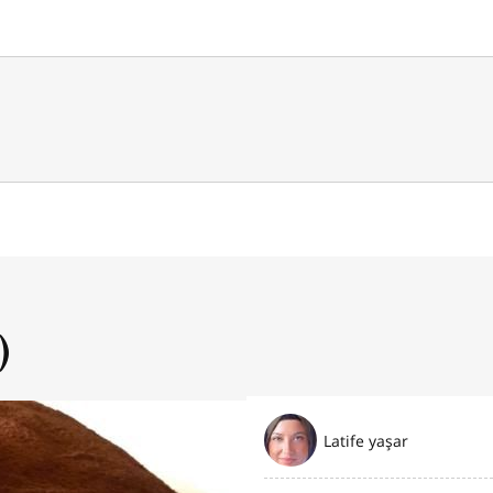
)
Latife yaşar