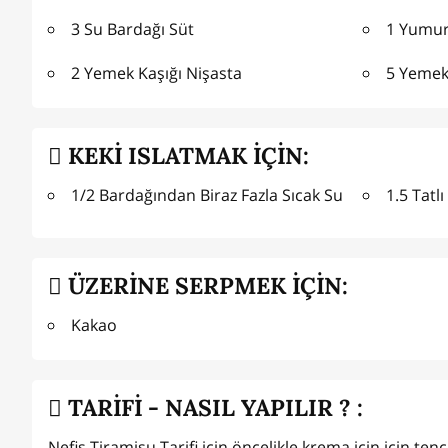
3 Su Bardağı Süt
1 Yumurt
2 Yemek Kaşığı Nişasta
5 Yemek
KEKİ ISLATMAK İÇİN:
1/2 Bardağından Biraz Fazla Sıcak Su
1.5 Tatl
ÜZERİNE SERPMEK İÇİN:
Kakao
TARİFİ - NASIL YAPILIR ? :
Nefis Tiramisu Tarifi için öncelikle krema için için ten