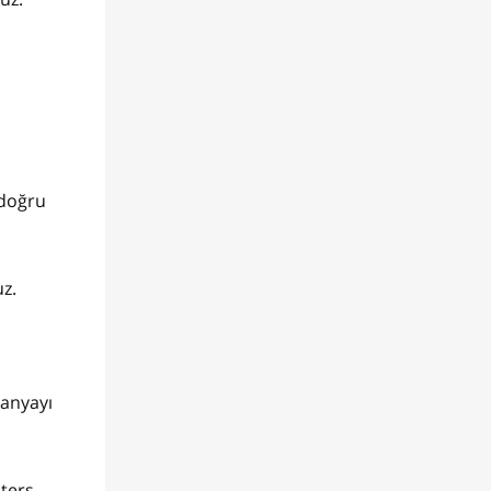
 doğru
uz.
panyayı
 ters