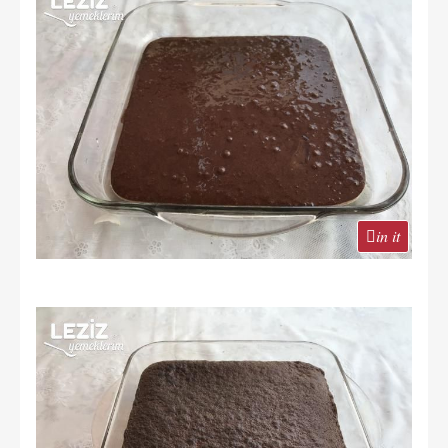
in it