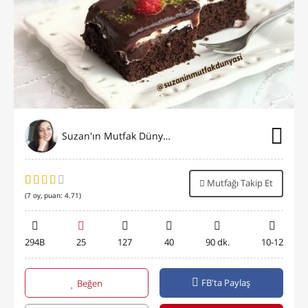
Suzan'ın Mutfak Dünyası
Mutfağı Takip Et
(
7
oy, puan:
4.71
)
294B
25
127
40
90 dk.
10-12
FB'ta Paylaş
Beğen