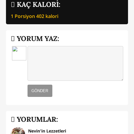
KAÇ KALORİ:
1 Porsiyon
402
kalori
YORUM YAZ:
GÖNDER
YORUMLAR:
Nevin'in Lezzetleri