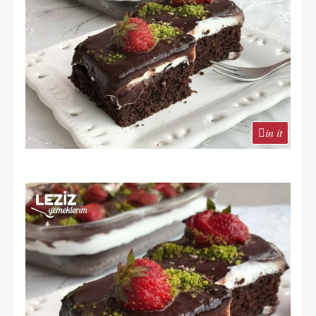
in it