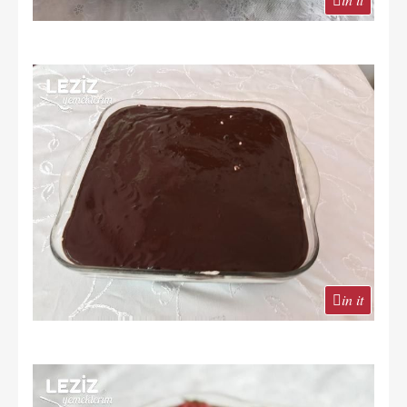
in it