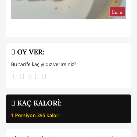
in it
OY VER:
Bu tarife kaç yıldız verirsiniz?
KAÇ KALORİ:
1 Porsiyon
395
kalori