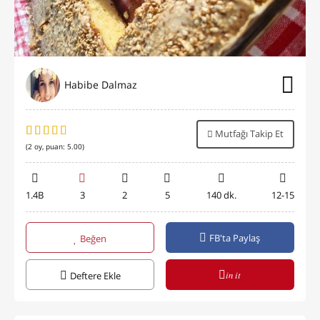
Habibe Dalmaz
Mutfağı Takip Et
(
2
oy, puan:
5.00
)
1.4B
3
2
5
140 dk.
12-15
FB'ta Paylaş
Beğen
in it
Deftere Ekle