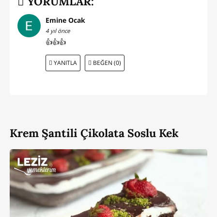
YORUMLAR:
Emine Ocak
4 yıl önce
👍👍👍
YANITLA
BEĞEN (0)
Krem Şantili Çikolata Soslu Kek