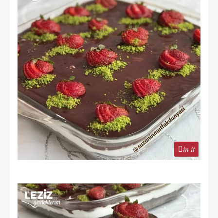
in it