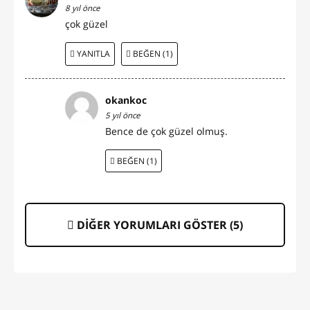
8 yıl önce
çok güzel
YANITLA
BEĞEN (1)
okankoc
5 yıl önce
Bence de çok güzel olmuş.
BEĞEN (1)
DİĞER YORUMLARI GÖSTER (
5
)