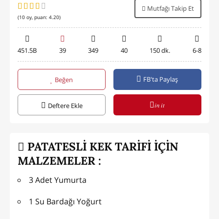
Mutfağı Takip Et
(
10
oy, puan:
4.20
)
451.5B
39
349
40
150 dk.
6-8
FB'ta Paylaş
Beğen
in it
Deftere Ekle
PATATESLİ KEK TARİFİ İÇİN
MALZEMELER :
3 Adet Yumurta
1 Su Bardağı Yoğurt