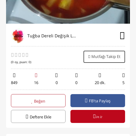
Tuğba Dereli Değişik Lezzetler
Mutfağı Takip Et
(
0
oy, puan:
0
)
849
16
0
0
20 dk.
5
FB'ta Paylaş
Beğen
in it
Deftere Ekle