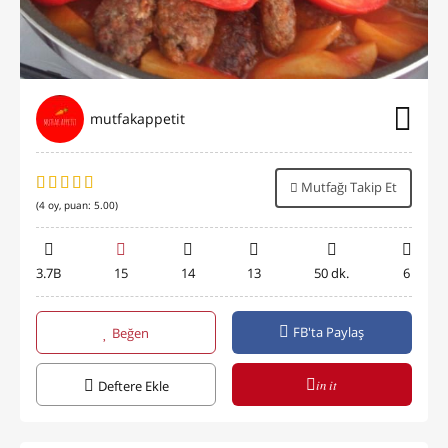
mutfakappetit
Mutfağı Takip Et
(
4
oy, puan:
5.00
)
3.7B
15
14
13
50 dk.
6
FB'ta Paylaş
Beğen
in it
Deftere Ekle