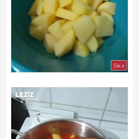
in it