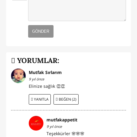
GÖNDER
YORUMLAR:
Mutfak Sırlarım
9 yıl önce
Elinize sağlık 👏👏
YANITLA
BEĞEN (2)
mutfakappetit
9 yıl önce
Teşekkürler 🌸🌸🌸