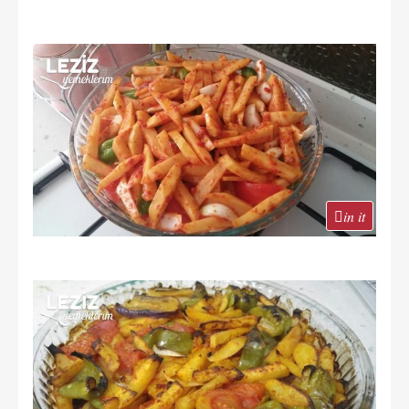
in it