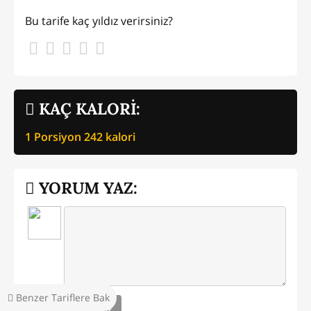
Bu tarife kaç yıldız verirsiniz?
KAÇ KALORİ:
1 Porsiyon
242
kalori
YORUM YAZ:
Benzer Tariflere Bak
GÖNDER