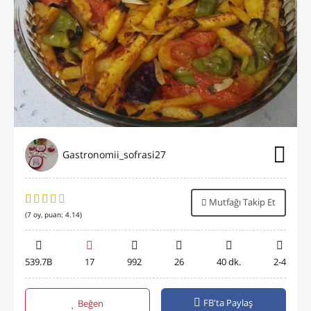
Gastronomii_sofrasi27
Mutfağı Takip Et
(
7
oy, puan:
4.14
)
539.7B
17
992
26
40 dk.
2-4
FB'ta Paylaş
Beğen