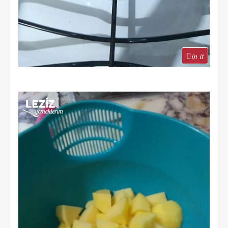
in it