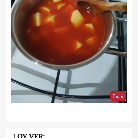
in it
OY VER: