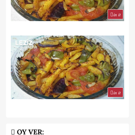
in it
in it
OY VER: