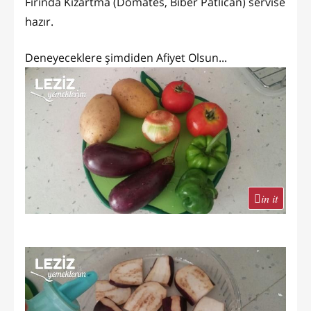
Fırında Kızartma (Domates, Biber Patlıcan) servise
hazır.
Deneyeceklere şimdiden Afiyet Olsun...
in it