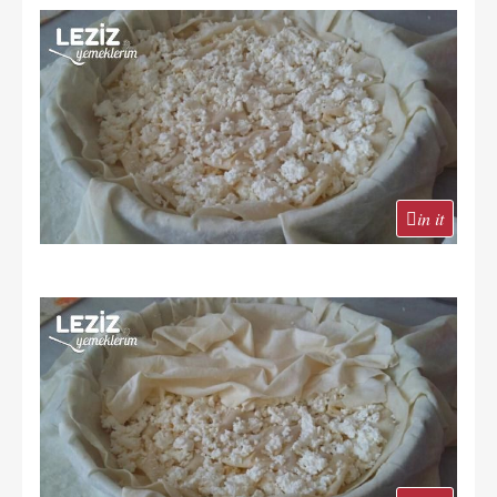
in it