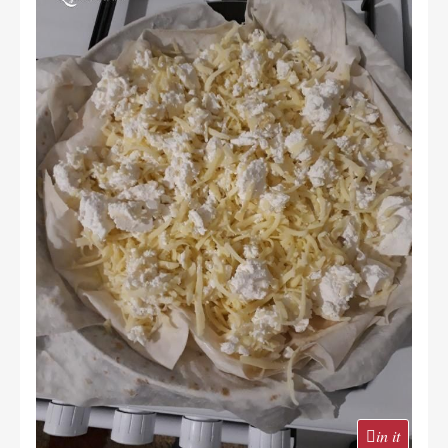
in it