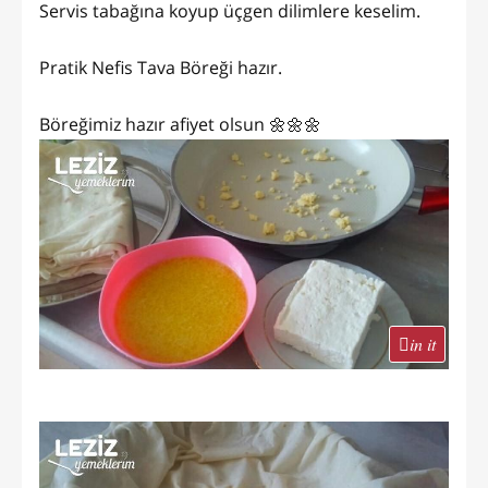
Servis tabağına koyup üçgen dilimlere keselim.
Pratik Nefis Tava Böreği hazır.
Böreğimiz hazır afiyet olsun 🌼🌼🌼
in it