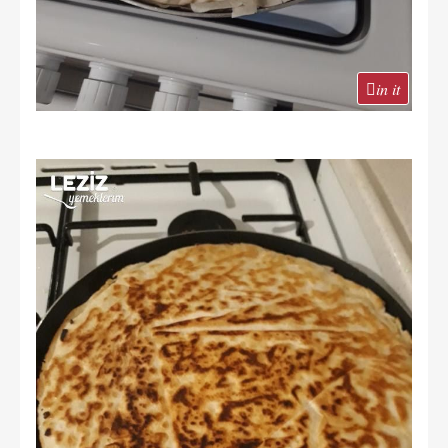
in it