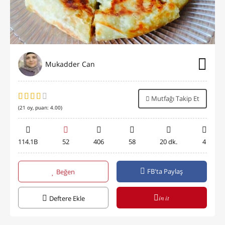
Mukadder Can
Mutfağı Takip Et
(
21
oy, puan:
4.00
)
114.1B
52
406
58
20 dk.
4
FB'ta Paylaş
Beğen
in it
Deftere Ekle