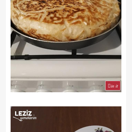
in it