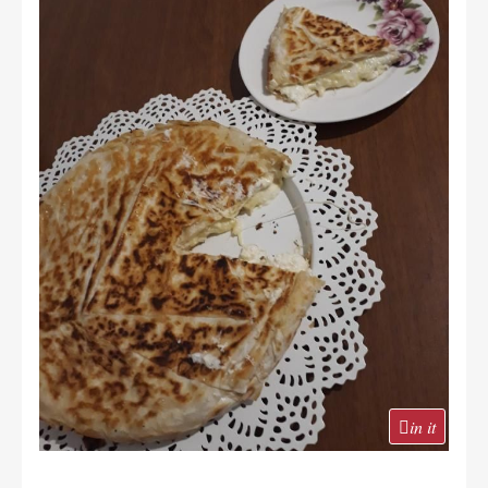
in it