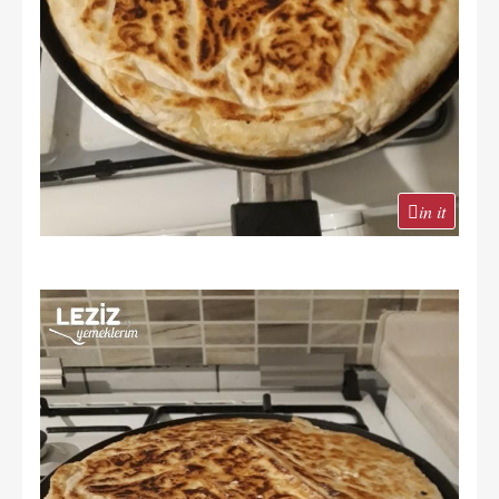
in it