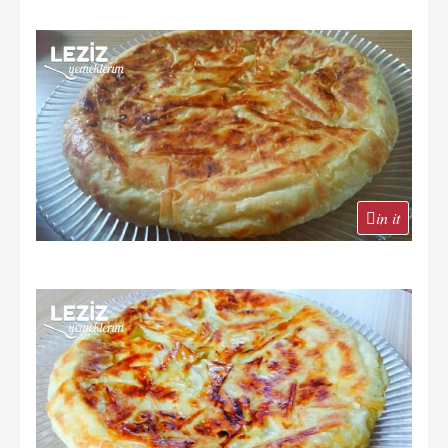
in it