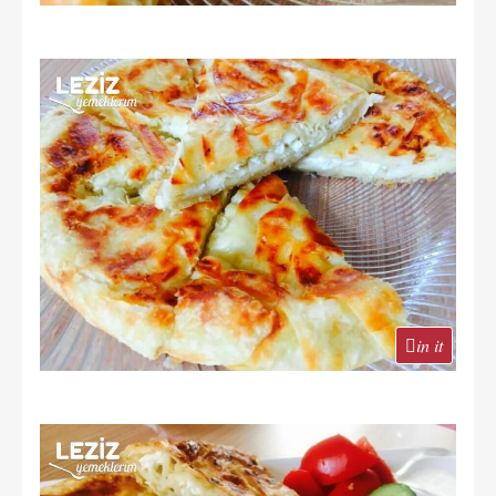
in it