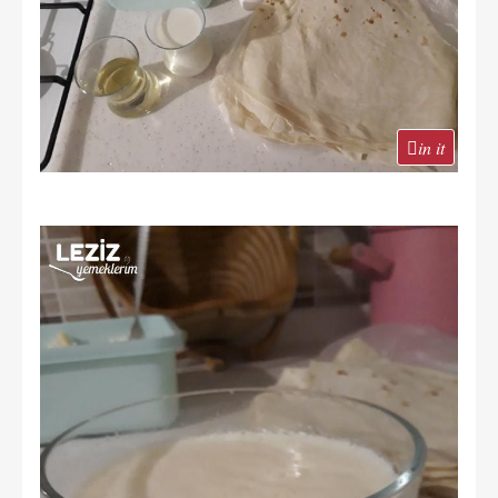
in it