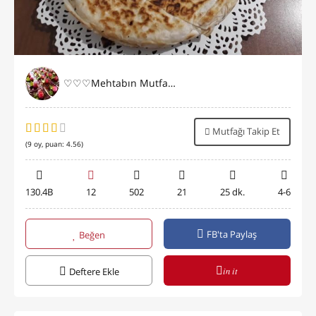
♡♡♡Mehtabın Mutfağı♡♡♡
Mutfağı Takip Et
(
9
oy, puan:
4.56
)
130.4B
12
502
21
25 dk.
4-6
FB'ta Paylaş
Beğen
in it
Deftere Ekle