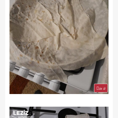
in it