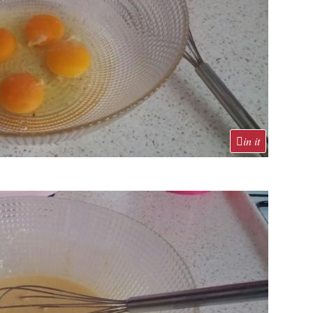
in it