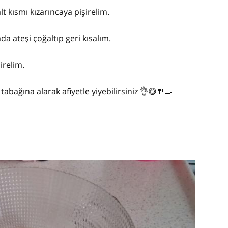
t kısmı kızarıncaya pişirelim.
da ateşi çoğaltıp geri kısalım.
irelim.
abağına alarak afiyetle yiyebilirsiniz 👌😋🍴🍳