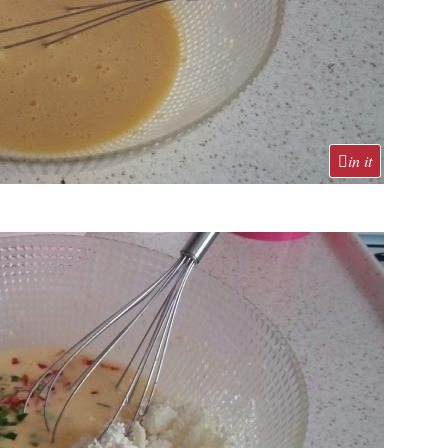
in it