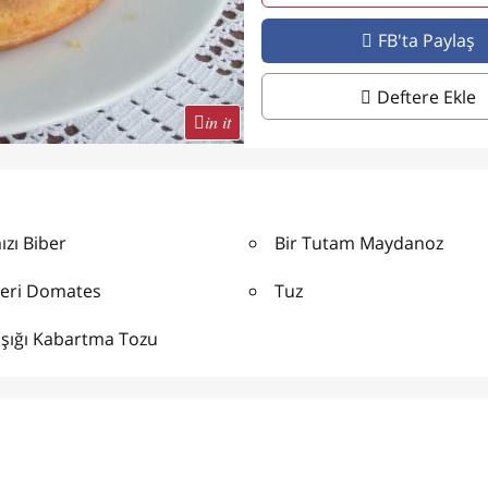
FB'ta Paylaş
Deftere Ekle
in it
ızı Biber
Bir Tutam Maydanoz
Çeri Domates
Tuz
aşığı Kabartma Tozu