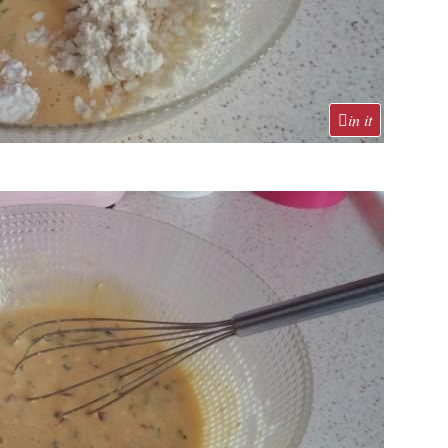
in it