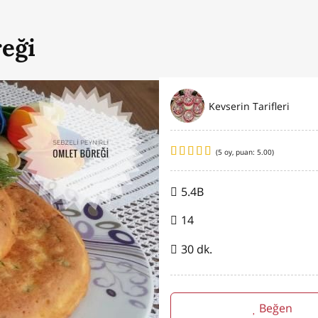
reği
Kevserin Tarifleri
(
5
oy, puan:
5.00
)
5.4B
14
30 dk.
Beğen