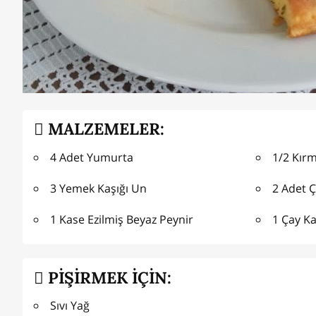
MALZEMELER:
4 Adet Yumurta
1/2 Kırm
3 Yemek Kaşığı Un
2 Adet 
1 Kase Ezilmiş Beyaz Peynir
1 Çay K
PİŞİRMEK İÇİN:
Sıvı Yağ