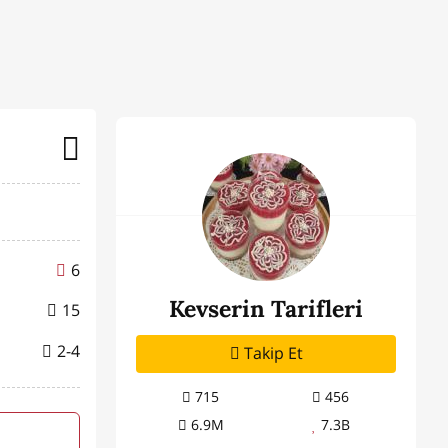
6
Kevserin Tarifleri
15
2-4
Takip Et
715
456
6.9M
7.3B