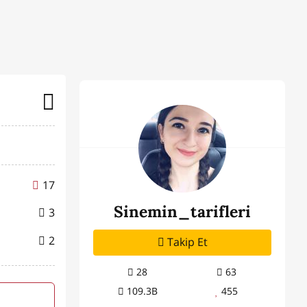
17
Sinemin_tarifleri
3
2
Takip Et
28
63
109.3B
455