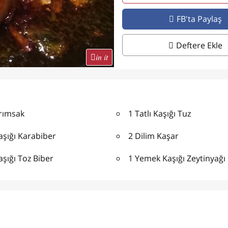
FB'ta Paylaş
Deftere Ekle
in it
arımsak
1 Tatlı Kaşığı Tuz
Kaşığı Karabiber
2 Dilim Kaşar
Kaşığı Toz Biber
1 Yemek Kaşığı Zeytinyağı