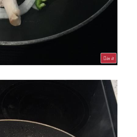
in it