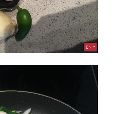
in it