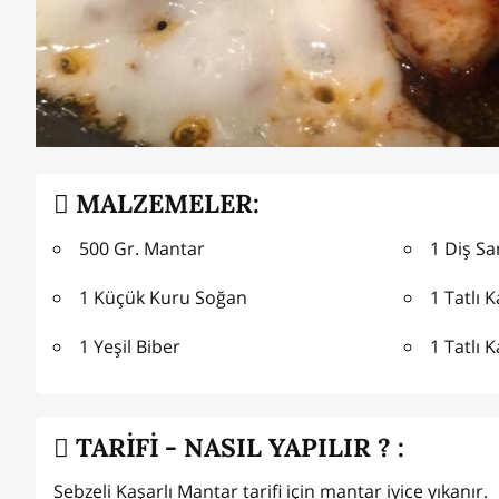
MALZEMELER:
500 Gr. Mantar
1 Diş S
1 Küçük Kuru Soğan
1 Tatlı 
1 Yeşil Biber
1 Tatlı 
TARİFİ - NASIL YAPILIR ? :
Sebzeli Kaşarlı Mantar tarifi için mantar iyice yıkanır.