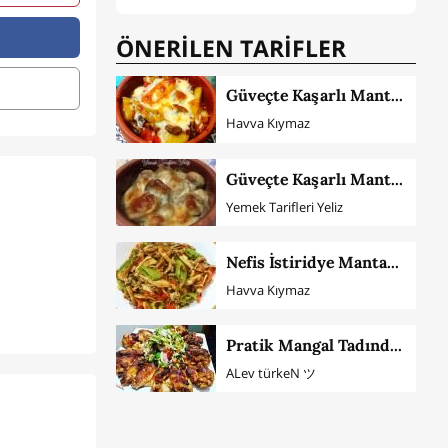
ÖNERİLEN TARİFLER
Güveçte Kaşarlı Mantar
Havva Kıymaz
Güveçte Kaşarlı Mantar Tarifi
Yemek Tarifleri Yeliz
Nefis İstiridye Mantarı Sote
Havva Kıymaz
Pratik Mangal Tadında Tavada Kanat
ALev türkeN ツ