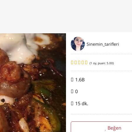
Sinemin_tarifleri
(
1
oy, puan:
5.00
)
1.6B
0
15 dk.
Beğen