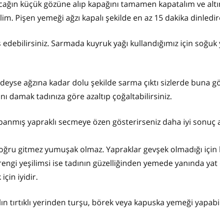
ağın küçük gözüne alıp kapağını tamamen kapatalım ve altın
lim. Pişen yemeği ağzı kapalı şekilde en az 15 dakika dinledir
is edebilirsiniz. Sarmada kuyruk yağı kullandığımız için soğu
redeyse ağzına kadar dolu şekilde sarma çıktı sizlerde buna g
ı damak tadınıza göre azaltıp çoğaltabilirsiniz.
panmış yapraklı secmeye özen gösterirseniz daha iyi sonuç al
doğru gitmez yumuşak olmaz. Yapraklar gevşek olmadığı için
rengi yeşilimsi ise tadının güzelliğinden yemede yanında yat 
çin iyidir.
 tırtıklı yerinden turşu, börek veya kapuska yemeği yapabili