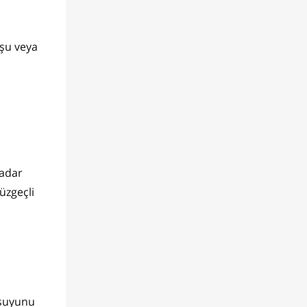
rşu veya
kadar
üzgeçli
 suyunu