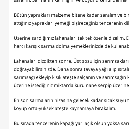
saralım. Sarmanın kalınlığını ve boyunu kendi damak 
Bütün yaprakları malzeme bitene kadar saralım ve bir
attığınız yaprakları yemeği pişireceğiniz tencerenin di
Üzerine sardığımız lahanaları tek tek özenle dizelim
harcı karışık sarma dolma yemeklerinizde de kullanabil
Lahanaları dizdikten sonra. Üst sosu için sarımsakları
doğrayabilirsinizde. Daha sonra tavaya yağı alıp ısıt
sarımsağı ekleyip kısık ateşte salçanın ve sarımsağı
üzerine istediğiniz miktarda kuru nane serpip üzerine
En son sarmaların hizasına gelecek kadar sıcak suyu
koyup orta-yuksek ateşte kaynamaya bırakalım.
Bu sırada tencerenin kapağı yarı açık olsun yoksa s