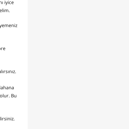
ı iyice
elim.
k yemeniz
öre
ırsınız.
 lahana
olur. Bu
rsiniz.