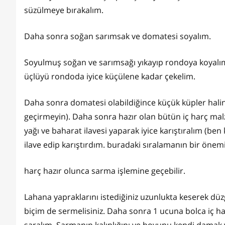
süzülmeye bırakalım.
Daha sonra soğan sarımsak ve domatesi soyalım.
Soyulmuş soğan ve sarımsağı yıkayıp rondoya koyalım
üçlüyü rondoda iyice küçülene kadar çekelim.
Daha sonra domatesi olabildiğince küçük küpler hal
geçirmeyin). Daha sonra hazır olan bütün iç harç malze
yağı ve baharat ilavesi yaparak iyice karıştıralım (b
ilave edip karıştırdım. buradaki sıralamanın bir önem
harç hazır olunca sarma işlemine geçebilir.
Lahana yapraklarını istediğiniz uzunlukta keserek dü
biçim de sermelisiniz. Daha sonra 1 ucuna bolca iç ha