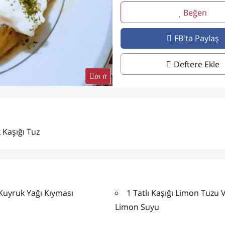
Beğen
FB'ta Paylaş
Deftere Ekle
in it
 Kaşığı Tuz
Kuyruk Yağı Kıyması
1 Tatlı Kaşığı Limon Tuzu 
Limon Suyu