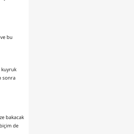
 ve bu
, kuyruk
n sonra
üze bakacak
 biçim de