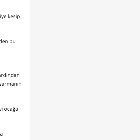
iye kesip
zden bu
 ardından
i sarmanın
yi ocağa
ka