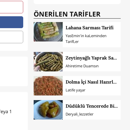
ÖNERİLEN TARİFLER
Lahana Sarması Tarifi
YasEmin'in kaLeminden
TarifLer
Zeytinyağlı Yaprak Sarma (Tüm Aşamaları İle)
Ahiretime Duamsın
Dolma İçi Nasıl Hazırlanır
Latife yaşar
Düdüklü Tencerede Biber Dolması
Veya 1
Deryali_lezzetler