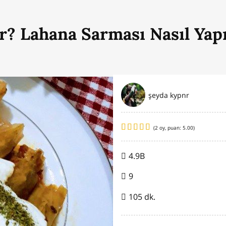
r? Lahana Sarması Nasıl Yapı
şeyda kypnr
(
2
oy, puan:
5.00
)
4.9B
9
105 dk.