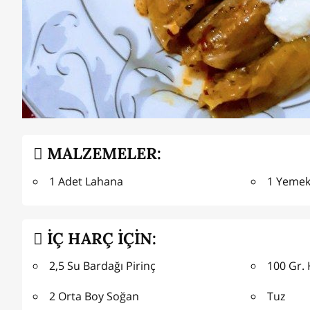
MALZEMELER:
1 Adet Lahana
1 Yemek
İÇ HARÇ İÇİN:
2,5 Su Bardağı Pirinç
100 Gr. 
2 Orta Boy Soğan
Tuz