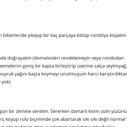
 biberleride yıkayıp bir kaç parçaya bölüp rondoya koyalım
inde doğrayalım (domatesleri rendelemeyin veya rondodan
melerini geniş bir kapta birleştirip üzerine salça zeytinyağ
en kuyruk yağını başta koymayı unutmuşum harcı karıştırdıkta
i yok)
zgün bir zemine serelim. Sererken damarlı kısmı sizin yüzün
rç koyup rulo biçiminde çok abartarak sıkı sıkı değil normal