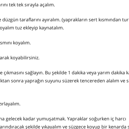
nı tek tek sırayla açalım.
 düzgün taraflarını ayıralım. (yaprakların sert kısmından tu
oyalım tuz ekleyip kaynatalım.
ısmını koyalım.
rak koyabilirsiniz.
e çıkmasını sağlayın. Bu şekilde 1 dakika veya yarım dakika 
dıktan sonra yaprağın suyunu süzerek tencereden alalım ve s
ırlayalım.
vama gelecek kadar yumuşatmak. Yapraklar soğurken iç harcı
an arındıracak şekilde yıkayalım ve süzgece koyup bir kenarda