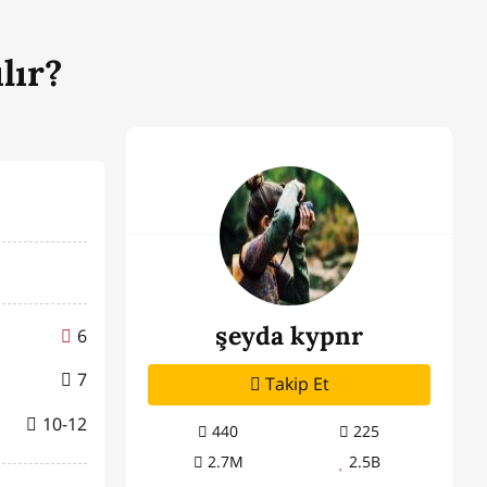
lır?
şeyda kypnr
6
7
Takip Et
10-12
440
225
2.7M
2.5B