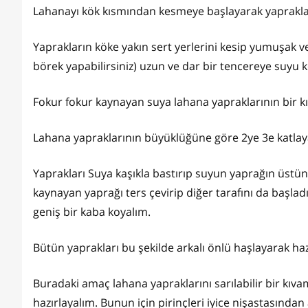
Lahanayı kök kısmından kesmeye başlayarak yaprakları
Yaprakların köke yakın sert yerlerini kesip yumuşak ve
börek yapabilirsiniz) uzun ve dar bir tencereye suyu k
Fokur fokur kaynayan suya lahana yapraklarının bir k
Lahana yapraklarının büyüklüğüne göre 2ye 3e katlaya
Yaprakları Suya kaşıkla bastırıp suyun yaprağın üstün
kaynayan yaprağı ters çevirip diğer tarafını da başla
geniş bir kaba koyalım.
Bütün yaprakları bu şekilde arkalı önlü haşlayarak haz
Buradaki amaç lahana yapraklarını sarılabilir bir kı
hazırlayalım. Bunun için pirinçleri iyice nişastasınd