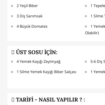
2 Yeşil Biber
1 Tepele
3 Diş Sarımsak
1 Silme 
4 Büyük Domates
1 Yemek
Olabilir)
ÜST SOSU İÇİN:
4 Yemek Kaşığı Zeytinyağ
5-6 Diş 
1 Silme Yemek Kaşığı Biber Salçası
1 Yemek
TARİFİ - NASIL YAPILIR ? :