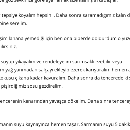
ve göz zevkinize göre ayarlamak size kalmış arkadaşlar.
 tepsiye koyalım hepsini . Daha sonra saramadığımız kalın d
bine serelim.
. Eşim lahana yemediği için ben ona biberde doldurdum o yü
irsiniz.
 soyup yıkayalım ve rendeleyelim sarımsaklı ezebilir veya
alım yağ yanmadan salçayı ekleyip ezerek karıştıralım hemen
n kokusu çıkana kadar kavuralım. Daha sonra da tencerede k
 pişirdiğimiz sosu gezdirelim.
 tencerenin kenarından yavaşça dökelim. Daha sinra tencere
armanın suyu kaynayınca hemen taşar. Sarmanın suyu 5 daki