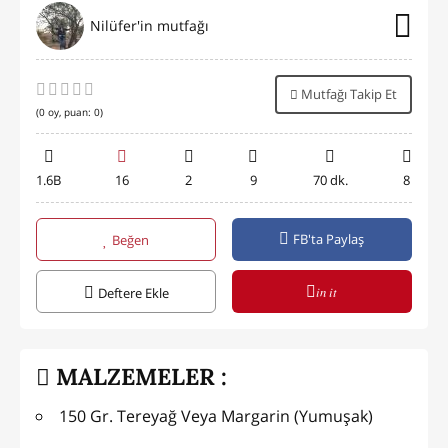
Nilüfer'in mutfağı
Mutfağı Takip Et
(
0
oy, puan:
0
)
1.6B
16
2
9
70 dk.
8
FB'ta Paylaş
Beğen
in it
Deftere Ekle
MALZEMELER :
150 Gr. Tereyağ Veya Margarin (Yumuşak)