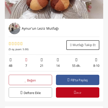
Aynur'un Leziz Mutfağı
Mutfağı Takip Et
(
5
oy, puan:
5.00
)
4B
7
21
14
55 dk.
8-10
FB'ta Paylaş
Beğen
in it
Deftere Ekle