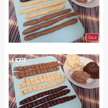
in it