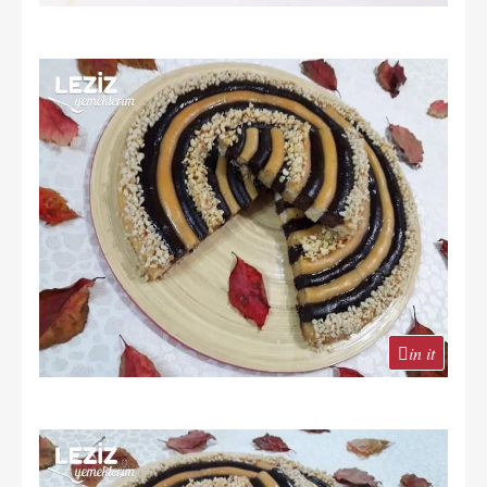
in it