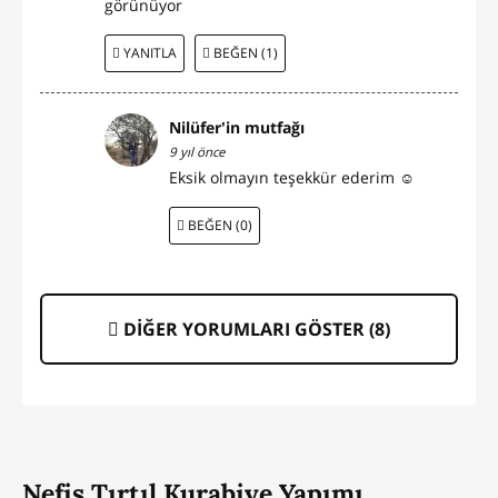
görünüyor
YANITLA
BEĞEN (1)
Nilüfer'in mutfağı
9 yıl önce
Eksik olmayın teşekkür ederim ☺
BEĞEN (0)
DİĞER YORUMLARI GÖSTER (
8
)
Nefis Tırtıl Kurabiye Yapımı