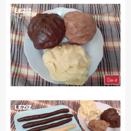
in it