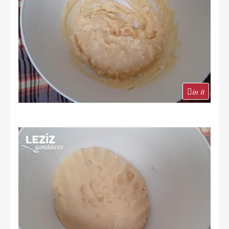
in it