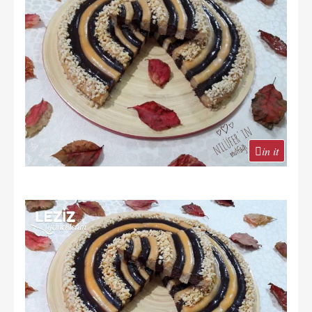
in it