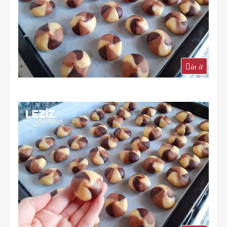
in it