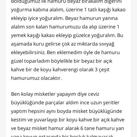
Böldüğümüz ilk hamuru beyaz bırakalım diğerini
yoğurma kabına alalım, üzerine 1 tatlı kaşığı kakao
ekleyip iyice yoğuralım. Beyaz hamurun yanına
alalım son kalan hamurumuzu da alıp üzerine 1
yemek kaşığı kakao ekleyip güzelce yoğuralım. Bu
aşamada kuru gelirse çok az miktarda sıvıyağ
ekleyebilirsiniz. Ben eklemedim öyle de hamuru
güzel toparladım böylelikle bir beyaz bir açık
kahve bir de koyu kahverengi olarak 3 çeşit
hamurumuz olacaktır.
Ben kolay misketler yapayım diye ceviz
büyüklüğünde parçalar aldım ince uzun şeritler
yaptım hepsini aynı boyda misket büyüklügünde
kestim ve yuvarlayıp bir koyu kahve bir açık kahve
ve beyaz misket hamur alarak 6 tane hamuru yan
yana koyup ortasında hiç boşluk kalmayacak