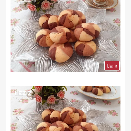
in it