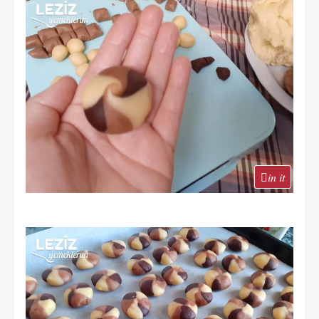
in it