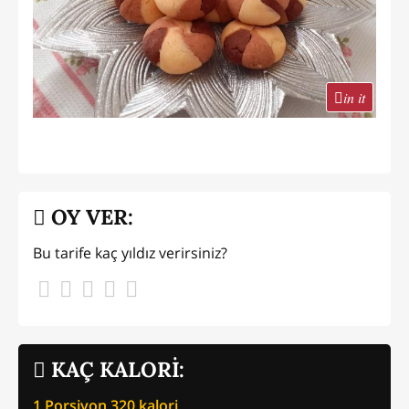
in it
OY VER:
Bu tarife kaç yıldız verirsiniz?
KAÇ KALORİ:
1 Porsiyon
320
kalori