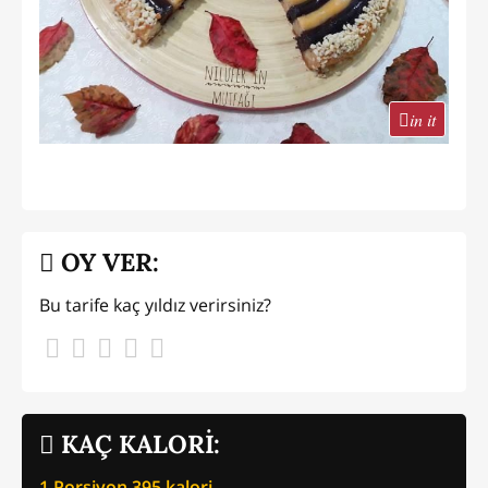
in it
OY VER:
Bu tarife kaç yıldız verirsiniz?
KAÇ KALORİ:
1 Porsiyon
395
kalori