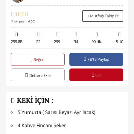
Mutfağı Takip Et
(
4
oy, puan:
4.00
)
255.8B
22
299
34
90 dk.
8-10
FB'ta Paylaş
Beğen
in it
Deftere Ekle
KEKİ İÇİN :
5 Yumurta ( Sarısı Beyazı Ayrılacak)
4 Kahve Fincanı Şeker