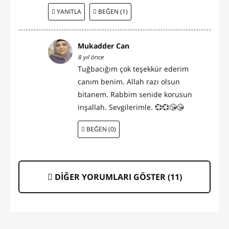
YANITLA
BEĞEN (1)
Mukadder Can
8 yıl önce
Tuğbacığım çok teşekkür ederim
canım benim. Allah razı olsun
bitanem. Rabbim senide korusun
inşallah. Sevgilerimle. 💞💞😘😘
BEĞEN (0)
DİĞER YORUMLARI GÖSTER (
11
)