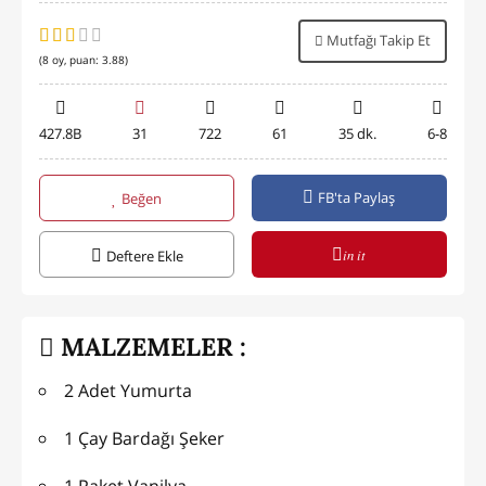
Mutfağı Takip Et
(
8
oy, puan:
3.88
)
427.8B
31
722
61
35 dk.
6-8
FB'ta Paylaş
Beğen
in it
Deftere Ekle
MALZEMELER :
2 Adet Yumurta
1 Çay Bardağı Şeker
1 Paket Vanilya