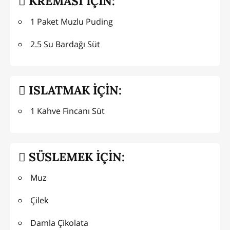
KREMASI İÇİN:
1 Paket Muzlu Puding
2.5 Su Bardağı Süt
ISLATMAK İÇİN:
1 Kahve Fincanı Süt
SÜSLEMEK İÇİN:
Muz
Çilek
Damla Çikolata