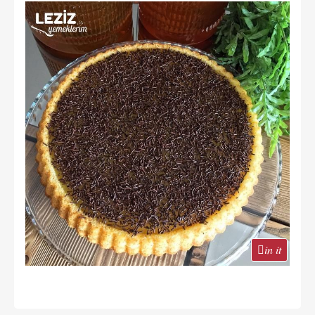
in it