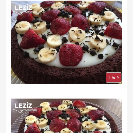
in it