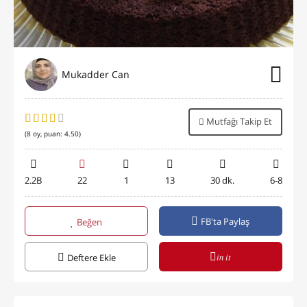
Mukadder Can
Mutfağı Takip Et
(
8
oy, puan:
4.50
)
2.2B
22
1
13
30 dk.
6-8
FB'ta Paylaş
Beğen
in it
Deftere Ekle