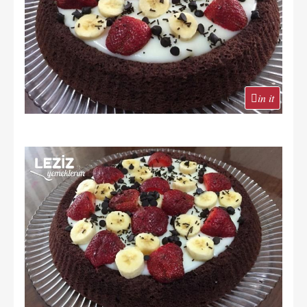
in it