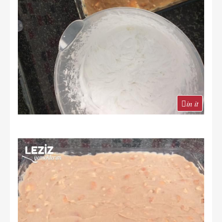
in it