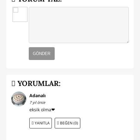
GÖNDER
YORUMLAR:
Adanalı
7 yıl önce
eksik olma❤
YANITLA
BEĞEN (0)