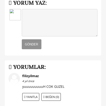
YORUM YAZ:
GÖNDER
YORUMLAR:
filizyilmaz
4 yıl önce
yuuuuuuuuuH COK GUZEL
YANITLA
BEĞEN (0)