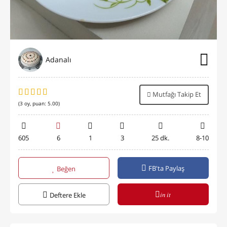
Adanalı
Mutfağı Takip Et
(
3
oy, puan:
5.00
)
605
6
1
3
25 dk.
8-10
FB'ta Paylaş
Beğen
in it
Deftere Ekle