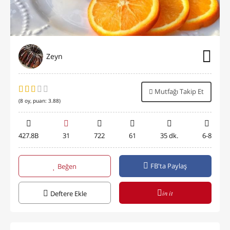
Zeyn
Mutfağı Takip Et
(
8
oy, puan:
3.88
)
427.8B
31
722
61
35 dk.
6-8
FB'ta Paylaş
Beğen
in it
Deftere Ekle