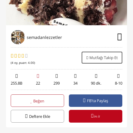
semadanlezzetler
Mutfağı Takip Et
(
4
oy, puan:
4.00
)
255.8B
22
299
34
90 dk.
8-10
FB'ta Paylaş
Beğen
in it
Deftere Ekle