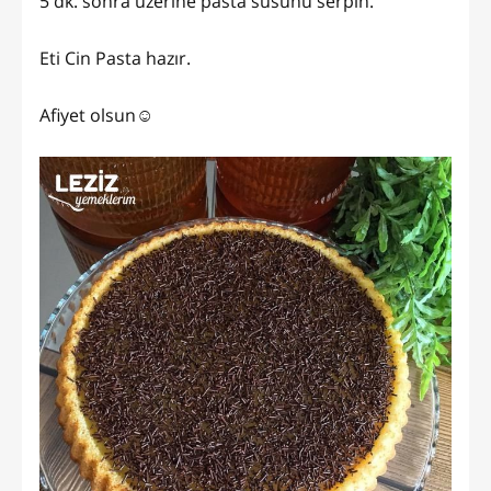
5 dk. sonra üzerine pasta süsünü serpin.
Eti Cin Pasta hazır.
Afiyet olsun☺️