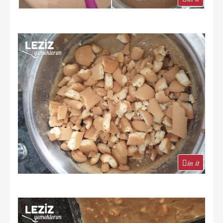
in it