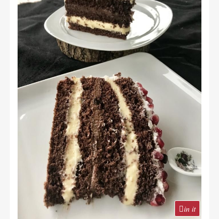
in it