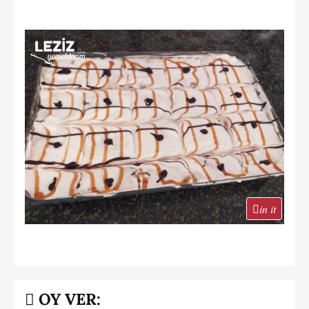
in it
OY VER: