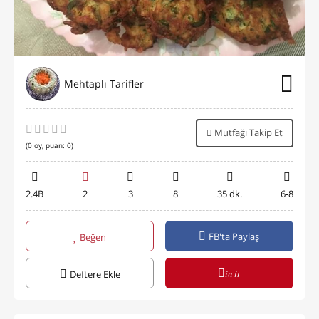
Mehtaplı Tarifler
Mutfağı Takip Et
(
0
oy, puan:
0
)
2.4B
2
3
8
35 dk.
6-8
FB'ta Paylaş
Beğen
in it
Deftere Ekle