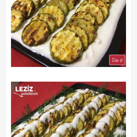
in it