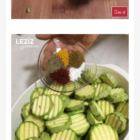
in it