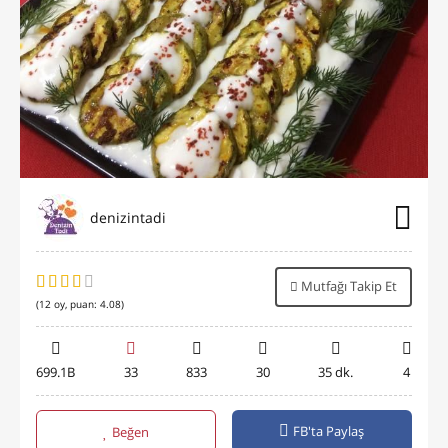
denizintadi
Mutfağı Takip Et
(
12
oy, puan:
4.08
)
699.1B
33
833
30
35 dk.
4
FB'ta Paylaş
Beğen