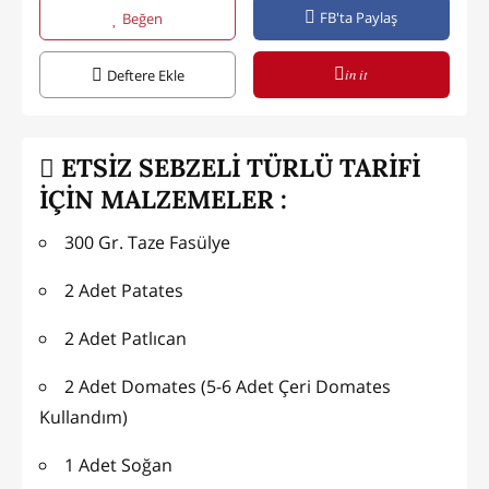
FB'ta Paylaş
Beğen
in it
Deftere Ekle
ETSİZ SEBZELİ TÜRLÜ TARİFİ
İÇİN MALZEMELER :
300 Gr. Taze Fasülye
2 Adet Patates
2 Adet Patlıcan
2 Adet Domates (5-6 Adet Çeri Domates
Kullandım)
1 Adet Soğan