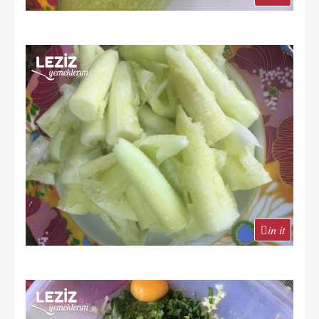
in it