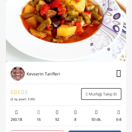
Kevserin Tarifleri
Mutfağı Takip Et
(
2
oy, puan:
3.00
)
260.1B
16
92
8
50 dk.
6-8