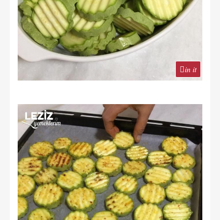
in it