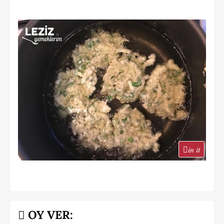
in it
OY VER: