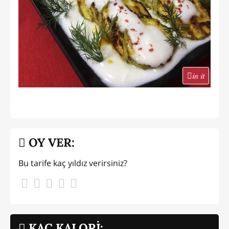
in it
OY VER:
Bu tarife kaç yıldız verirsiniz?
KAÇ KALORİ: