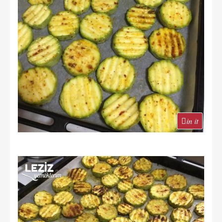
in it