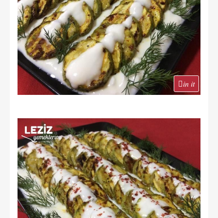
in it