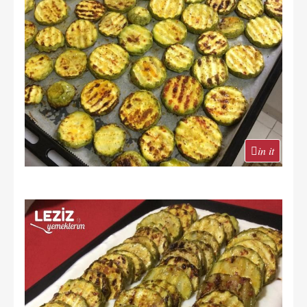
in it