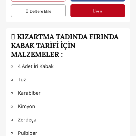
in it
Deftere Ekle
KIZARTMA TADINDA FIRINDA
KABAK TARİFİ İÇİN
MALZEMELER :
4 Adet İri Kabak
Tuz
Karabiber
Kimyon
Zerdeçal
Pulbiber