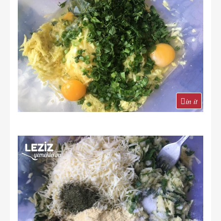
in it