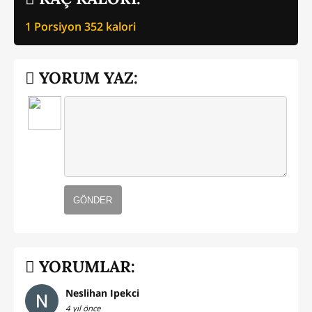
1 Porsiyon
352
kalori
YORUM YAZ:
GÖNDER
YORUMLAR:
Neslihan Ipekci
4 yıl önce