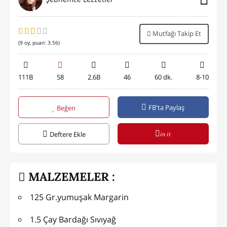
Mutfağı Takip Et
(
9
oy, puan:
3.56
)
111B
58
2.6B
46
60 dk.
8-10
FB'ta Paylaş
Beğen
in it
Deftere Ekle
MALZEMELER :
125 Gr.yumuşak Margarin
1.5 Çay Bardağı Sıvıyağ