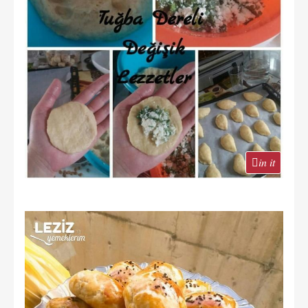
in it