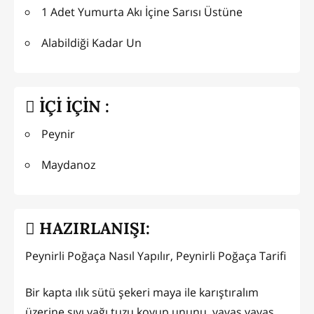
1 Adet Yumurta Akı İçine Sarısı Üstüne
Alabildiği Kadar Un
İÇİ İÇİN :
Peynir
Maydanoz
HAZIRLANIŞI:
Peynirli Poğaça Nasıl Yapılır, Peynirli Poğaça Tarifi
Bir kapta ılık sütü şekeri maya ile karıştıralım
üzerine sıvı yağı tuzu koyup ununu yavaş yavaş