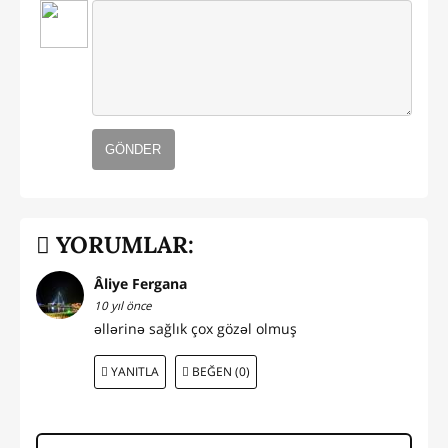
GÖNDER
YORUMLAR:
Âliye Fergana
10 yıl önce
əllərinə sağlık çox gözəl olmuş
YANITLA
BEĞEN (0)