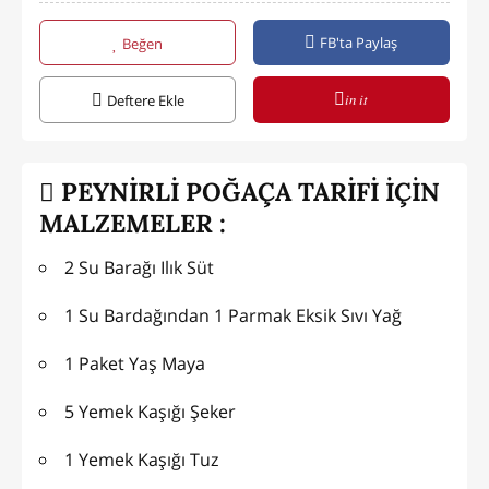
FB'ta Paylaş
Beğen
in it
Deftere Ekle
PEYNİRLİ POĞAÇA TARİFİ İÇİN
MALZEMELER :
2 Su Barağı Ilık Süt
1 Su Bardağından 1 Parmak Eksik Sıvı Yağ
1 Paket Yaş Maya
5 Yemek Kaşığı Şeker
1 Yemek Kaşığı Tuz