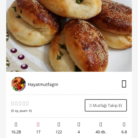
Hayatmutfagm
Mutfağı Takip Et
(
0
oy, puan:
0
)
16.2B
17
122
4
40 dk.
6-8