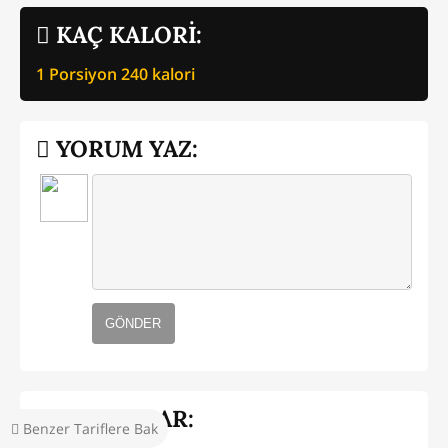
KAÇ KALORİ:
1 Porsiyon
240
kalori
YORUM YAZ:
GÖNDER
YORUMLAR:
Benzer Tariflere Bak