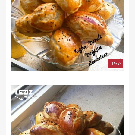
in it