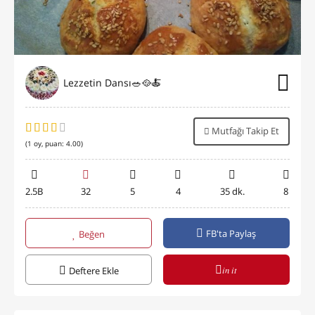
Lezzetin Dansı🥗🥘🍝
Mutfağı Takip Et
(
1
oy, puan:
4.00
)
2.5B
32
5
4
35 dk.
8
FB'ta Paylaş
Beğen
in it
Deftere Ekle