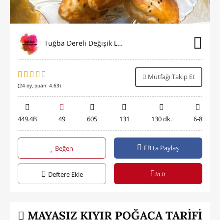
Tuğba Dereli Değişik Lezzetler
Mutfağı Takip Et
(
24
oy, puan:
4.63
)
449.4B
49
605
131
130 dk.
6-8
FB'ta Paylaş
Beğen
in it
Deftere Ekle
MAYASIZ KIYIR POĞAÇA TARİFİ