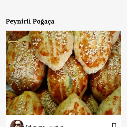
Peynirli Poğaça
Şebnemce Lezzetler