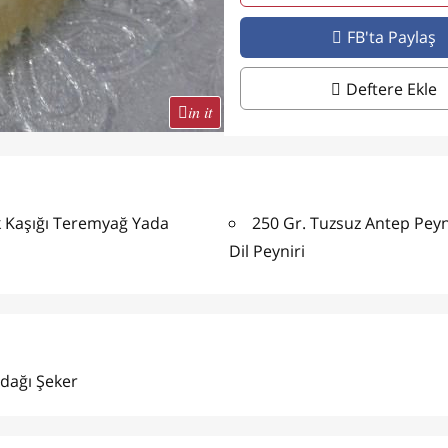
FB'ta Paylaş
Deftere Ekle
in it
 Kaşığı Teremyağ Yada
250 Gr. Tuzsuz Antep Peyn
Dil Peyniri
dağı Şeker