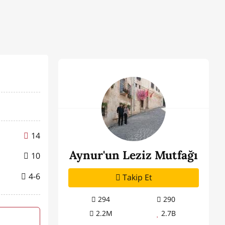
14
Aynur'un Leziz Mutfağı
10
4-6
Takip Et
294
290
2.2M
2.7B