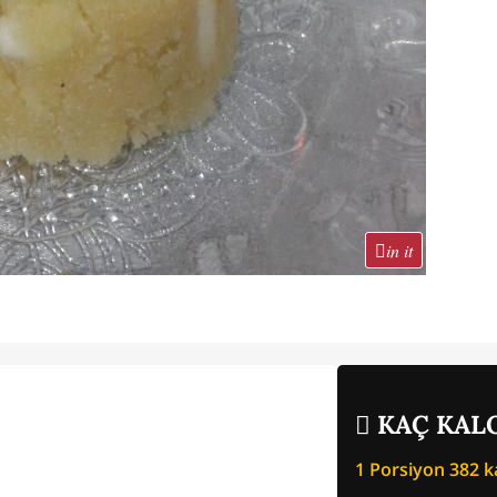
in it
KAÇ KALO
1 Porsiyon
382
ka