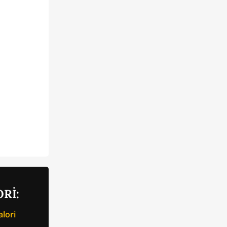
Rİ:
lori