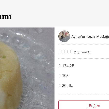
ımı
Aynur'un Leziz Mutfağı
(
0
oy, puan:
0
)
134.2B
103
20 dk.
Beğen