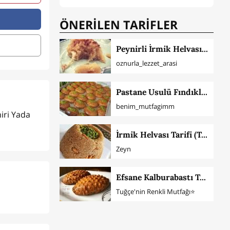
ÖNERİLEN TARİFLER
Peynirli İrmik Helvası Tarifi
oznurla_lezzet_arasi
Pastane Usulü Fındıklı Şekerpare
benim_mutfagimm
iri Yada
İrmik Helvası Tarifi (Tam Ölçü)
Zeyn
Efsane Kalburabastı Tatlısı
Tuğçe'nin Renkli Mutfağı⭐️