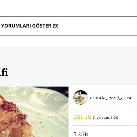
 YORUMLARI GÖSTER (
9
)
fi
oznurla_lezzet_arasi
(
1
oy, puan:
5.00
)
3.7B