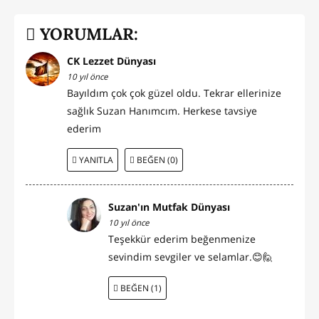
YORUMLAR:
CK Lezzet Dünyası
10 yıl önce
Bayıldım çok çok güzel oldu. Tekrar ellerinize
sağlık Suzan Hanımcım. Herkese tavsiye
ederim
YANITLA
BEĞEN (0)
Suzan'ın Mutfak Dünyası
10 yıl önce
Teşekkür ederim beğenmenize
sevindim sevgiler ve selamlar.😊🙋
BEĞEN (1)