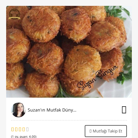
Suzan'ın Mutfak Dünyası
Mutfağı Takip Et
(
1
oy, puan:
4.00
)