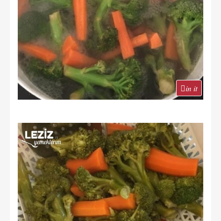
in it