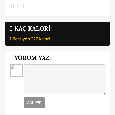
KAÇ KALORİ:
1 Porsiyon
227
kalori
YORUM YAZ:
GÖNDER