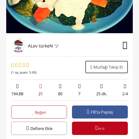
ALev türkeN ツ
Mutfağı Takip Et
(
1
oy, puan:
5.00
)
194.8B
21
80
7
25 dk.
2-4
FB'ta Paylaş
Beğen
in it
Deftere Ekle