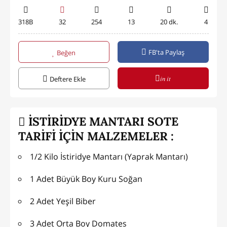
318B
32
254
13
20 dk.
4
FB'ta Paylaş
Beğen
in it
Deftere Ekle
İSTİRİDYE MANTARI SOTE
TARİFİ İÇİN MALZEMELER :
1/2 Kilo İstiridye Mantarı (Yaprak Mantarı)
1 Adet Büyük Boy Kuru Soğan
2 Adet Yeşil Biber
3 Adet Orta Boy Domates