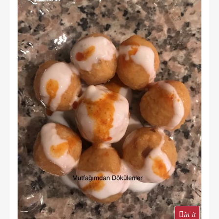
in it