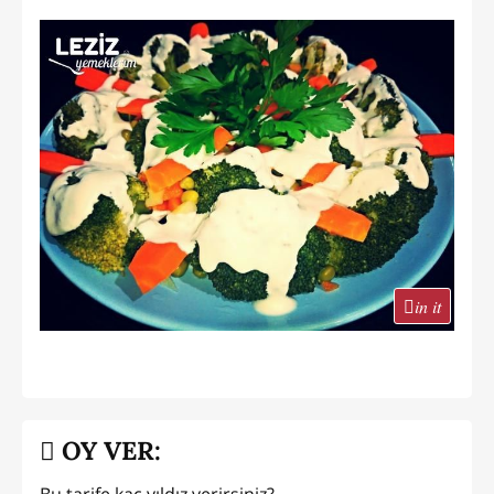
in it
OY VER: