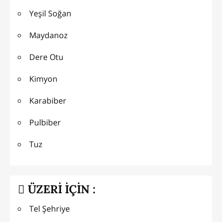
Yeşil Soğan
Maydanoz
Dere Otu
Kimyon
Karabiber
Pulbiber
Tuz
ÜZERİ İÇİN :
Tel Şehriye