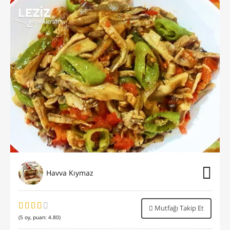
Havva Kıymaz
Mutfağı Takip Et
(
5
oy, puan:
4.80
)