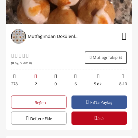
Mutfağımdan Dökülenler
Mutfağı Takip Et
(
0
oy, puan:
0
)
278
2
0
6
5 dk.
8-10
FB'ta Paylaş
Beğen
in it
Deftere Ekle