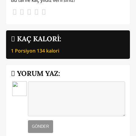
Bu tarife kaç yıldız verirsiniz?
KAÇ KALORİ:
1 Porsiyon
134
kalori
YORUM YAZ:
GÖNDER