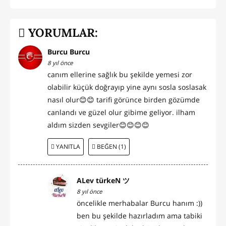
YORUMLAR:
Burcu Burcu
8 yıl önce
canım ellerine sağlık bu şekilde yemesi zor
olabilir küçük doğrayıp yine aynı sosla soslasak
nasıl olur😊😊 tarifi görünce birden gözümde
canlandı ve güzel olur gibime geliyor. ilham
aldım sizden sevgiler😊😊😊😊
YANITLA
BEĞEN (1)
ALev türkeN ツ
8 yıl önce
öncelikle merhabalar Burcu hanım :))
ben bu şekilde hazırladım ama tabiki