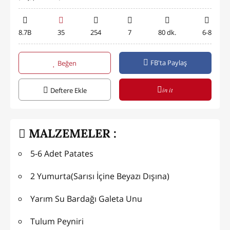
8.7B
35
254
7
80 dk.
6-8
FB'ta Paylaş
Beğen
in it
Deftere Ekle
MALZEMELER :
5-6 Adet Patates
2 Yumurta(Sarısı İçine Beyazı Dışına)
Yarım Su Bardağı Galeta Unu
Tulum Peyniri