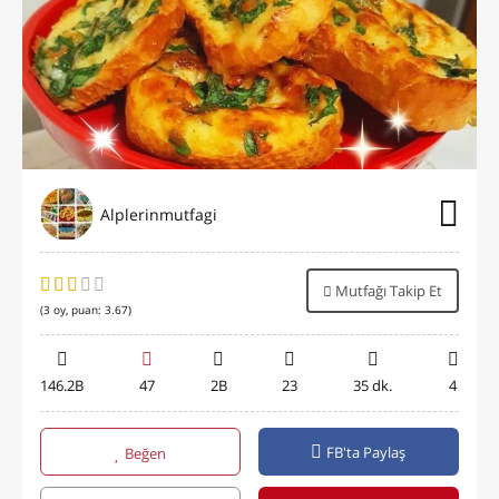
Alplerinmutfagi
Mutfağı Takip Et
(
3
oy, puan:
3.67
)
146.2B
47
2B
23
35 dk.
4
FB'ta Paylaş
Beğen