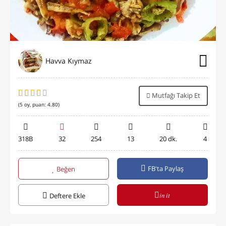
Havva Kıymaz
Mutfağı Takip Et
(
5
oy, puan:
4.80
)
318B
32
254
13
20 dk.
4
FB'ta Paylaş
Beğen
in it
Deftere Ekle