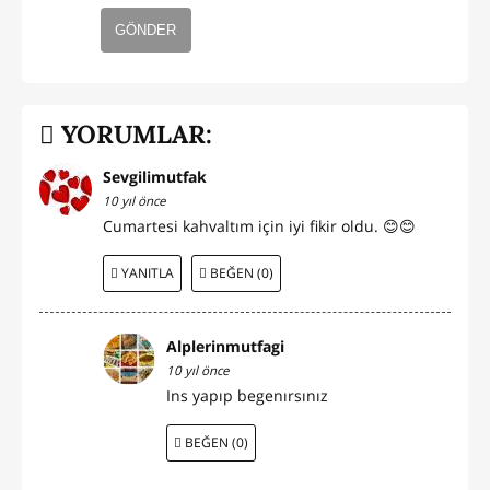
GÖNDER
YORUMLAR:
Sevgilimutfak
10 yıl önce
Cumartesi kahvaltım için iyi fikir oldu. 😊😊
YANITLA
BEĞEN (0)
Alplerinmutfagi
10 yıl önce
Ins yapıp begenırsınız
BEĞEN (0)