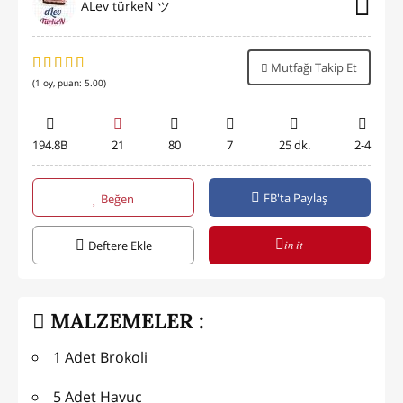
ALev türkeN ツ
Mutfağı Takip Et
(
1
oy, puan:
5.00
)
194.8B
21
80
7
25 dk.
2-4
FB'ta Paylaş
Beğen
in it
Deftere Ekle
MALZEMELER :
1 Adet Brokoli
5 Adet Havuç