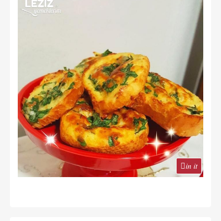
in it