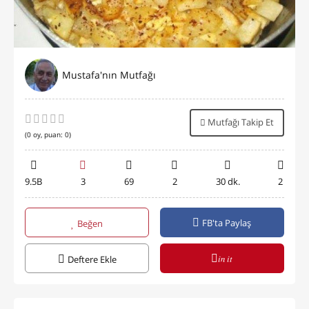
Mustafa'nın Mutfağı
Mutfağı Takip Et
(
0
oy, puan:
0
)
9.5B
3
69
2
30 dk.
2
FB'ta Paylaş
Beğen
in it
Deftere Ekle