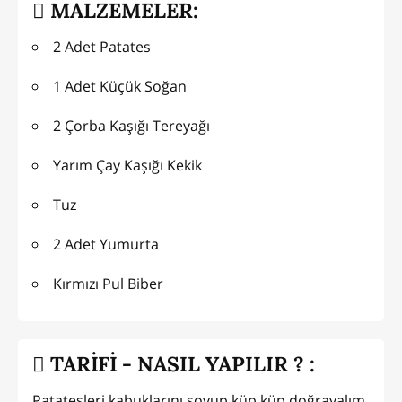
MALZEMELER:
2 Adet Patates
1 Adet Küçük Soğan
2 Çorba Kaşığı Tereyağı
Yarım Çay Kaşığı Kekik
Tuz
2 Adet Yumurta
Kırmızı Pul Biber
TARİFİ - NASIL YAPILIR ? :
Patatesleri kabuklarını soyup küp küp doğrayalım.