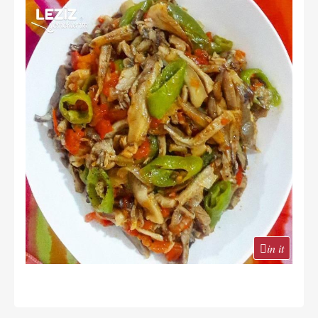
in it