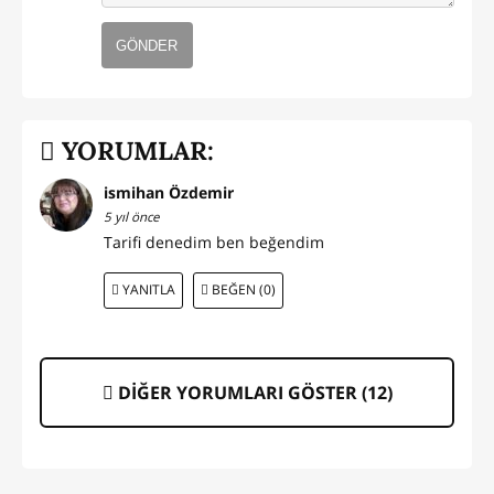
GÖNDER
YORUMLAR:
ismihan Özdemir
5 yıl önce
Tarifi denedim ben beğendim
YANITLA
BEĞEN (0)
DİĞER YORUMLARI GÖSTER (
12
)