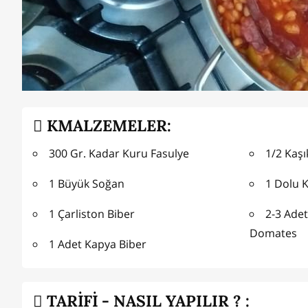
KMALZEMELER:
300 Gr. Kadar Kuru Fasulye
1/2 Kaşı
1 Büyük Soğan
1 Dolu 
1 Çarliston Biber
2-3 Ade
Domates
1 Adet Kapya Biber
TARİFİ - NASIL YAPILIR ? :