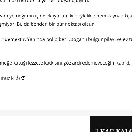
stırması nerde?" diyenleri duyar gibiyim.
n son yemeğimin içine ekliyorum ki böylelikle hem kaynadıkç
iyor. Bu da benden bir püf noktası olsun.
r demektir. Yanında bol biberli, soğanlı bulgur pilavı ve ev t
eğe kattığı lezzete katkısını göz ardı edemeyeceğim tabiki.
unuz ki 👍👏
KAÇ KALO