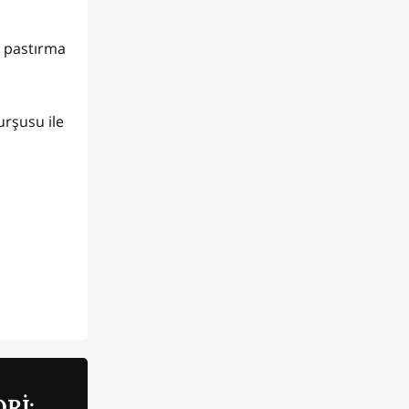
a pastırma
urşusu ile
Rİ: