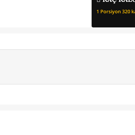
1 Porsiyon
320
ka