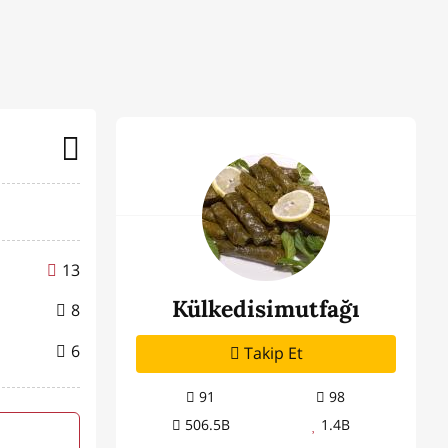
13
Külkedisimutfağı
8
6
Takip Et
91
98
506.5B
1.4B