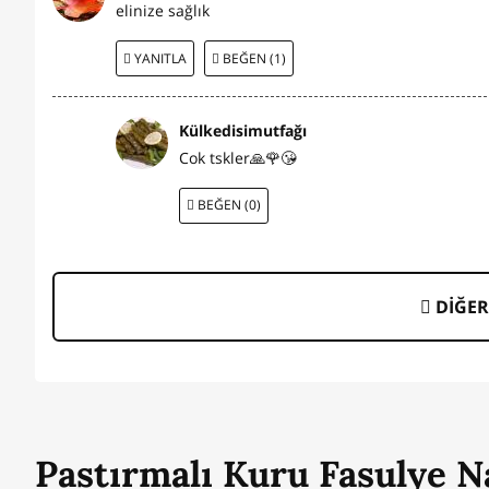
elinize sağlık
YANITLA
BEĞEN (1)
Külkedisimutfağı
Cok tskler🙏🌹😘
BEĞEN (0)
DİĞER
Pastırmalı Kuru Fasulye Na