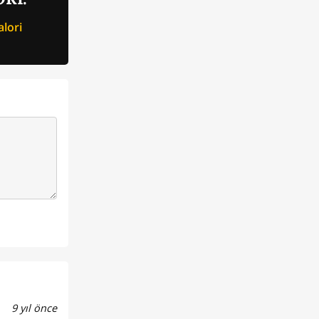
lori
9 yıl önce