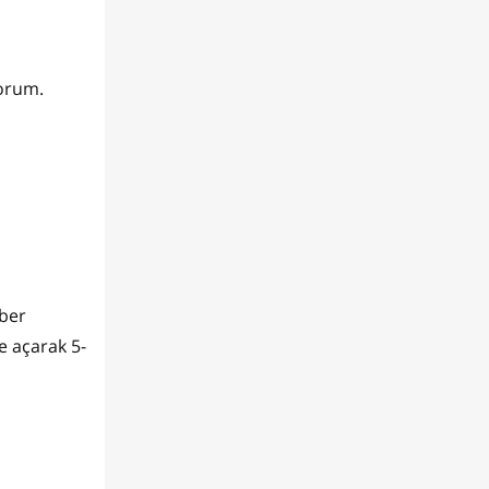
yorum.
iber
e açarak 5-