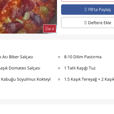
FB'ta Paylaş
Deftere Ekle
in it
k Acı Biber Salçası
8-10 Dilim Pastırma
Kaşık Domates Salçası
1 Tatlı Kaşığı Tuz
t Kabuğu Soyulmus Kokteyl
1.5 Kaşık Tereyağ + 2 Kaşık