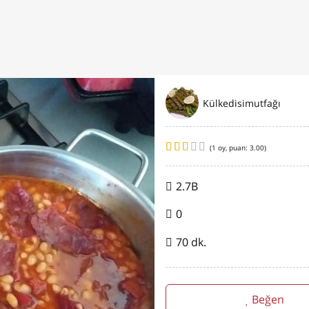
Külkedisimutfağı
(
1
oy, puan:
3.00
)
2.7B
0
70 dk.
Beğen