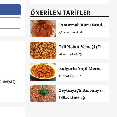
ÖNERİLEN TARİFLER
Pastırmalı Kuru Fasulye Nasıl Yapılır
@sareli_mutfak
Etli Nohut Yemeği (Düdüklüde)
ALev türkeN ツ
Bulgurlu Yeşil Mercimek Yemeği
Havva Kıymaz
 Sıvıyağ
Zeytinyağlı Barbunya Tarifi (Püf Noktaları İle)
Külkedisimutfağı