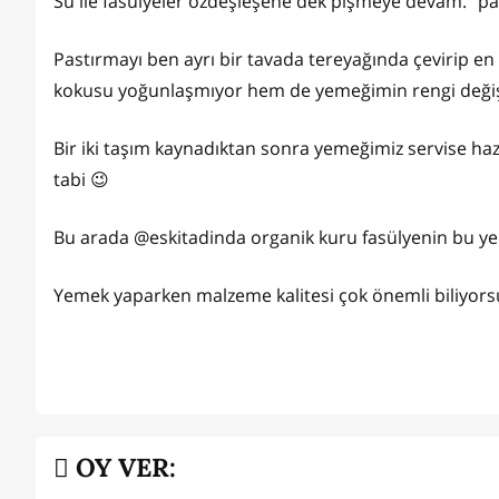
Su ile fasulyeler özdeşleşene dek pişmeye devam. "pa
Pastırmayı ben ayrı bir tavada tereyağında çevirip e
kokusu yoğunlaşmıyor hem de yemeğimin rengi değişm
Bir iki taşım kaynadıktan sonra yemeğimiz servise hazı
tabi 😉
Bu arada @eskitadinda organik kuru fasülyenin bu yem
Yemek yaparken malzeme kalitesi çok önemli biliyors
OY VER: