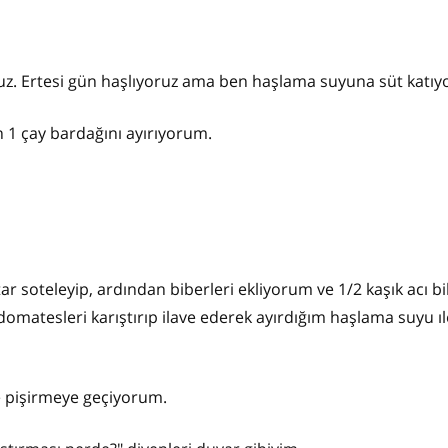
oruz. Ertesi gün haşlıyoruz ama ben haşlama suyuna süt katı
n 1 çay bardağını ayırıyorum.
r soteleyip, ardından biberleri ekliyorum ve 1/2 kaşık acı b
domatesleri karıştırıp ilave ederek ayırdığım haşlama suyu ıl
e pişirmeye geçiyorum.