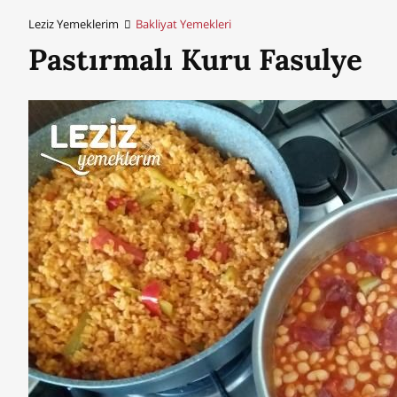
Leziz Yemeklerim
Bakliyat Yemekleri
Pastırmalı Kuru Fasulye