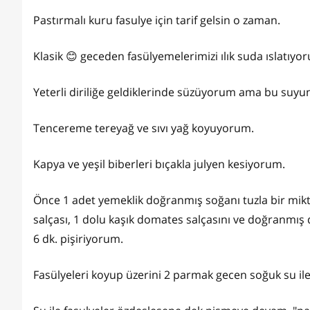
Pastırmalı kuru fasulye için tarif gelsin o zaman.
Klasik 😊 geceden fasülyemelerimizi ılık suda ıslatıy
Yeterli diriliğe geldiklerinde süzüyorum ama bu suyu
Tencereme tereyağ ve sıvı yağ koyuyorum.
Kapya ve yeşil biberleri bıçakla julyen kesiyorum.
Önce 1 adet yemeklik doğranmış soğanı tuzla bir mikta
salçası, 1 dolu kaşık domates salçasını ve doğranmış 
6 dk. pişiriyorum.
Fasülyeleri koyup üzerini 2 parmak gecen soğuk su il