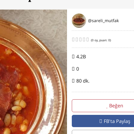
@sareli_mutfak
(
0
oy, puan:
0
)
4.2B
0
80 dk.
Beğen
FB'ta Paylaş