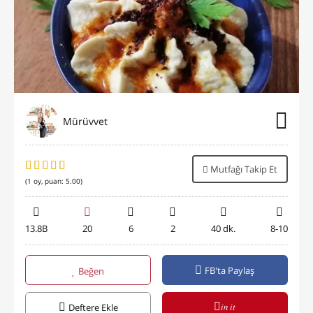
Mürüvvet
Mutfağı Takip Et
(
1
oy, puan:
5.00
)
13.8B
20
6
2
40 dk.
8-10
FB'ta Paylaş
Beğen
in it
Deftere Ekle