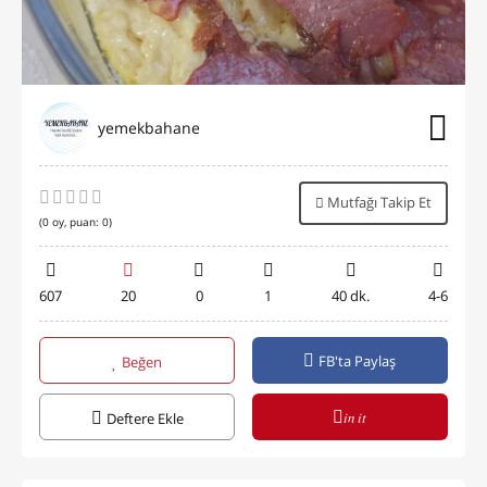
yemekbahane
Mutfağı Takip Et
(
0
oy, puan:
0
)
607
20
0
1
40 dk.
4-6
FB'ta Paylaş
Beğen
in it
Deftere Ekle