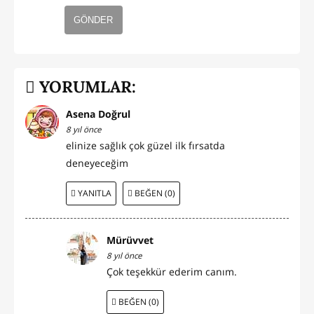
GÖNDER
YORUMLAR:
Asena Doğrul
8 yıl önce
elinize sağlık çok güzel ilk fırsatda
deneyeceğim
YANITLA
BEĞEN (0)
Mürüvvet
8 yıl önce
Çok teşekkür ederim canım.
BEĞEN (0)