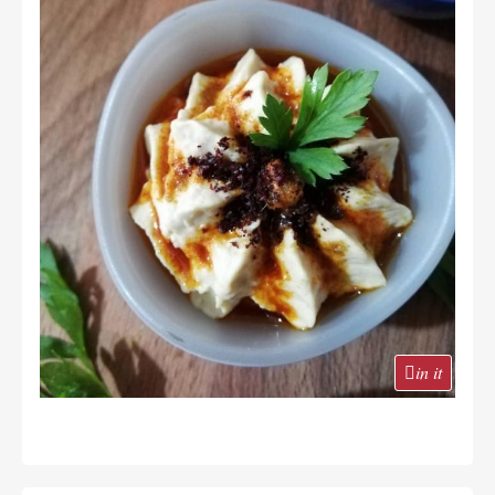
in it