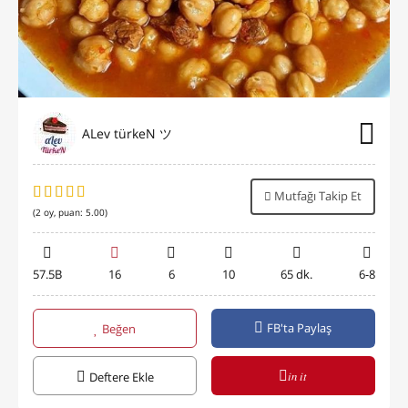
ALev türkeN ツ
Mutfağı Takip Et
(
2
oy, puan:
5.00
)
57.5B
16
6
10
65 dk.
6-8
FB'ta Paylaş
Beğen
in it
Deftere Ekle