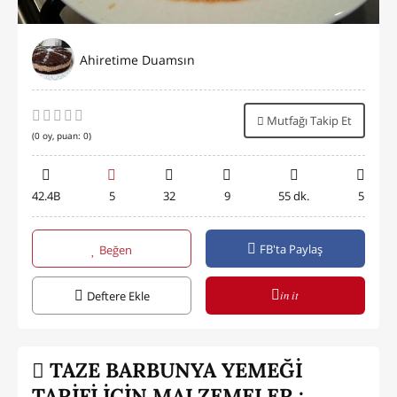
Ahiretime Duamsın
Mutfağı Takip Et
(
0
oy, puan:
0
)
42.4B
5
32
9
55 dk.
5
FB'ta Paylaş
Beğen
in it
Deftere Ekle
TAZE BARBUNYA YEMEĞİ
TARİFİ İÇİN MALZEMELER :