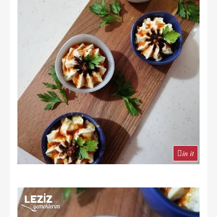
in it