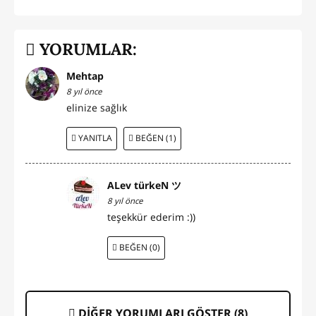
YORUMLAR:
Mehtap
8 yıl önce
elinize sağlık
YANITLA
BEĞEN (1)
ALev türkeN ツ
8 yıl önce
teşekkür ederim :))
BEĞEN (0)
DİĞER YORUMLARI GÖSTER (
8
)