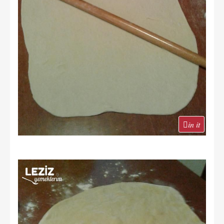
in it