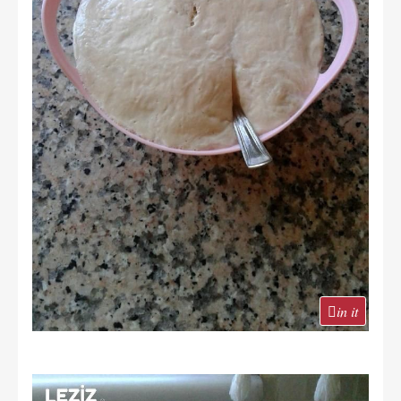
in it