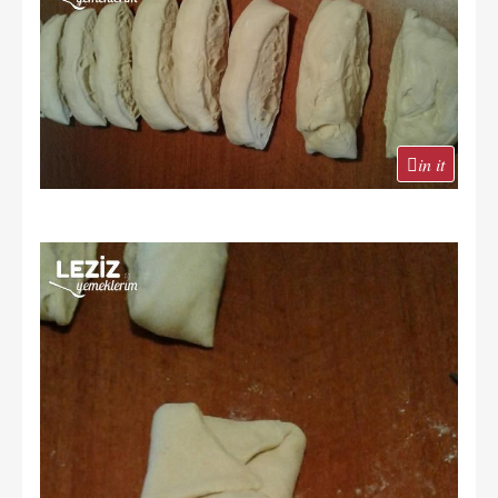
in it