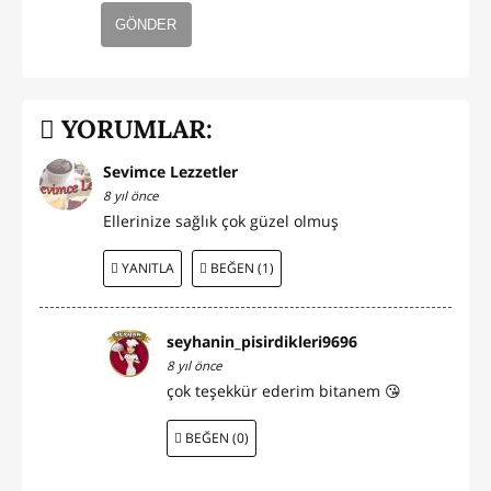
GÖNDER
YORUMLAR:
Sevimce Lezzetler
8 yıl önce
Ellerinize sağlık çok güzel olmuş
YANITLA
BEĞEN (1)
seyhanin_pisirdikleri9696
8 yıl önce
çok teşekkür ederim bitanem 😘
BEĞEN (0)