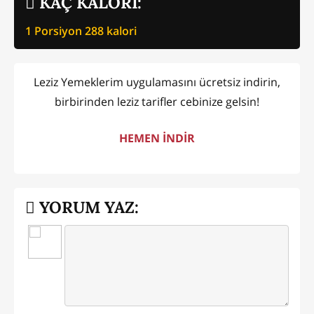
KAÇ KALORİ:
1 Porsiyon
288
kalori
Leziz Yemeklerim uygulamasını ücretsiz indirin,
birbirinden leziz tarifler cebinize gelsin!
HEMEN İNDİR
YORUM YAZ: