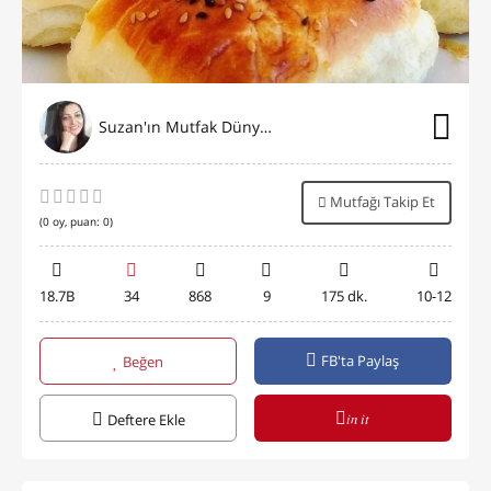
Suzan'ın Mutfak Dünyası
Mutfağı Takip Et
(
0
oy, puan:
0
)
18.7B
34
868
9
175 dk.
10-12
FB'ta Paylaş
Beğen
in it
Deftere Ekle