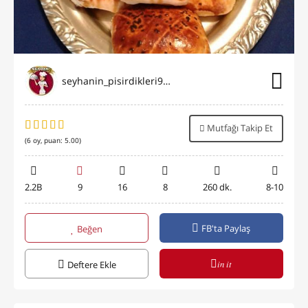
seyhanin_pisirdikleri9696
Mutfağı Takip Et
(
6
oy, puan:
5.00
)
2.2B
9
16
8
260 dk.
8-10
FB'ta Paylaş
Beğen
in it
Deftere Ekle