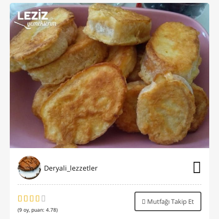
Deryali_lezzetler
Mutfağı Takip Et
(
9
oy, puan:
4.78
)