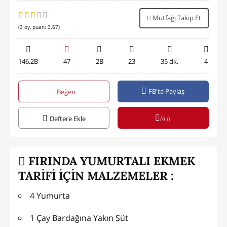
Mutfağı Takip Et
(
3
oy, puan:
3.67
)
146.2B
47
2B
23
35 dk.
4
FB'ta Paylaş
Beğen
in it
Deftere Ekle
FIRINDA YUMURTALI EKMEK
TARİFİ İÇİN MALZEMELER :
4 Yumurta
1 Çay Bardağına Yakın Süt