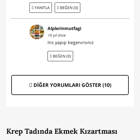
YANITLA
BEĞEN (0)
Alplerinmutfagi
10 yıl önce
Ins yapıp begenırsınız
BEĞEN (0)
DİĞER YORUMLARI GÖSTER (
10
)
Krep Tadında Ekmek Kızartması