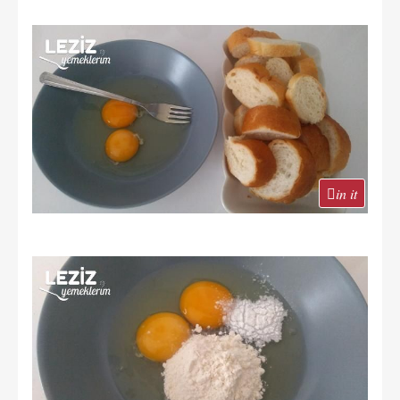
in it