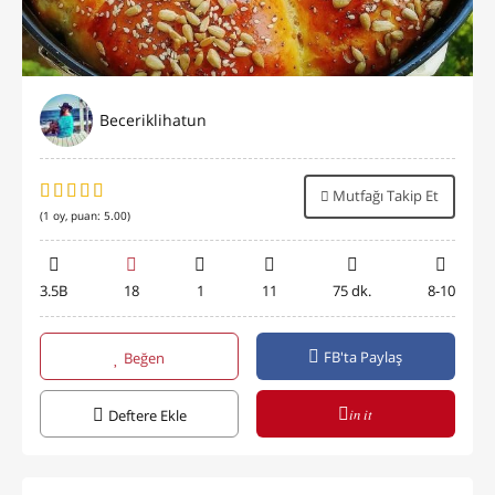
Beceriklihatun
Mutfağı Takip Et
(
1
oy, puan:
5.00
)
3.5B
18
1
11
75 dk.
8-10
FB'ta Paylaş
Beğen
in it
Deftere Ekle