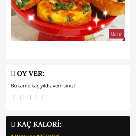
in it
OY VER:
Bu tarife kaç yıldız verirsiniz?
KAÇ KALORİ: