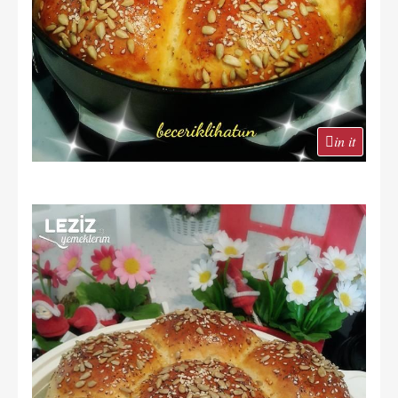
in it