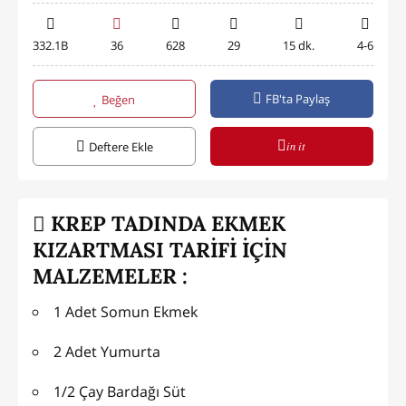
332.1B
36
628
29
15 dk.
4-6
FB'ta Paylaş
Beğen
in it
Deftere Ekle
KREP TADINDA EKMEK
KIZARTMASI TARİFİ İÇİN
MALZEMELER :
1 Adet Somun Ekmek
2 Adet Yumurta
1/2 Çay Bardağı Süt