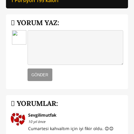
1 Porsiyon
195
kalori
YORUM YAZ:
GÖNDER
YORUMLAR:
Sevgilimutfak
10 yıl önce
Cumartesi kahvaltım için iyi fikir oldu. 😊😊