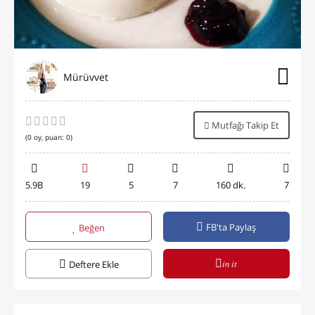
Mürüvvet
Mutfağı Takip Et
(
0
oy, puan:
0
)
5.9B
19
5
7
160 dk.
7
FB'ta Paylaş
Beğen
in it
Deftere Ekle