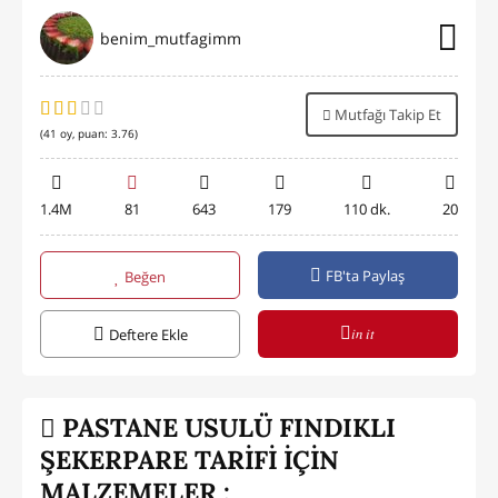
benim_mutfagimm
Mutfağı Takip Et
(
41
oy, puan:
3.76
)
1.4M
81
643
179
110 dk.
20
FB'ta Paylaş
Beğen
in it
Deftere Ekle
PASTANE USULÜ FINDIKLI
ŞEKERPARE TARİFİ İÇİN
MALZEMELER :