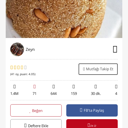
Zeyn
Mutfağı Takip Et
(
41
oy, puan:
4.05
)
1.4M
71
644
159
30 dk.
4
FB'ta Paylaş
Beğen
in it
Deftere Ekle