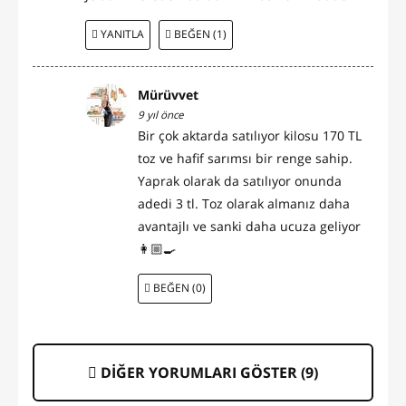
YANITLA
BEĞEN (1)
Mürüvvet
9 yıl önce
Bir çok aktarda satılıyor kilosu 170 TL
toz ve hafif sarımsı bir renge sahip.
Yaprak olarak da satılıyor onunda
adedi 3 tl. Toz olarak almanız daha
avantajlı ve sanki daha ucuza geliyor
👩🏼‍🍳
BEĞEN (0)
DİĞER YORUMLARI GÖSTER (
9
)