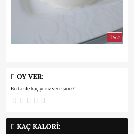
in it
OY VER:
Bu tarife kaç yıldız verirsiniz?
KAÇ KALORİ: