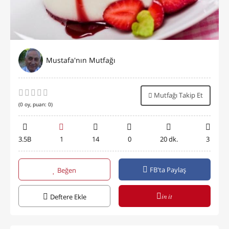
Mustafa'nın Mutfağı
Mutfağı Takip Et
(
0
oy, puan:
0
)
3.5B
1
14
0
20 dk.
3
FB'ta Paylaş
Beğen
in it
Deftere Ekle