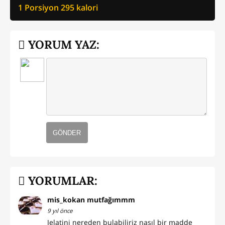
1 Porsiyon
295
kalori
YORUM YAZ:
GÖNDER
YORUMLAR:
mis_kokan mutfağımmm
9 yıl önce
Jelatini nereden bulabiliriz nasıl bir madde