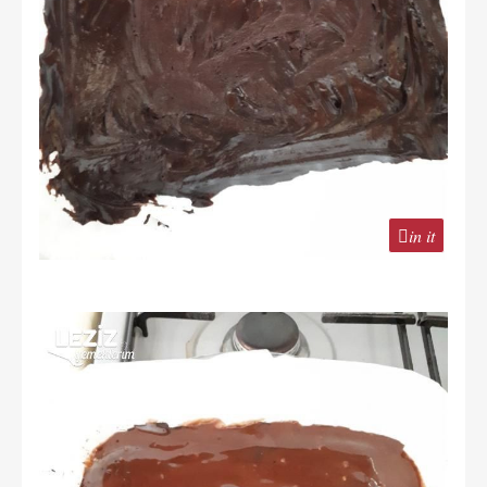
in it