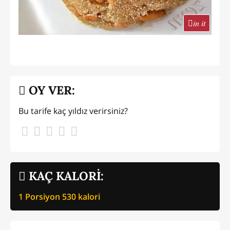
in it
OY VER:
Bu tarife kaç yıldız verirsiniz?
KAÇ KALORİ:
1 Porsiyon
530
kalori