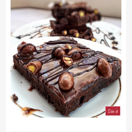
in it