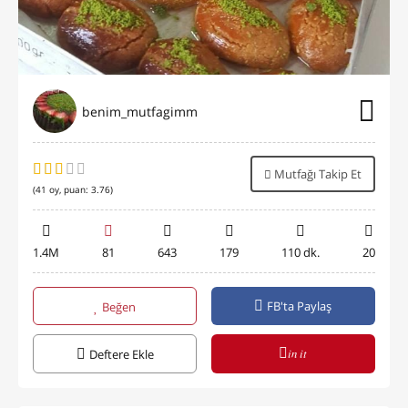
benim_mutfagimm
Mutfağı Takip Et
(
41
oy, puan:
3.76
)
1.4M
81
643
179
110 dk.
20
FB'ta Paylaş
Beğen
in it
Deftere Ekle