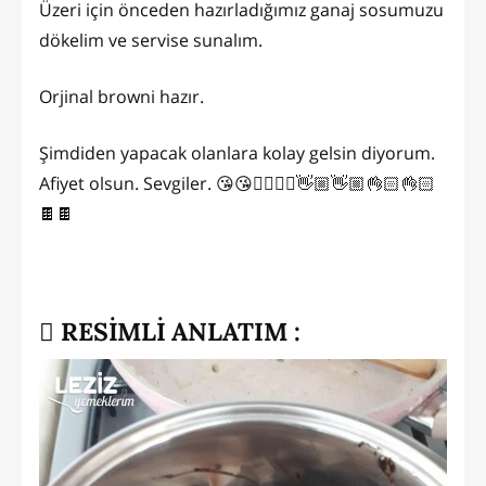
Üzeri için önceden hazırladığımız ganaj sosumuzu
dökelim ve servise sunalım.
Orjinal browni hazır.
Şimdiden yapacak olanlara kolay gelsin diyorum.
Afiyet olsun. Sevgiler. 😘😘🙋‍♀️🙋‍♀️👋🏼👋🏼👌🏻👌🏻
🍫🍫
RESİMLİ ANLATIM :