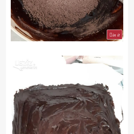
in it