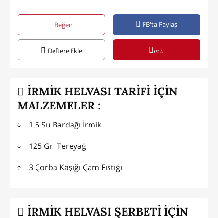
FB'ta Paylaş
Beğen
in it
Deftere Ekle
İRMİK HELVASI TARİFİ İÇİN
MALZEMELER :
1.5 Su Bardağı İrmik
125 Gr. Tereyağ
3 Çorba Kaşığı Çam Fıstığı
İRMİK HELVASI ŞERBETİ İÇİN