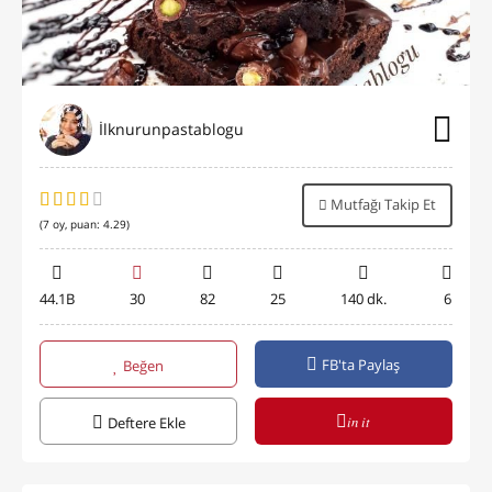
İlknurunpastablogu
Mutfağı Takip Et
(
7
oy, puan:
4.29
)
44.1B
30
82
25
140 dk.
6
FB'ta Paylaş
Beğen
in it
Deftere Ekle