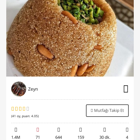
Zeyn
Mutfağı Takip Et
(
41
oy, puan:
4.05
)
1.4M
71
644
159
30 dk.
4