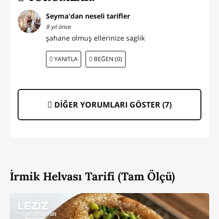
Seyma'dan neseli tarifler
8 yıl önce
şahane olmuş ellerinize saglik
YANITLA
BEĞEN (0)
DİĞER YORUMLARI GÖSTER (
7
)
İrmik Helvası Tarifi (Tam Ölçü)