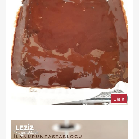
in it