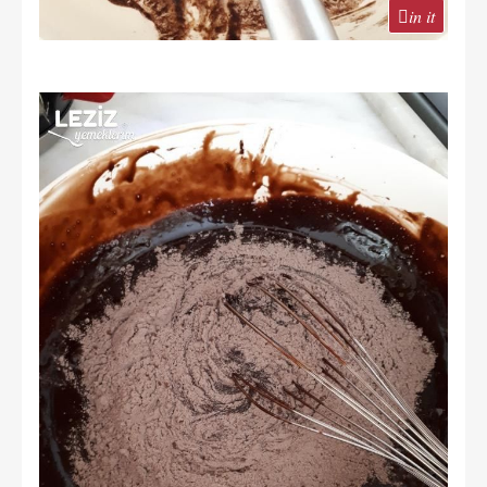
in it