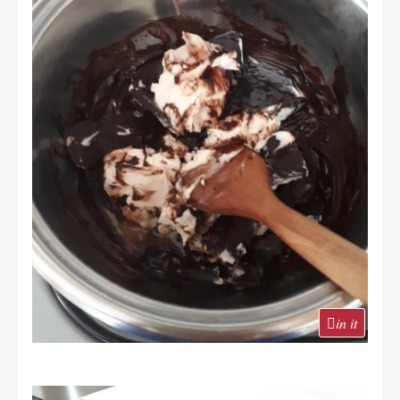
in it