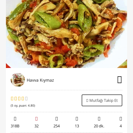
Havva Kıymaz
Mutfağı Takip Et
(
5
oy, puan:
4.80
)
318B
32
254
13
20 dk.
4