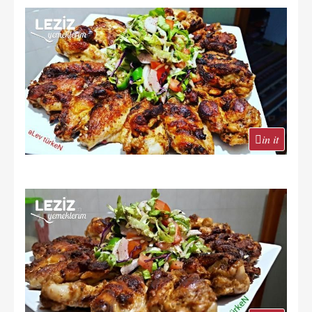
in it