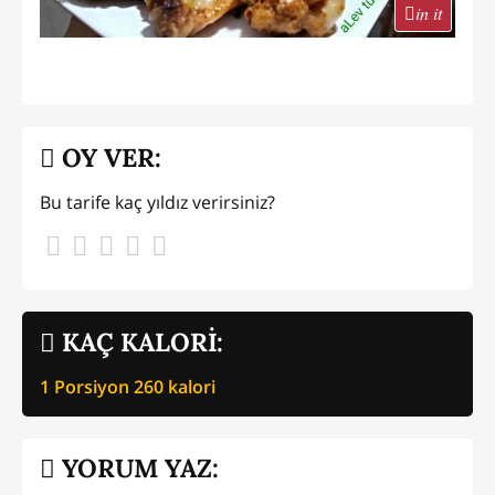
in it
OY VER:
Bu tarife kaç yıldız verirsiniz?
KAÇ KALORİ:
1 Porsiyon
260
kalori
YORUM YAZ: