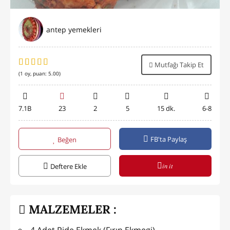
antep yemekleri
Mutfağı Takip Et
(
1
oy, puan:
5.00
)
7.1B
23
2
5
15 dk.
6-8
FB'ta Paylaş
Beğen
in it
Deftere Ekle
MALZEMELER :
4 Adet Pide Ekmek (Fırın Ekmegi)