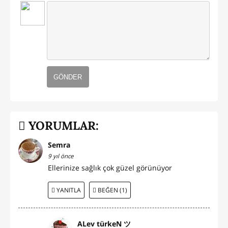
GÖNDER
YORUMLAR:
Semra
9 yıl önce
Ellerinize sağlık çok güzel görünüyor
YANITLA
BEĞEN (1)
ALev türkeN ツ