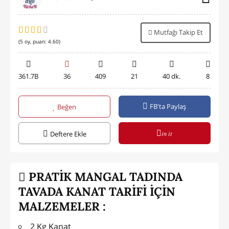
Mutfağı Takip Et
(
5
oy, puan:
4.60
)
361.7B
36
409
21
40 dk.
8
FB'ta Paylaş
Beğen
in it
Deftere Ekle
PRATİK MANGAL TADINDA
TAVADA KANAT TARİFİ İÇİN
MALZEMELER :
2 Kg Kanat