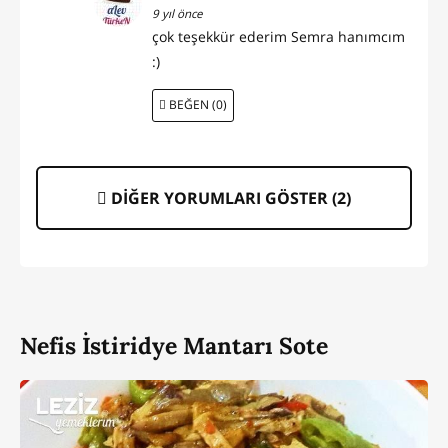
9 yıl önce
çok teşekkür ederim Semra hanımcım
:)
BEĞEN (0)
DİĞER YORUMLARI GÖSTER (
2
)
Nefis İstiridye Mantarı Sote