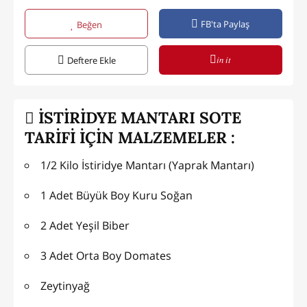
FB'ta Paylaş
Beğen
in it
Deftere Ekle
İSTİRİDYE MANTARI SOTE
TARİFİ İÇİN MALZEMELER :
1/2 Kilo İstiridye Mantarı (Yaprak Mantarı)
1 Adet Büyük Boy Kuru Soğan
2 Adet Yeşil Biber
3 Adet Orta Boy Domates
Zeytinyağ