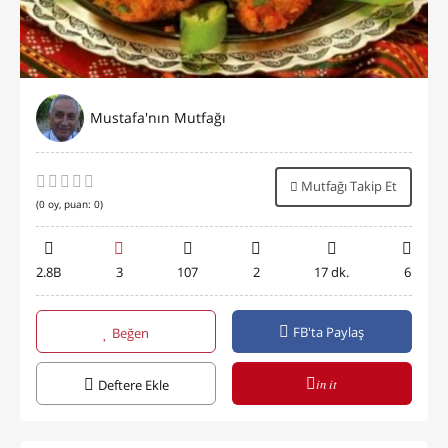
Mustafa'nın Mutfağı
Mutfağı Takip Et
(
0
oy, puan:
0
)
2.8B
3
107
2
17 dk.
6
FB'ta Paylaş
Beğen
in it
Deftere Ekle