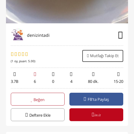
denizintadi
Mutfağı Takip Et
(
1
oy, puan:
5.00
)
3.7B
6
0
4
80 dk.
15-20
FB'ta Paylaş
Beğen
in it
Deftere Ekle