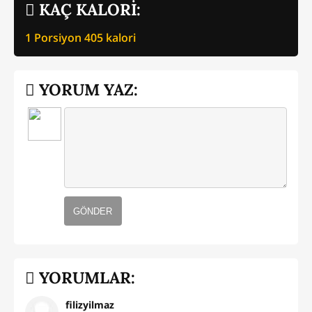
KAÇ KALORİ:
1 Porsiyon
405
kalori
YORUM YAZ:
GÖNDER
YORUMLAR:
filizyilmaz