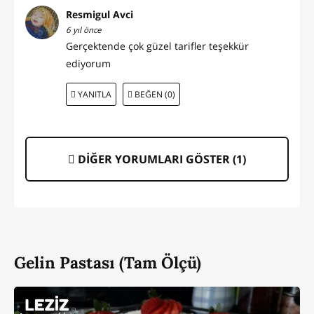
Resmigul Avci
6 yıl önce
Gerçektende çok güzel tarifler teşekkür
ediyorum
YANITLA
BEĞEN (0)
DİĞER YORUMLARI GÖSTER (
1
)
Gelin Pastası (Tam Ölçü)