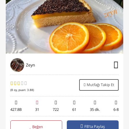
Zeyn
Mutfağı Takip Et
(
8
oy, puan:
3.88
)
427.8B
31
722
61
35 dk.
6-8
FB'ta Paylaş
Beğen