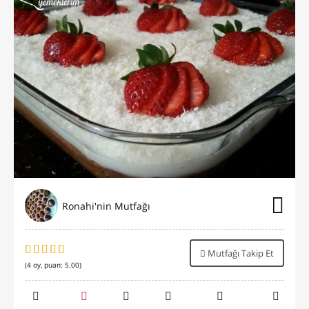
Ronahi'nin Mutfağı
Mutfağı Takip Et
(
4
oy, puan:
5.00
)