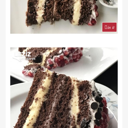
in it