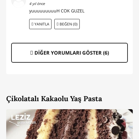
4 yıl önce
yuuuuuuuuuH COK GUZEL
YANITLA
BEĞEN (0)
DİĞER YORUMLARI GÖSTER (
6
)
Çikolatalı Kakaolu Yaş Pasta