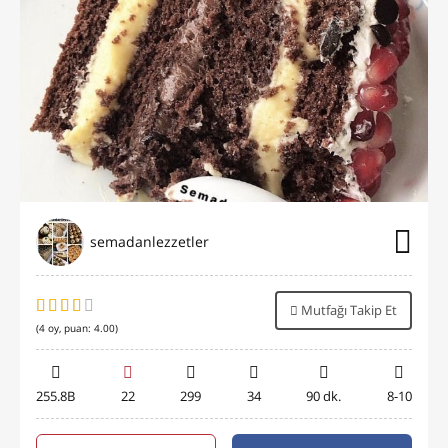
semadanlezzetler
Mutfağı Takip Et
(
4
oy, puan:
4.00
)
255.8B
22
299
34
90 dk.
8-10