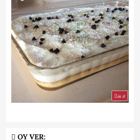
in it
OY VER: