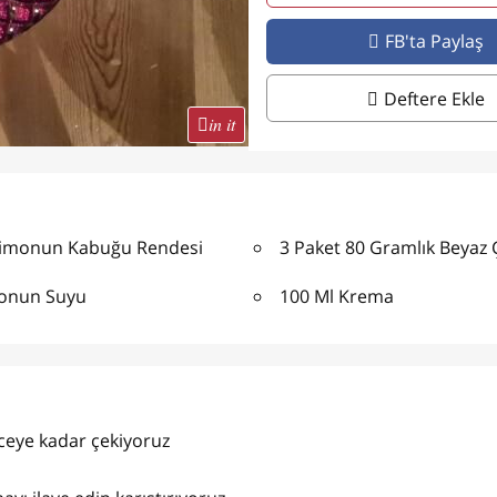
FB'ta Paylaş
Deftere Ekle
in it
Limonun Kabuğu Rendesi
3 Paket 80 Gramlık Beyaz 
monun Suyu
100 Ml Krema
nceye kadar çekiyoruz