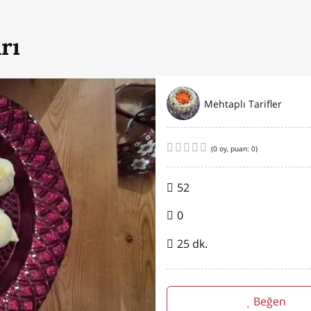
rı
Mehtaplı Tarifler
(
0
oy, puan:
0
)
52
0
25 dk.
Beğen