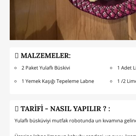
MALZEMELER:
2 Paket Yulaflı Büskivi
1 Adet 
1 Yemek Kaşığı Tepeleme Labne
1 /2 Li
TARİFİ - NASIL YAPILIR ? :
Yulaflı büsküviyi mutfak robotunda un kıvamına geli