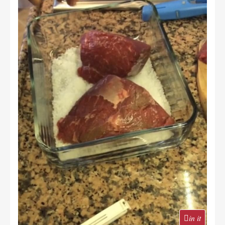
in it