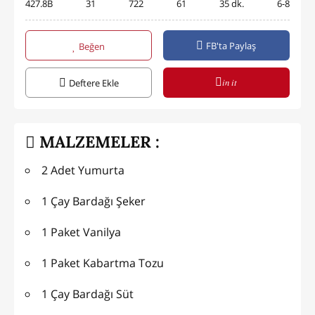
427.8B
31
722
61
35 dk.
6-8
FB'ta Paylaş
Beğen
in it
Deftere Ekle
MALZEMELER :
2 Adet Yumurta
1 Çay Bardağı Şeker
1 Paket Vanilya
1 Paket Kabartma Tozu
1 Çay Bardağı Süt