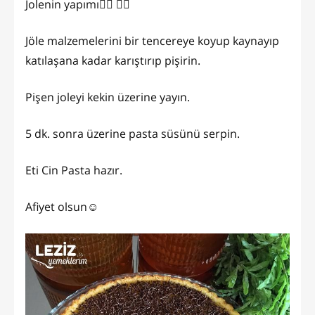
Jolenin yapımı👇🏼 👉🏻
Jöle malzemelerini bir tencereye koyup kaynayıp
katılaşana kadar karıştırıp pişirin.
Pişen joleyi kekin üzerine yayın.
5 dk. sonra üzerine pasta süsünü serpin.
Eti Cin Pasta hazır.
Afiyet olsun☺️