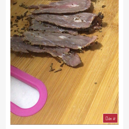
in it