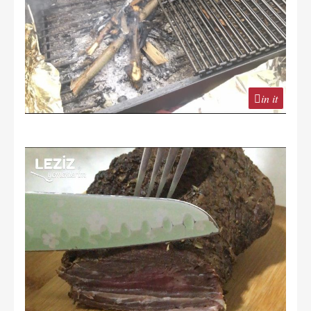
in it