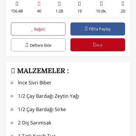
156.4B
40
1.2B
19
10 dk.
20
FB'ta Paylaş
Beğen
in it
Deftere Ekle
MALZEMELER :
İnce Sivri Biber
1/2 Çay Bardağı Zeytin Yağı
1/2 Çay Bardağı Sirke
2 Diş Sarımsak