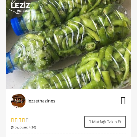
lezzethazinesi
Mutfağı Takip Et
(
5
oy, puan:
4.20
)