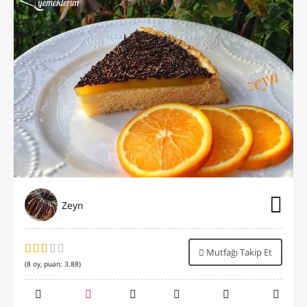
Zeyn
Mutfağı Takip Et
(
8
oy, puan:
3.88
)