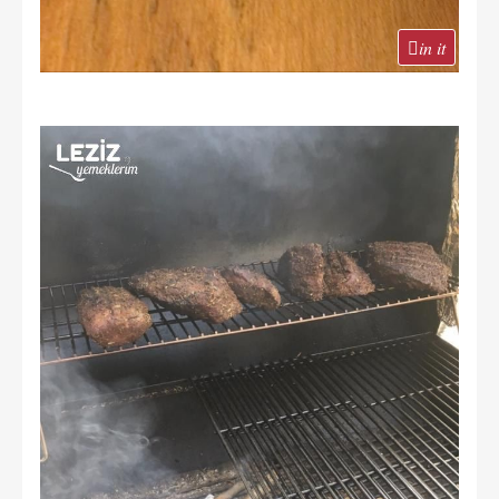
in it