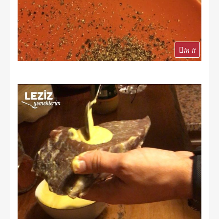
in it