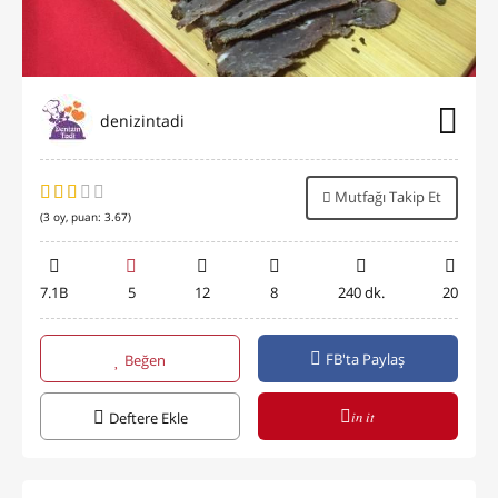
denizintadi
Mutfağı Takip Et
(
3
oy, puan:
3.67
)
7.1B
5
12
8
240 dk.
20
FB'ta Paylaş
Beğen
in it
Deftere Ekle