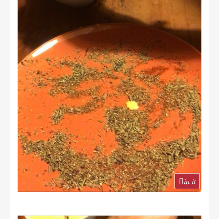
in it