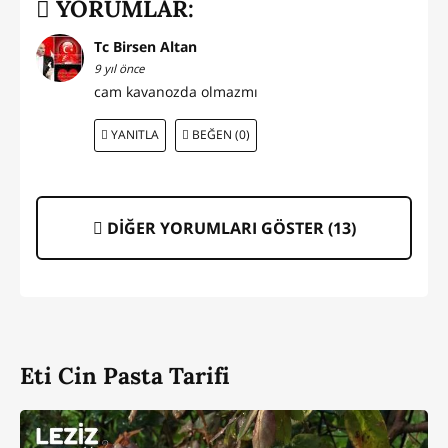
YORUMLAR:
Tc Birsen Altan
9 yıl önce
cam kavanozda olmazmı
YANITLA
BEĞEN (0)
DİĞER YORUMLARI GÖSTER (
13
)
Eti Cin Pasta Tarifi