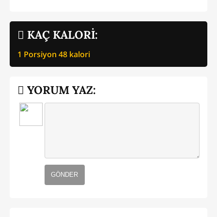
KAÇ KALORİ:
1 Porsiyon
48
kalori
YORUM YAZ:
GÖNDER