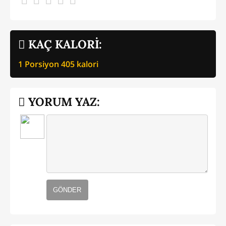
KAÇ KALORİ:
1 Porsiyon
405
kalori
YORUM YAZ:
GÖNDER