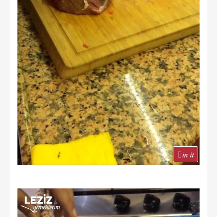
in it