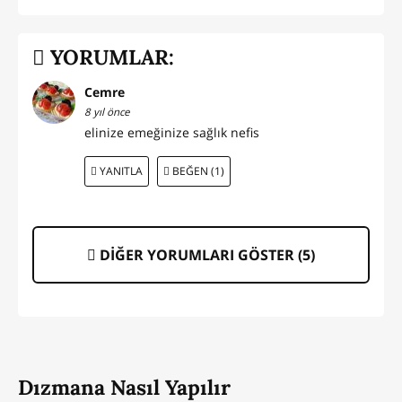
YORUMLAR:
Cemre
8 yıl önce
elinize emeğinize sağlık nefis
YANITLA
BEĞEN (1)
DİĞER YORUMLARI GÖSTER (
5
)
Dızmana Nasıl Yapılır