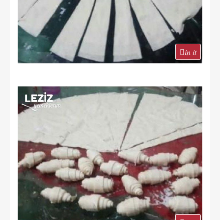
in it