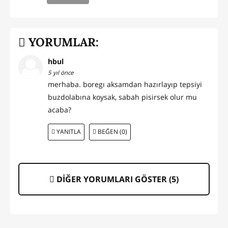
YORUMLAR:
hbul
5 yıl önce
merhaba. boregı aksamdan hazırlayıp tepsiyi
buzdolabına koysak, sabah pisirsek olur mu
acaba?
YANITLA
BEĞEN (0)
DİĞER YORUMLARI GÖSTER (
5
)