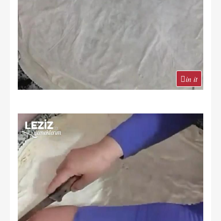
in it