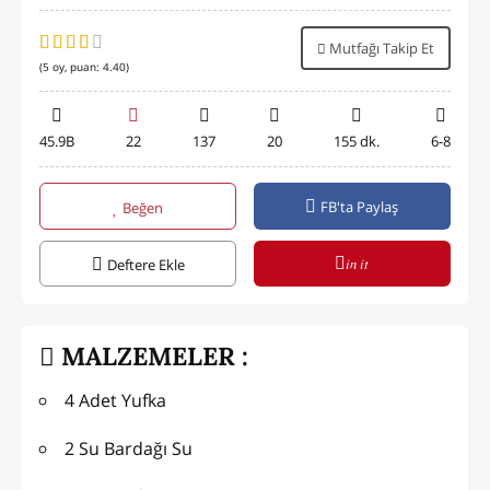
Mutfağı Takip Et
(
5
oy, puan:
4.40
)
45.9B
22
137
20
155 dk.
6-8
FB'ta Paylaş
Beğen
in it
Deftere Ekle
MALZEMELER :
4 Adet Yufka
2 Su Bardağı Su