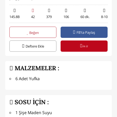
145.8B
42
379
106
60 dk.
8-10
FB'ta Paylaş
Beğen
in it
Deftere Ekle
MALZEMELER :
6 Adet Yufka
SOSU İÇİN :
1 Şişe Maden Suyu