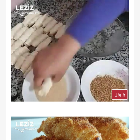
in it