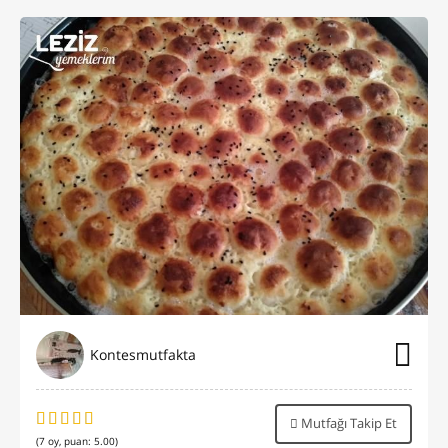
Kontesmutfakta
Mutfağı Takip Et
(
7
oy, puan:
5.00
)