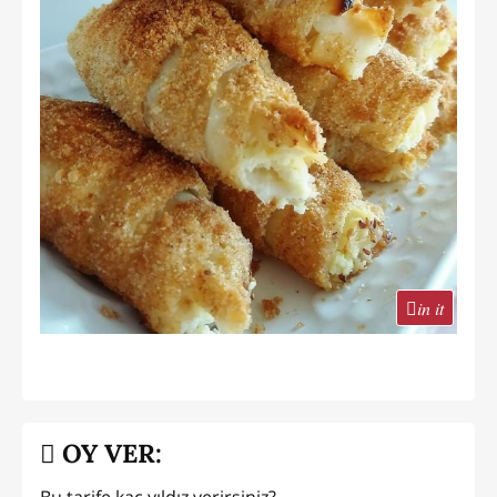
in it
OY VER: