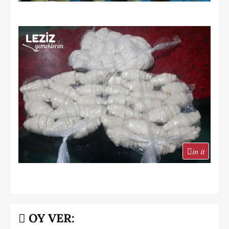
in it
OY VER: