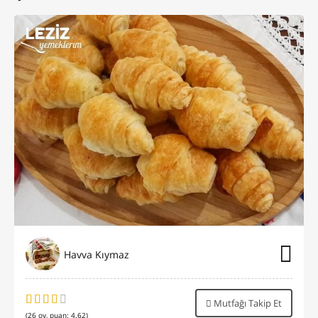
Havva Kıymaz
Mutfağı Takip Et
(
26
oy, puan:
4.62
)