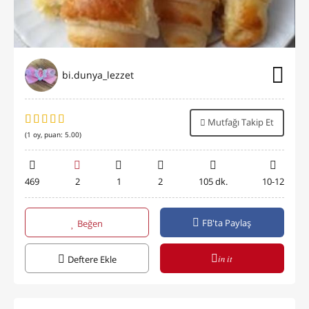
bi.dunya_lezzet
Mutfağı Takip Et
(
1
oy, puan:
5.00
)
469
2
1
2
105 dk.
10-12
FB'ta Paylaş
Beğen
in it
Deftere Ekle