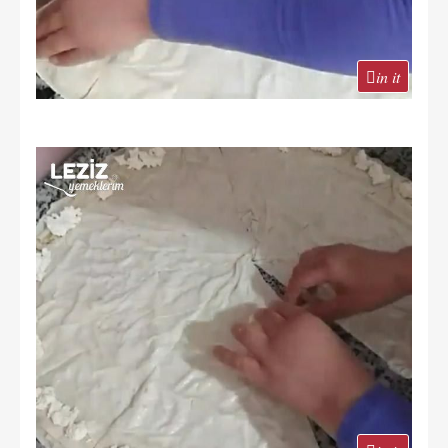
in it