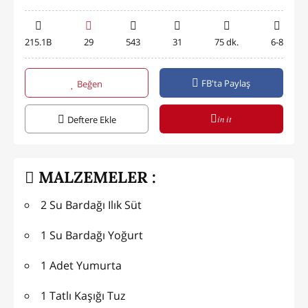
215.1B
29
543
31
75 dk.
6-8
FB'ta Paylaş
Beğen
in it
Deftere Ekle
MALZEMELER :
2 Su Bardağı Ilık Süt
1 Su Bardağı Yoğurt
1 Adet Yumurta
1 Tatlı Kaşığı Tuz