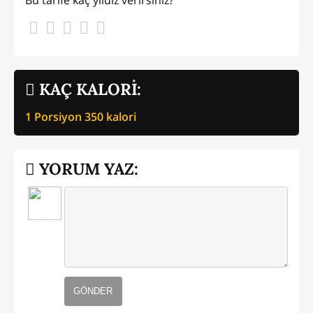
Bu tarife kaç yıldız verirsiniz?
KAÇ KALORİ:
1 Porsiyon
350
kalori
YORUM YAZ:
GÖNDER