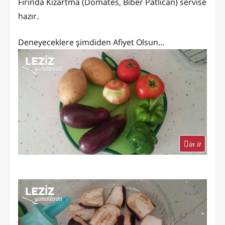
Fırında Kızartma (Domates, Biber Patlıcan) servise
hazır.
Deneyeceklere şimdiden Afiyet Olsun...
in it