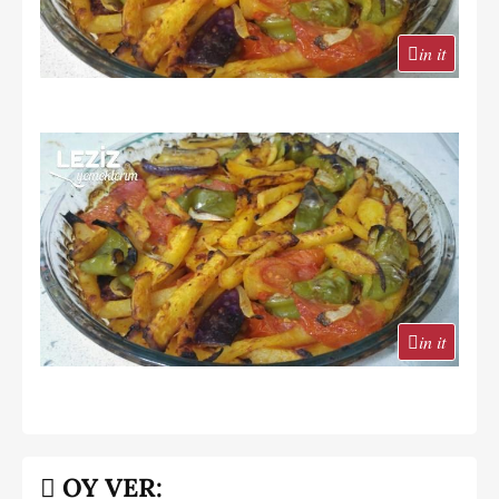
in it
in it
OY VER: