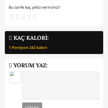
Bu tarife kaç yıldız verirsiniz?
KAÇ KALORİ:
1 Porsiyon
242
kalori
YORUM YAZ:
GÖNDER