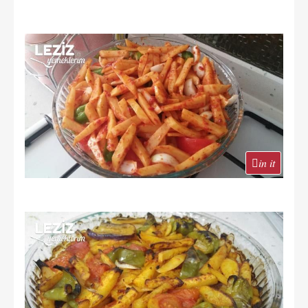
in it