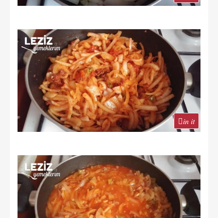
in it