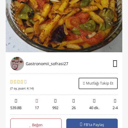
Gastronomii_sofrasi27
Mutfağı Takip Et
(
7
oy, puan:
4.14
)
539.8B
17
992
26
40 dk.
2-4
FB'ta Paylaş
Beğen