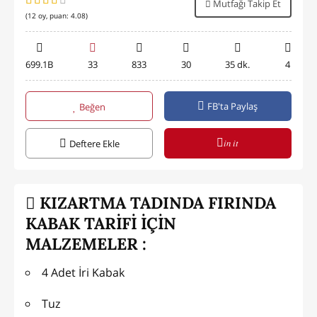
Mutfağı Takip Et
(
12
oy, puan:
4.08
)
699.1B
33
833
30
35 dk.
4
FB'ta Paylaş
Beğen
in it
Deftere Ekle
KIZARTMA TADINDA FIRINDA
KABAK TARİFİ İÇİN
MALZEMELER :
4 Adet İri Kabak
Tuz