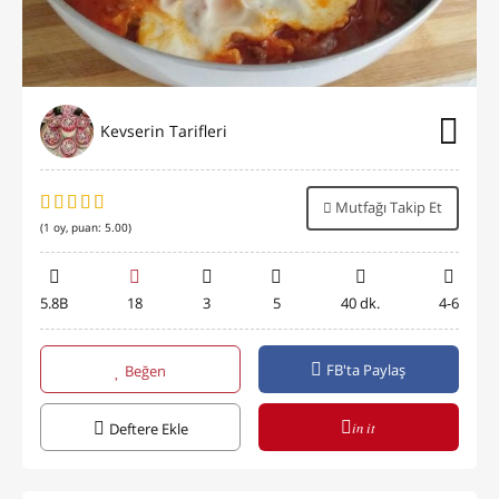
Kevserin Tarifleri
Mutfağı Takip Et
(
1
oy, puan:
5.00
)
5.8B
18
3
5
40 dk.
4-6
FB'ta Paylaş
Beğen
in it
Deftere Ekle