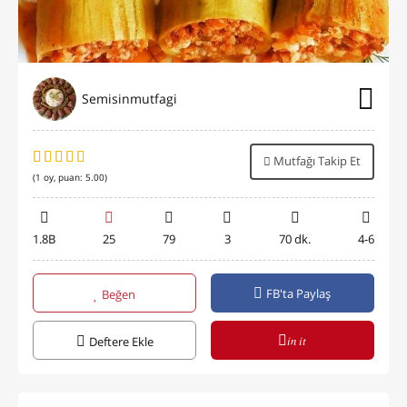
Semisinmutfagi
Mutfağı Takip Et
(
1
oy, puan:
5.00
)
1.8B
25
79
3
70 dk.
4-6
FB'ta Paylaş
Beğen
in it
Deftere Ekle