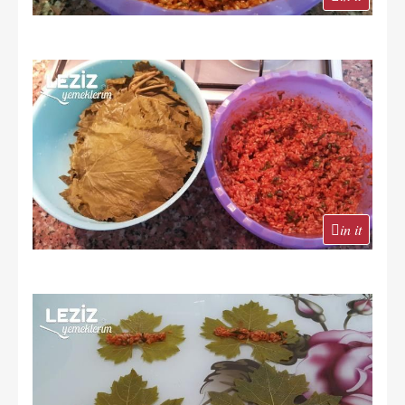
in it