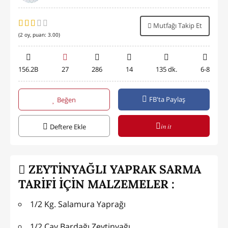
Mutfağı Takip Et
(
2
oy, puan:
3.00
)
156.2B
27
286
14
135 dk.
6-8
FB'ta Paylaş
Beğen
in it
Deftere Ekle
ZEYTİNYAĞLI YAPRAK SARMA
TARİFİ İÇİN MALZEMELER :
1/2 Kg. Salamura Yaprağı
1/2 Çay Bardağı Zeytinyağı