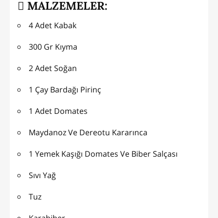
MALZEMELER:
4 Adet Kabak
300 Gr Kıyma
2 Adet Soğan
1 Çay Bardağı Pirinç
1 Adet Domates
Maydanoz Ve Dereotu Kararınca
1 Yemek Kaşığı Domates Ve Biber Salçası
Sıvı Yağ
Tuz
Karabiber