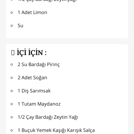
1 Adet Limon
Su
İÇİ İÇİN :
2 Su Bardağı Pirinç
2 Adet Soğan
1 Diş Sarımsak
1 Tutam Maydanoz
1/2 Çay Bardağı Zeytin Yağı
1 Buçuk Yemek Kaşığı Karışık Salça