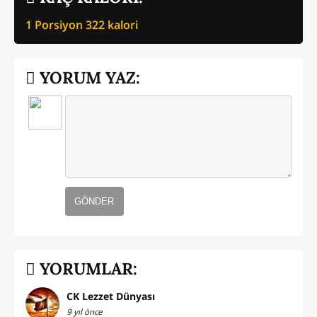
1 Porsiyon
322
kalori
YORUM YAZ:
GÖNDER
YORUMLAR:
CK Lezzet Dünyası
9 yıl önce