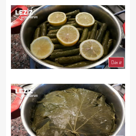
in it