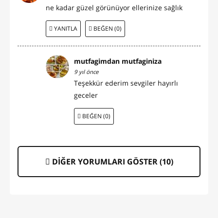
ne kadar güzel görünüyor ellerinize sağlık
YANITLA
BEĞEN (0)
mutfagimdan mutfaginiza
9 yıl önce
Teşekkür ederim sevgiler hayırlı
geceler
BEĞEN (0)
DİĞER YORUMLARI GÖSTER (
10
)