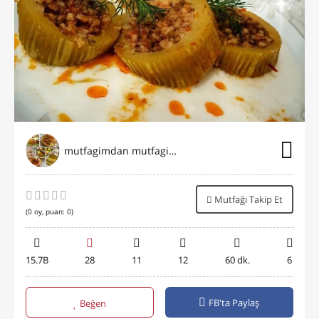
mutfagimdan mutfaginiza
Mutfağı Takip Et
(
0
oy, puan:
0
)
15.7B
28
11
12
60 dk.
6
FB'ta Paylaş
Beğen