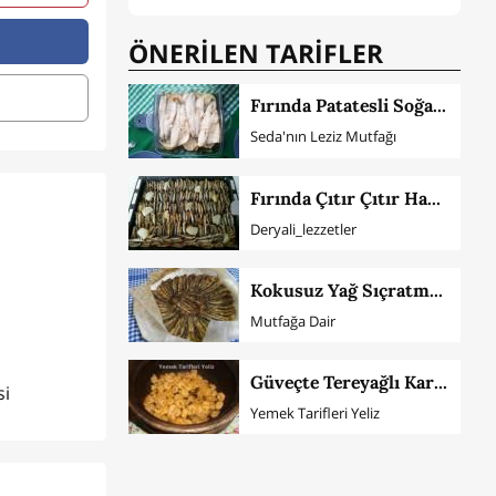
ÖNERİLEN TARİFLER
Fırında Patatesli Soğanlı Levrek
Seda'nın Leziz Mutfağı
Fırında Çıtır Çıtır Hamsi
Deryali_lezzetler
Kokusuz Yağ Sıçratmadan Yağlı Kağıtta Hamsi Tava Tarifi
Mutfağa Dair
Güveçte Tereyağlı Karides
si
Yemek Tarifleri Yeliz