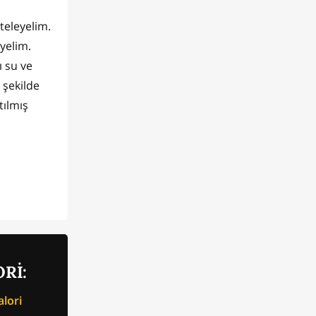
oteleyelim.
yelim.
ı su ve
 şekilde
tılmış
Rİ:
lori