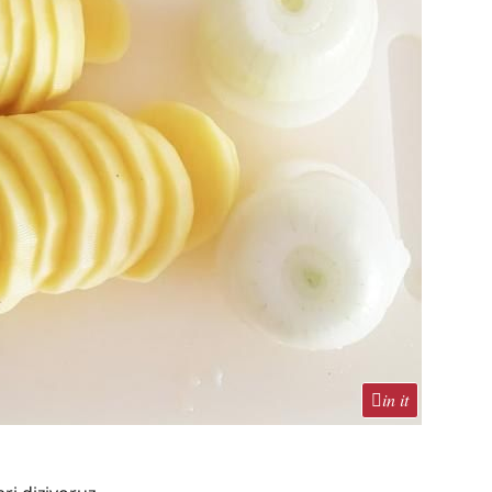
in it