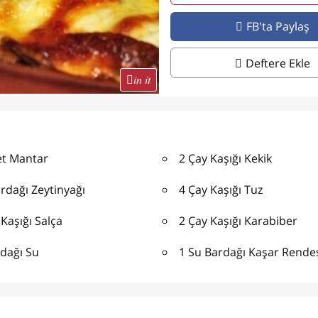
FB'ta Paylaş
Deftere Ekle
in it
et Mantar
2 Çay Kaşığı Kekik
rdağı Zeytinyağı
4 Çay Kaşığı Tuz
Kaşığı Salça
2 Çay Kaşığı Karabiber
rdağı Su
1 Su Bardağı Kaşar Rende