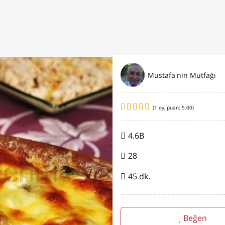
Mustafa'nın Mutfağı
(
1
oy, puan:
5.00
)
4.6B
28
45 dk.
Beğen