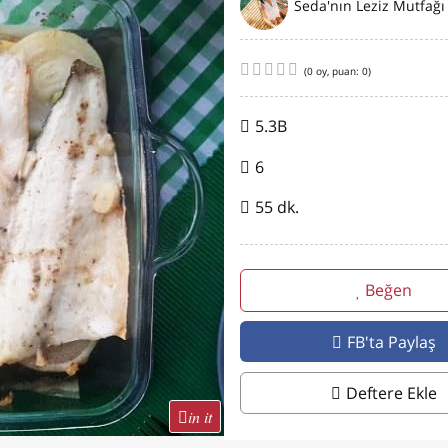
Seda'nın Leziz Mutfağı
(
0
oy, puan:
0
)
5.3B
6
55 dk.
Beğen
FB'ta Paylaş
Deftere Ekle
in it