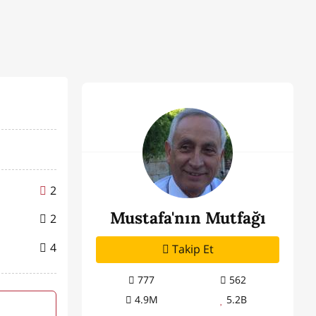
2
Mustafa'nın Mutfağı
2
4
Takip Et
777
562
4.9M
5.2B