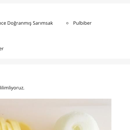
İnce Doğranmış Sarımsak
Pulbiber
er
ilimliyoruz.