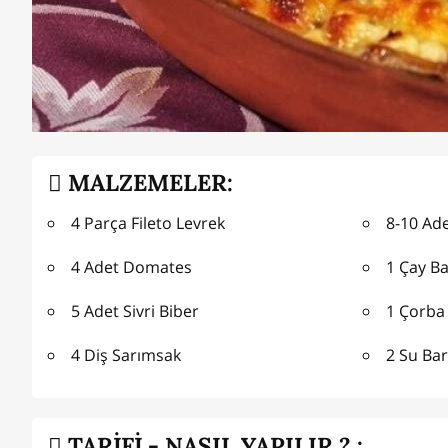
MALZEMELER:
4 Parça Fileto Levrek
8-10 Ad
4 Adet Domates
1 Çay Ba
5 Adet Sivri Biber
1 Çorba 
4 Diş Sarımsak
2 Su Ba
TARİFİ - NASIL YAPILIR ? :