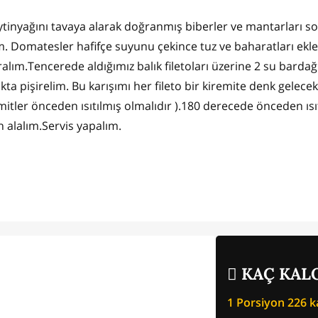
. Zeytinyağını tavaya alarak doğranmış biberler ve mantarları s
. Domatesler hafifçe suyunu çekince tuz ve baharatları ekle
alım.Tencerede aldığımız balık filetoları üzerine 2 su bardağ
ta pişirelim. Bu karışımı her fileto bir kiremite denk gelecek
itler önceden ısıtılmış olmalıdır ).180 derecede önceden ısı
n alalım.Servis yapalım.
KAÇ KALO
1 Porsiyon
226
ka