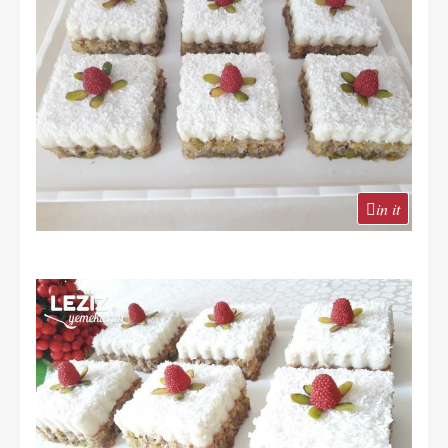
in it