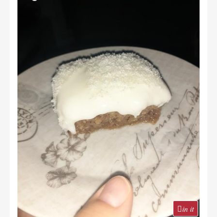
in it