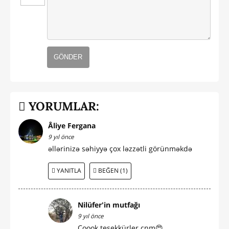
GÖNDER
YORUMLAR:
Âliye Fergana
9 yıl önce
əllərinizə səhiyyə çox ləzzətli görünməkdə
YANITLA
BEĞEN (1)
Nilüfer'in mutfağı
9 yıl önce
Çoook teşekkürler cnm😍