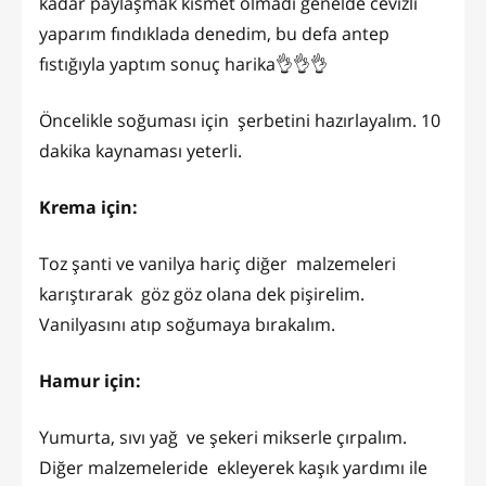
kadar paylaşmak kısmet olmadı genelde cevizli
yaparım fındıklada denedim, bu defa antep
fıstığıyla yaptım sonuç harika👌👌👌
Öncelikle soğuması için şerbetini hazırlayalım. 10
dakika kaynaması yeterli.
Krema için:
Toz şanti ve vanilya hariç diğer malzemeleri
karıştırarak göz göz olana dek pişirelim.
Vanilyasını atıp soğumaya bırakalım.
Hamur için:
Yumurta, sıvı yağ ve şekeri mikserle çırpalım.
Diğer malzemeleride ekleyerek kaşık yardımı ile