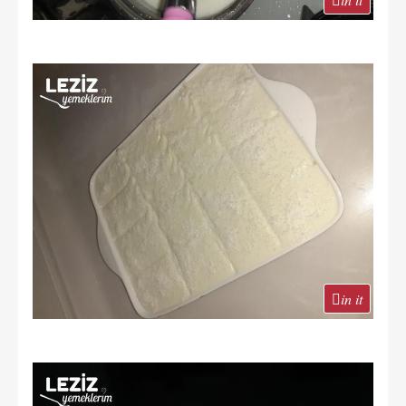
in it