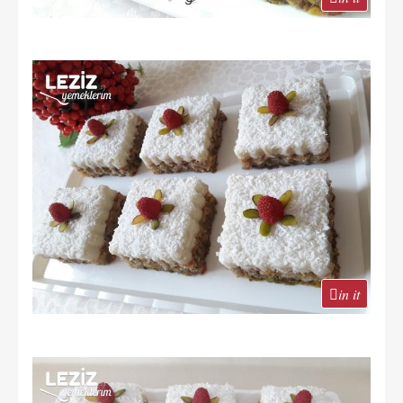
in it