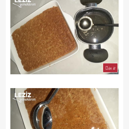
in it