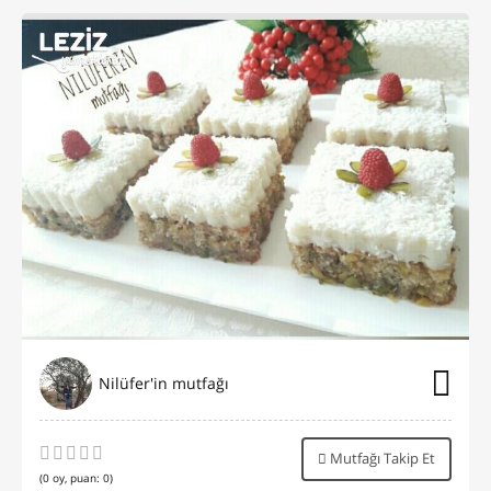
Nilüfer'in mutfağı
Mutfağı Takip Et
(
0
oy, puan:
0
)