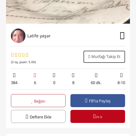
Latife yaşar
Mutfağı Takip Et
(
3
oy, puan:
5.00
)
384
6
0
8
60 dk.
8-10
FB'ta Paylaş
Beğen
in it
Deftere Ekle