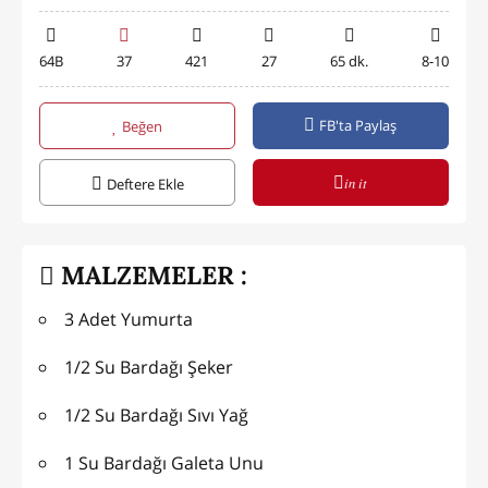
64B
37
421
27
65 dk.
8-10
FB'ta Paylaş
Beğen
in it
Deftere Ekle
MALZEMELER :
3 Adet Yumurta
1/2 Su Bardağı Şeker
1/2 Su Bardağı Sıvı Yağ
1 Su Bardağı Galeta Unu