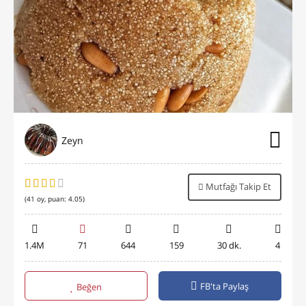
Zeyn
Mutfağı Takip Et
(
41
oy, puan:
4.05
)
1.4M
71
644
159
30 dk.
4
FB'ta Paylaş
Beğen